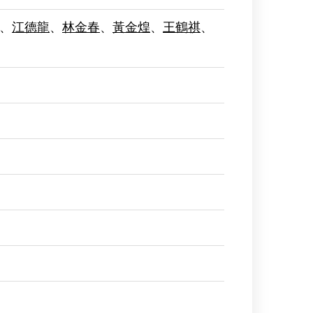
、
江德龍
、
林金春
、
黃金煌
、
王鶴祺
、