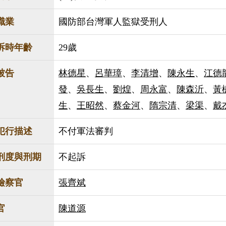
職業
國防部台灣軍人監獄受刑人
訴時年齡
29歲
被告
林德星
、
呂華璋
、
李清增
、
陳永生
、
江德
發
、
吳長生
、
劉煌
、
周永富
、
陳森沂
、
黃
生
、
王昭然
、
蔡金河
、
隋宗清
、
梁渠
、
戴
犯行描述
不付軍法審判
刑度與刑期
不起訴
檢察官
張齊斌
官
陳道源