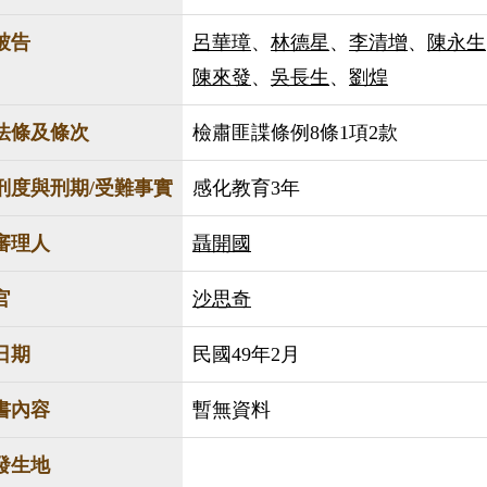
被告
呂華璋
、
林德星
、
李清增
、
陳永生
陳來發
、
吳長生
、
劉煌
法條及條次
檢肅匪諜條例8條1項2款
刑度與刑期/受難事實
感化教育3年
審理人
聶開國
官
沙思奇
日期
民國49年2月
書內容
暫無資料
發生地