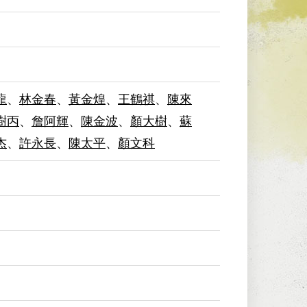
龍
、
林金春
、
黃金煌
、
王鶴祺
、
陳來
樹丙
、
詹阿輝
、
陳金波
、
顏大樹
、
蘇
杰
、
許永長
、
陳太平
、
顏文科