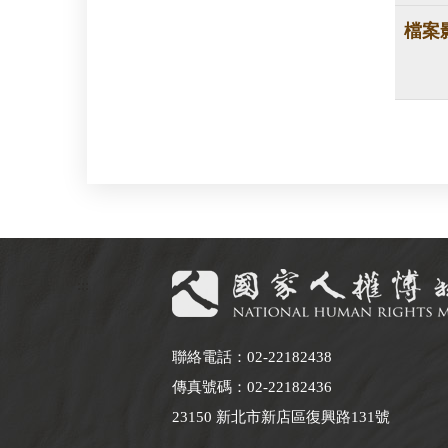
檔案
:::
聯絡電話：02-22182438
傳真號碼：02-22182436
23150 新北市新店區復興路131號