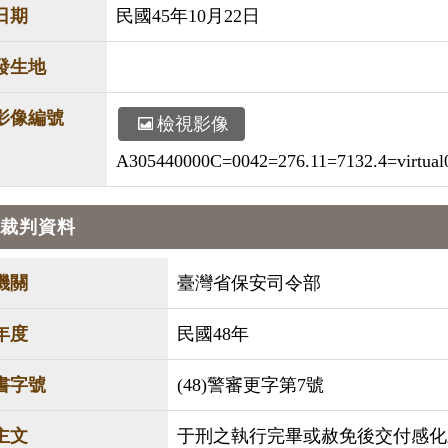
日期
民國45年10月22日
發生地
影像編號
檢視影像
A305440000C=0042=276.11=7132.4=virtual0
裁判資料
機關
臺灣省保安司令部
年度
民國48年
書字號
(48)警審更字第7號
主文
于刑之執行完畢或赦免後交付感化