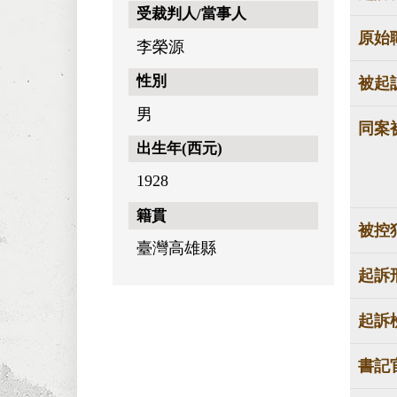
受裁判人/當事人
原始
李榮源
性別
被起
男
同案
出生年(西元)
1928
籍貫
被控
臺灣高雄縣
起訴
起訴
書記