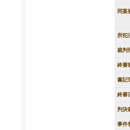
同案
所犯
裁判
終審
書記
終審
判決
事件