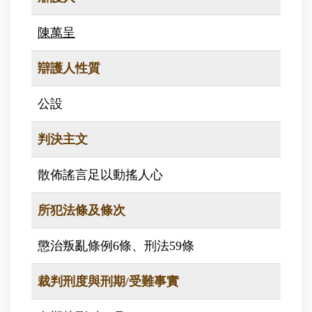
陳萬呈
辯護人性質
公設
判決主文
散佈謠言足以動搖人心
所犯法條及條次
懲治叛亂條例6條、刑法59條
裁判刑度與刑期/受難事實