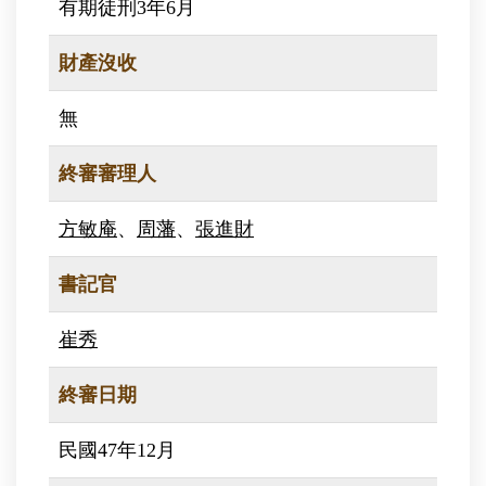
有期徒刑3年6月
財產沒收
無
終審審理人
方敏庵
、
周藩
、
張進財
書記官
崔秀
終審日期
民國47年12月