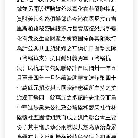
敵並另開設煙賭妓舘以毒化在菲僑胞搜刮
資財美其名為俱樂部迄今尚在馬尼拉市吉
里斯柏路秘密開設鴉片售賣店復恐局勢變
化有危及生命財產之虞藉圖掩飾其附敵行
為計並與共匪所組織之華僑抗日游擊支隊
（簡稱華支）抗日鋤奸義勇軍（簡稱抗
鋤）民抗軍等勾結聯絡計自民國卅一年五
月至卅四年一月陸續資助華支達菲幣四十
七萬餘元捐款與其同宗許志猛所主持之抗
鋤達菲幣四十餘萬元之多該許志北係菲島
中華進步黨秉公社致公黨協和竸業社竹林
協義社五團體組織而成之洪門聯合會主要
份子其中進步致公兩黨以共黨為政治背景
為罪有力之反動機構於菲島光復之初匪要