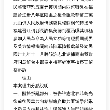
民聲報菲幣五百元復與國內匪幫聯繫在福
建晉江卅八年底陷匪之後會匯款菲幣二萬
元由僞人民政府僑務委員楊靜桐代轉接濟
福建晉江僞縣長許集美德到覆函囑其積極
參加人民革命為人民立功等情經愛國僑界
及美方情報機關向菲陸軍情報處舉發於民
國卅九年十一月將該許志北逮捕商由我政
府同意解台本部奉令接辦經軍事檢察官偵
察起訴
理由
本案理由分點說明
一、關於叛亂部分：被告許志北在菲島光
復前後與華共勾結聯絡資助共匪游擊部隊
之發展支持叛徒許志猛等滲入洪門組織控