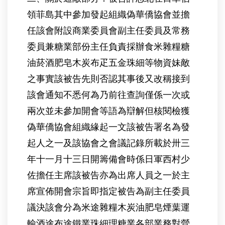
領菲島其中參加發起組織偽華僑協會並擔
任該會附設商業委員會副主任委員及常務
委員兼糖業部份主任負責採辦食米雜糧糖
油菸酒肥皂木炭布疋五金珠細等物資妹敵
之事實該被告先則否認其事後又改稱接到
該會通知不悉何為乃前往查詢僅係一次或
兩次並未參加開會等語為辯解但核閱檢獲
偽華僑協會組織緣起一文該被告署名為發
起人之一及該協會之會議記錄所載於卅三
年十一月十三日開籌備會時係日軍西村少
佐擔任主席該被告亦為出席人員之一於主
席宣佈開會宗旨即指定被告為副主任委員
議決該會分為米途雜糧木炭油肥皂煙葉運
輸酒途布途鐵業珠細理糖業各部業務對營