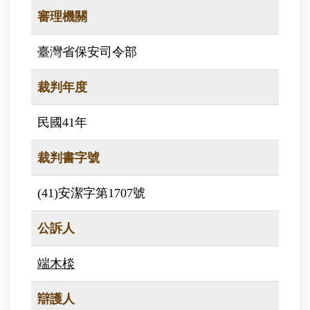
審理機關
臺灣省保安司令部
裁判年度
民國41年
裁判書字號
(41)安潔字第1707號
公訴人
端木棪
辯護人