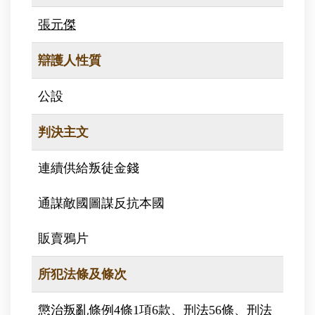
張元傑
辯護人性質
公設
判決主文
連續供給叛徒金錢
通謀敵國圖謀反抗本國
販賣鴉片
所犯法條及條次
懲治叛亂條例4條1項6款、刑法56條、刑法