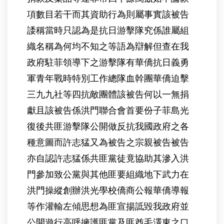
項數目若干而其資助行為則屬事實該被告
諉稱當時只認為是抗日游擊隊究係誰屬組
織名稱為何均不知之等語為辯解但查在我
政府駐菲領導下之游擊隊有華僑抗日義勇
軍青年戰時特別工作總隊血幹團華僑迫擊
三九九社等四抗敵團體該被告何以一無捐
獻且該被告係洪門聯合會首要份子菲島光
復後共匪游擊隊公開做反抗我國政府之各
種意圖而許志猛又為被告之宗親被告被告
亦自認許志猛係共匪黨徒竟協助其滲入洪
門參加致公黨與其他匪要組織地下武力在
洪門操縱創辦洪光學校僑商公報華僑導報
等作灌輸左傾思想為匪宣揚詆毀我政府並
公開遊行高呼擁護匪黨及匪酋毛澤東之口