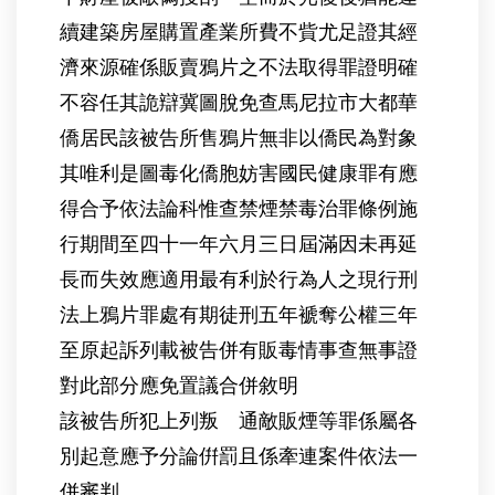
續建築房屋購置產業所費不貲尤足證其經
濟來源確係販賣鴉片之不法取得罪證明確
不容任其詭辯冀圖脫免查馬尼拉市大都華
僑居民該被告所售鴉片無非以僑民為對象
其唯利是圖毒化僑胞妨害國民健康罪有應
得合予依法論科惟查禁煙禁毒治罪條例施
行期間至四十一年六月三日屆滿因未再延
長而失效應適用最有利於行為人之現行刑
法上鴉片罪處有期徒刑五年褫奪公權三年
至原起訴列載被告併有販毒情事查無事證
對此部分應免置議合併敘明
該被告所犯上列叛 通敵販煙等罪係屬各
別起意應予分論倂罰且係牽連案件依法一
併審判