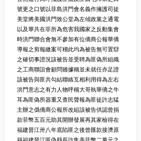
號更之口號以菲島洪門會名義作擁護司徒
美堂將美國洪門致公堂為左傾政黨之通電
以及華共在菲所為危害我國家之反動集會
時洪門聯合會無不參加有位僑商公報華僑
導報之剪報繳案可稽此均為被告無可置辯
之確切事證況該被告並受聘為匪偽所組織
之工商聯誼會顧問雖據稱並未就任亦足證
該被告與匪共勾結聯絡互相利用得為左右
洪門意志之有力人物呼稱大哥執華僑之牛
耳為匪偽所器重又查民聲報為匪徒許志猛
主辦之僞僑商公報所改組該被告供認曾捐
款菲幣五百元助其開辦發展再其家檢得在
福建晉江卅八年底陷匪之後曾匯款接濟原
籍福建晉江匪偽縣長許集美菲幣二萬元之