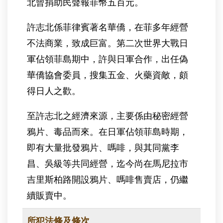
北曾捐助民聲報菲幣五百元。
許志北係菲律賓著名華僑，在菲多年經營
不法商業，致成巨富。第二次世界大戰日
軍佔領菲島期中，許與日軍合作，出任偽
華僑協會委員，搜集五金、火藥資敵，頗
得日人之歡。
至許志北之經濟來源，主要係由秘密經營
鴉片、毒品而來。在日軍佔領菲島時期，
即有大量批發鴉片、嗎啡，與其同黨李
昌、吳級等共同經營，迄今尚在馬尼拉市
吉里斯柏路開設鴉片、嗎啡售賣店，仍繼
續販賣中。
所犯法條及條次