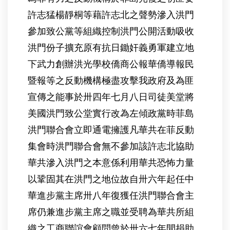
許志猛楊靜桐等藉許志北之聲勢滲入洪門
參加致公黨等組織控制洪門公開活動吸收
洪門份子擴充原有抗日鋤奸義勇軍建立地
下武力創辦洪光學校僑商公報華僑導報民
暨報等之反動機構極盡攻擊我政府及為匪
宣傳之能事於卅四年七月八日司徒美堂將
美國洪門致公堂實行改為左傾政黨時菲島
洪門聯合會立即通電擁護凡華共在菲反動
集會時洪門聯合會無不參加該許志北協助
華共滲入洪門之本意係利用華共恐怖力量
以鞏固其在洪門之地位故自卅六年起任中
華進步黨主席卅八年復獲任洪門聯合會主
席仍兼進步黨主席之職並受聘為華共所組
織之工商聯誼會顧問曾於卅六七年間捐助