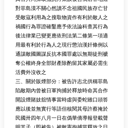
對菲島漠不關心然讀不念祖國民族存亡甘
受敵寇利用為之搜取物資作有利於敵人之
禍國行為罪證確鑿應予依法論科查其行為
後法律業已變更應依刑法第二條第一項適
用最有利於行為人之現行懲治漢奸條例以
通謀敵國圖謀反抗本國罪處以無期徒刑褫
奪公權終身全部財產除酌留其家屬必需生
活費外沒收之
三、關於販煙部分：被告許志北供稱菲島
陷敵期內曾被日軍拘捕於釋放時命其合作
開設煙賭妓舘情事當時虛與委蛇雖口頭答
應以後並無實行等語但核閱其母許蔡掩於
民國卅四年八月一日在僞華僑導報登載聲
明其子（即被告）被敵憲拘捕當釋放之日