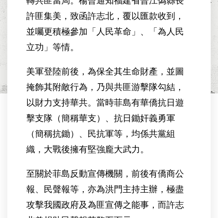
轉共匪當局。楊曾通知福建省晉江偽縣長
許匪集美，致函許志北，覆以匯款收到，
並囑更積極參加「人民革命」、「為人民
立功」等情。
美軍登陸前後，為保全其生命財產，並圖
掩飾其附敵行為，乃與共匪游擊隊勾結，
以財力支持華共。當時菲島有華僑抗日遊
擊支隊（簡稱華支）、抗日鋤奸義勇軍
（簡稱抗鋤）、民抗軍等，均係共黨組
織，大戰後擁有堅強龐大武力。
至關於菲島反動宣傳機關，前後有僑商公
報、民聲報等，亦為洪門主持主辦，極盡
攻擊我國政府及為匪宣傳之能事，而許志