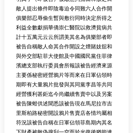
敵人提出條件即陰毒迫令同難六人合作開
俱樂部忍辱偷生暫與敷衍同時決定所得之
利益全數獻捐華僑崇仁醫院以救濟貧病共
計十五萬元云云所謂美其名為俱樂部者即
被告自稱敵人命其合作開設之煙賭妓舘和
與外交部駐菲大使館及中國國民黨住菲律
濱總支部執行委員會所報該被告經濟來源
主要係秘密經營鴉片等而來在日軍佔領時
期即有大量鴉片批發與其同黨李昌等共同
經營獲利甚鉅迄今尚繼續售賣中以及另案
被告陳蚶供述聞悉該被告現在馬尼拉市吉
里斯柏路秘密開設鴉片售賣店各情均屬相
符況該被告自稱在日軍佔領菲島期內其名
下財產被敵偽搜刮一空而於光復後猶能連