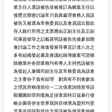
業主任人選該被告並被推訂為糖葉主任以
後歷次開會討論常川負責處理會務人員該
被告又被選為常務委員以及會員認出股款
存入銀行所用之支票應由正副主任及正副
司庫簽號等之記載甚明該被告先後參加開
會討論工作之推進發展等事宜計達八次之
多有組織發起書及會議紀錄簿繳案可證雖
除糖業外各部業務均有專人主持然該被告
為發起人兼職司副主任及常務委員為該會
之主要份子負有綜理 劃焉有不到會參加
之理其所稱僅前往一二次係查詢情形等語
顯屬圖卸罪刑毫無足採查當時日寇暴行侵
略企圖吞併全世界我與菲律濱為盟邦均受
其害共同採取抵抗方策該被告僑居客地雖