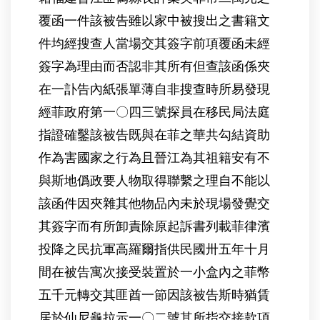
覆函一件該被告雖以家中被搜出之書籍文
件均經搜查人當場交其簽字前項覆函未經
簽字為理由而否認非其所有但查該函係夾
在一訃告內紙張單薄自非搜查時所易發現
經菲政府第一〇四三號探員在移民局法庭
指證確鑿該被告既與在菲之華共勾結資助
作為害國家之行為且晉江為其祖籍安有不
與斯地僞政要人物取得聯繫之理自不能以
該函件因夾雜其他物品內未於現場發覺交
其簽字而有所卸責除原起訴書列載菲律濱
投降之民抗軍高羅爾指供民國卅五年十月
間在被告寓次接受裝置於一小盒內之菲幣
五千元轉交其匪酋一節因該被告斯時猶賃
居於仙尼龜拉示一〇二號其所指交接款項