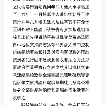
之民侖洛街新宅係同年底向他人承購舊屋
至卅六年十一月於原住人遷出後始興工建
築卅八年六月竣工進入居住事實不符免予
置議外雖不能證明該被告有參加叛亂組織
核其上述先後資助華共游擊隊發展為鞏固
自己地位支持許志猛等匪要滲入洪門控制
組織捐助匪黨報社及與國內匪僞聯絡匯款
接濟各犯行固未達成意圖以非法之方法顛
覆政府而著手實行之程度然其以概括之犯
意連續供給叛徒金錢罪證已臻明確應變更
起訴條文依法論科處以無期徒刑褫奪公權
終身全部財產除酌留其家屬必需生活費外
沒收之
二、關於通敵部分：被告許志北在日軍佔