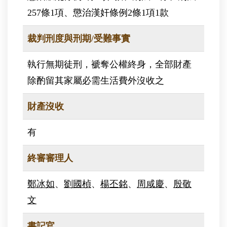
257條1項、懲治漢奸條例2條1項1款
裁判刑度與刑期/受難事實
執行無期徒刑，褫奪公權終身，全部財產
除酌留其家屬必需生活費外沒收之
財產沒收
有
終審審理人
鄭冰如
、
劉國楨
、
楊丕銘
、
周咸慶
、
殷敬
文
書記官