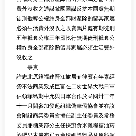
費外沒收之通謀敵國圖謀反抗本國處無期
徒刑褫奪公權終身全部財產除酌留其家屬
必須生活費外沒收之販賣鴉片處有期徒刑
五年褫奪公權三年應執行無期徒刑褫奪公
權終身全部產除酌留其家屬必須生活費外
沒收之
事實
許志北原籍福建晉江旅居菲律賓有年素經
營不法商業致成巨富在二次世界大戰日軍
佔領菲島期中允與日軍合作於民國卅三年
十一月間參加發起組織偽華僑協會並在該
會附設商業委員會擔任副主任委員及常務
委員兼糖業部分主任採辦食米雜糧糖油菸
酒肥皂木炭布疋五金珠細等物品及原料媚