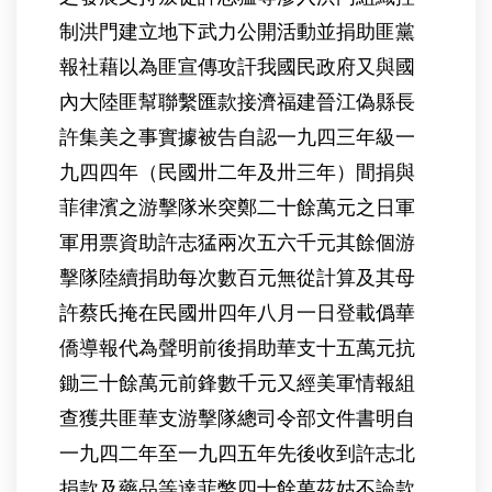
制洪門建立地下武力公開活動並捐助匪黨
報社藉以為匪宣傳攻訐我國民政府又與國
內大陸匪幫聯繫匯款接濟福建晉江偽縣長
許集美之事實據被告自認一九四三年級一
九四四年（民國卅二年及卅三年）間捐與
菲律濱之游擊隊米突鄭二十餘萬元之日軍
軍用票資助許志猛兩次五六千元其餘個游
擊隊陸續捐助每次數百元無從計算及其母
許蔡氏掩在民國卅四年八月一日登載僞華
僑導報代為聲明前後捐助華支十五萬元抗
鋤三十餘萬元前鋒數千元又經美軍情報組
查獲共匪華支游擊隊總司令部文件書明自
一九四二年至一九四五年先後收到許志北
捐款及藥品等達菲幣四十餘萬茲姑不論款