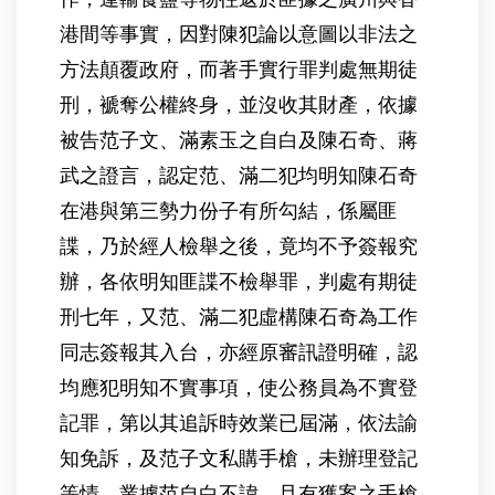
港間等事實，因對陳犯論以意圖以非法之
方法顛覆政府，而著手實行罪判處無期徒
刑，褫奪公權終身，並沒收其財產，依據
被告范子文、滿素玉之自白及陳石奇、蔣
武之證言，認定范、滿二犯均明知陳石奇
在港與第三勢力份子有所勾結，係屬匪
諜，乃於經人檢舉之後，竟均不予簽報究
辦，各依明知匪諜不檢舉罪，判處有期徒
刑七年，又范、滿二犯虛構陳石奇為工作
同志簽報其入台，亦經原審訊證明確，認
均應犯明知不實事項，使公務員為不實登
記罪，第以其追訴時效業已屆滿，依法諭
知免訴，及范子文私購手槍，未辦理登記
等情，業據范自白不諱，且有獲案之手槍