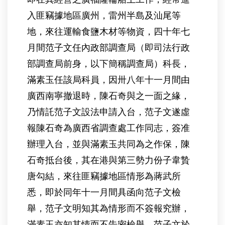
入匪竊據地區廣州，雷州半島及汕尾等
地，來往運輸食鹽木材等物資，四十年七
月間范子文任內政部調查局（即司法行政
部調查局前身，以下簡稱調查局）科長，
滿素玉任該局科員，因卅八年十一月間由
廣西南寧撤退時，陳石奇與之一面之緣，
乃情託范子文設法申請入台，范子文遂虛
報陳石奇為廣西省調查處工作同志，簽准
辦理入台，並與滿素玉共同為之作保，陳
石奇抵台後，其在港與第三勢力份子韋贄
唐勾結，來往匪竊據地區情形為蔣武所
悉，即於同年十一月間具函向范子文檢
舉，范子文明知其為情形而不簽報究辦，
滿素玉亦知其情而不告密檢舉，范子文於