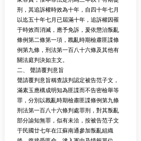
刑，其追訴權時效為十年，自四十年七月
以迄五十年七月已屆滿十年，追訴權因罹
于時效而消滅，應予免訴，爰依懲治叛亂
條例第二條第一項，戡亂時期檢肅匪諜條
例第九條，刑法第一百八十六條及其他有
關法庭判決如主文。
二、 聲請覆判意旨
聲請覆判意旨稱查該判認定被告范子文，
滿素玉應構成明知為匪諜而不告密檢舉等
罪，分別以戡亂時期檢肅匪諜條例第九條
刑法第一百八十六條判處罪刑，對其叛亂
部分諭知無罪，似有未洽，按被告范子文
于民國廿七年在江蘇南通參加叛亂組織
後，復接受匪命，滲入軍中及情報單位，