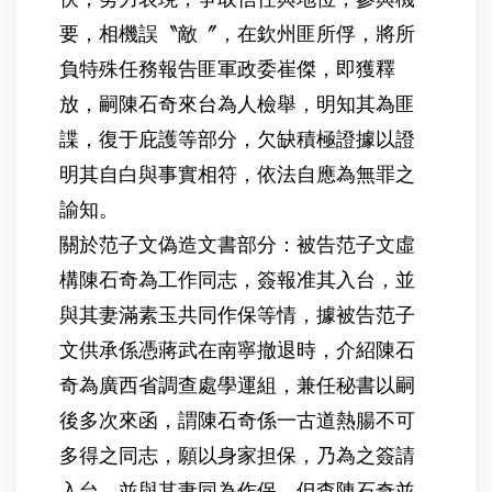
要，相機誤〝敵〞，在欽州匪所俘，將所
負特殊任務報告匪軍政委崔傑，即獲釋
放，嗣陳石奇來台為人檢舉，明知其為匪
諜，復于庇護等部分，欠缺積極證據以證
明其自白與事實相符，依法自應為無罪之
諭知。
關於范子文偽造文書部分：被告范子文虛
構陳石奇為工作同志，簽報准其入台，並
與其妻滿素玉共同作保等情，據被告范子
文供承係憑蔣武在南寧撤退時，介紹陳石
奇為廣西省調查處學運組，兼任秘書以嗣
後多次來函，謂陳石奇係一古道熱腸不可
多得之同志，願以身家担保，乃為之簽請
入台，並與其妻同為作保，但查陳石奇並