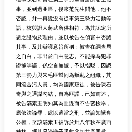
事，並到過匪區，後來范先生問他，他不
否認，幷一再說沒有從事第三勢力活動等
語，核與證人蔣武所供相符，為其認定所
憑之證物及理由，並以被告在偵審中否認
其事，及其辯護意旨所稱：被告在調查局
之自白，非出於自由意志。不能採為犯罪
證據等語，係空言無據，予以指駁，因認
第三勢力與朱毛匪幫同為叛亂之組織，其
同流合污人員，均為國家叛徒，被告陳石
奇與之通謀勾結，自為匪諜，已如前述，
被告滿素玉明知其為匪諜而不告密檢舉，
應依法論罪，處以適當之刑，並諭知褫奪
公權，至該滿素玉被訴於卅八年秋在廣西
桂林，經其兄滿謙子吸收參加共產匪黨，