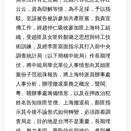
云云，資為辯解等情，為不足採，予以指
駁。至該被告被訴參加共產匪黨，負責宣
傳工作，經趙仲仁吸收參加匪上海特工組
織，受趙匪及女匪幹顏璐之思想與特工技
術訓練，及經李匪當面指示其打入前中央
調查統計局（以下簡稱中統局）作長期埋
伏，將中統局華北單位人事情形向其姐匪
黨份子范祖珠報告，將上海特派員辦事處
人事分析，辦理撤退業務之概況，暨閩、
粵、贛辦事處籌備情形，以及在押政治犯
姓名告知徐匪笠僧。上海撤退前，顏匪指
示其今後不論形式如何轉變，必須跟着調
查局走，目的地是台灣不是重慶，長期埋
伏，努力表現，爭取信任與地位，參與機