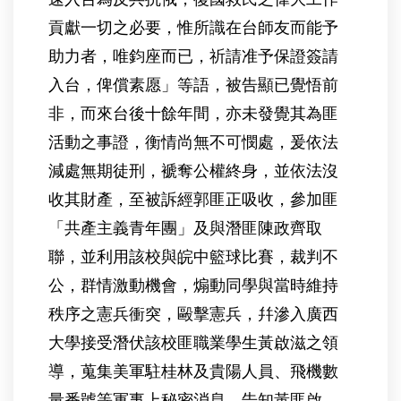
貢獻一切之必要，惟所識在台師友而能予
助力者，唯鈞座而已，祈請准予保證簽請
入台，俾償素愿」等語，被告顯已覺悟前
非，而來台後十餘年間，亦未發覺其為匪
活動之事證，衡情尚無不可憫處，爰依法
減處無期徒刑，褫奪公權終身，並依法沒
收其財產，至被訴經郭匪正吸收，參加匪
「共產主義青年團」及與潛匪陳政齊取
聯，並利用該校與皖中籃球比賽，裁判不
公，群情激動機會，煽動同學與當時維持
秩序之憲兵衝突，毆擊憲兵，幷滲入廣西
大學接受潛伏該校匪職業學生黃啟滋之領
導，蒐集美軍駐桂林及貴陽人員、飛機數
量番號等軍事上秘密消息，告知黃匪啟