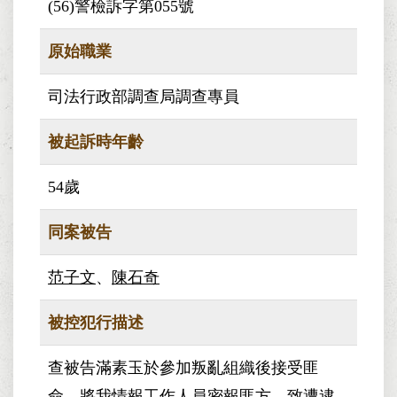
(56)警檢訴字第055號
原始職業
司法行政部調查局調查專員
被起訴時年齡
54歲
同案被告
范子文
、
陳石奇
被控犯行描述
查被告滿素玉於參加叛亂組織後接受匪
命，將我情報工作人員密報匪方，致遭逮