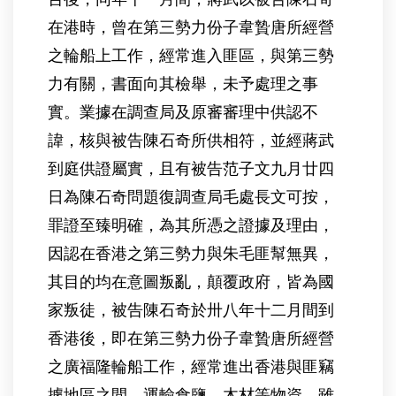
在港時，曾在第三勢力份子韋贄唐所經營
之輪船上工作，經常進入匪區，與第三勢
力有關，書面向其檢舉，未予處理之事
實。業據在調查局及原審審理中供認不
諱，核與被告陳石奇所供相符，並經蔣武
到庭供證屬實，且有被告范子文九月廿四
日為陳石奇問題復調查局毛處長文可按，
罪證至臻明確，為其所憑之證據及理由，
因認在香港之第三勢力與朱毛匪幫無異，
其目的均在意圖叛亂，顛覆政府，皆為國
家叛徒，被告陳石奇於卅八年十二月間到
香港後，即在第三勢力份子韋贄唐所經營
之廣福隆輪船工作，經常進出香港與匪竊
據地區之間，運輸食鹽、木材等物資，雖