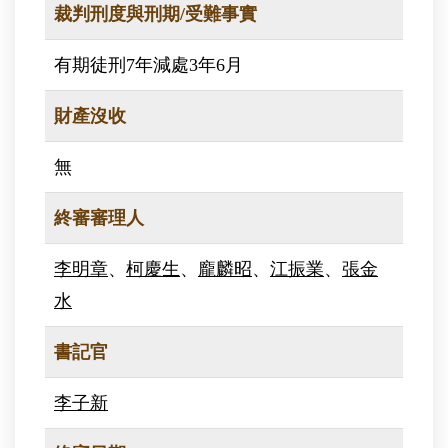
裁判刑度與刑期/受難事實
有期徒刑7年減處3年6月
財產沒收
無
終審審理人
李明章
、
柯慶生
、
龐麟昭
、
江振業
、
張金
水
書記官
李子新