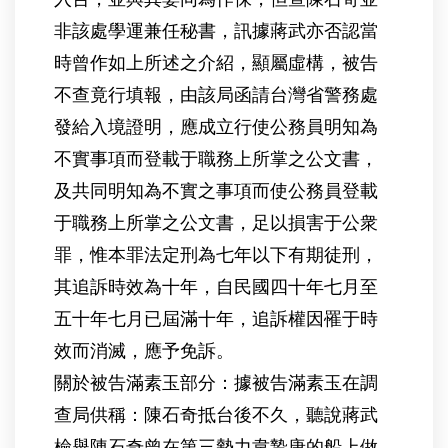
非該處學運兼任秘書，訊據蔣武亦否認當
時曾作如上所述之介紹，顯屬虛構，被告
不查竟行填報，由該局函請台灣省警務處
發給入境證明，應成立行使公務員明知為
不實事項而登載于職務上所掌之公文書，
及共同明知為不實之事項而使公務員登載
于職務上所掌之公文書，足以損害于公衆
罪，惟本罪法定刑為七年以下有期徒刑，
其追訴時效為十年，自民國四十年七月至
五十年七月已屆滿十年，追訴權因罹于時
效而消滅，應予免訴。
關於被告滿素玉部分：據被告滿素玉在調
查局供稱：陳石奇抵台後不久，聽說蔣武
檢舉陳石奇曾在第三勢力韋贄唐的船上做