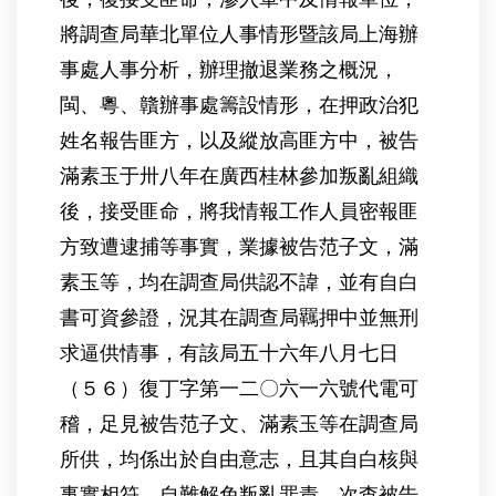
將調查局華北單位人事情形暨該局上海辦
事處人事分析，辦理撤退業務之概況，
閩、粵、贛辦事處籌設情形，在押政治犯
姓名報告匪方，以及縱放高匪方中，被告
滿素玉于卅八年在廣西桂林參加叛亂組織
後，接受匪命，將我情報工作人員密報匪
方致遭逮捕等事實，業據被告范子文，滿
素玉等，均在調查局供認不諱，並有自白
書可資參證，況其在調查局羈押中並無刑
求逼供情事，有該局五十六年八月七日
（５６）復丁字第一二〇六一六號代電可
稽，足見被告范子文、滿素玉等在調查局
所供，均係出於自由意志，且其自白核與
事實相符，自難解免叛亂罪責，次查被告