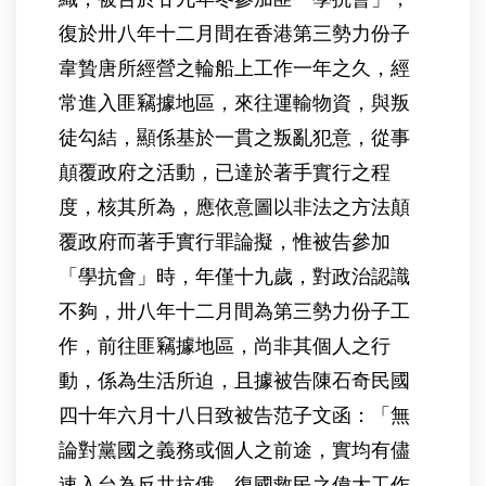
復於卅八年十二月間在香港第三勢力份子
韋贄唐所經營之輪船上工作一年之久，經
常進入匪竊據地區，來往運輸物資，與叛
徒勾結，顯係基於一貫之叛亂犯意，從事
顛覆政府之活動，已達於著手實行之程
度，核其所為，應依意圖以非法之方法顛
覆政府而著手實行罪論擬，惟被告參加
「學抗會」時，年僅十九歲，對政治認識
不夠，卅八年十二月間為第三勢力份子工
作，前往匪竊據地區，尚非其個人之行
動，係為生活所迫，且據被告陳石奇民國
四十年六月十八日致被告范子文函：「無
論對黨國之義務或個人之前途，實均有儘
速入台為反共抗俄，復國救民之偉大工作