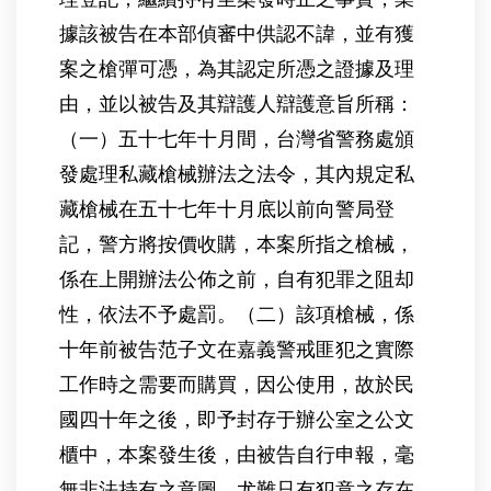
據該被告在本部偵審中供認不諱，並有獲
案之槍彈可憑，為其認定所憑之證據及理
由，並以被告及其辯護人辯護意旨所稱：
（一）五十七年十月間，台灣省警務處頒
發處理私藏槍械辦法之法令，其內規定私
藏槍械在五十七年十月底以前向警局登
記，警方將按價收購，本案所指之槍械，
係在上開辦法公佈之前，自有犯罪之阻却
性，依法不予處罰。（二）該項槍械，係
十年前被告范子文在嘉義警戒匪犯之實際
工作時之需要而購買，因公使用，故於民
國四十年之後，即予封存于辦公室之公文
櫃中，本案發生後，由被告自行申報，毫
無非法持有之意圖，尤難只有犯意之存在