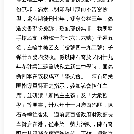
份無罪，滿素玉明知為匪諜而不告密檢
舉，處有期徒刑七年，褫奪公權三年，偽
造文書部份免訴，叛亂部份無罪。勃朗寧
手槍乙支（槍號一六七六〇六號）子彈五
發，左輪手槍乙支（槍號四一九二號）子
彈廿五發均沒收。係以陳石奇於民國廿九
年冬肄業江蘇鹽城私立新生中學時，匪偽
新四軍在該校成立「學抗會」，陳石奇受
匪指導員郭正之指示，參加該會担任主
席，並研讀「新民主主義」及「大衆哲
學」等匪書，卅八年十一月廣西陷匪，陳
石奇轉往香港，適前廣西省政府財政廳長
韋贄唐在港，從事第三勢力活動，陳石奇
即在其經營之廣福隆輪船上工作，經常進