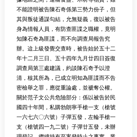
不能證明被告陳石奇係第三勢力份子，但
其與叛徒通謀勾結，允無疑義，復以被告
身為情報人員，有防查匪諜之職權，竟明
知陳石奇為匪諜，而不向調查局報告究
辦。迨上級發覺交查時，被告始於五十二
年十二月三日、五十四年九月廿四日簽復
調查局第三處建議，約談陳石奇予以澄
清，核其所為，已成立明知為匪諜而不告
密檢舉之罪，應從重論處，並褫奪公權。
關於范子文公共危險部分：係以被告於民
國四十年間，私購勃朗寧手槍一支（槍號
一六七六〇六號）子彈五發，左輪手槍一
支（槍號四一九二號）子彈廿五發，未辦
理登記，繼續持有至案發時止之事實，業