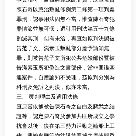
陳石奇以懲治叛亂條例第二條第一項判處
罪刑，認事用法固無不當，惟查陳石奇犯
罪情節並無可憫，迺引用刑法第五十九條
酌減其刑，似有未洽，再查如原判決認被
告范子文、滿素玉叛亂部分應予諭知無
罪，則被告范子文所犯公共危險部份暨被
告滿素玉所犯偽造文書部份，當非匪諜牽
連案件，自應諭知不受理，茲原判分別為
科刑及免訴之判決，似亦未當。
三、 覆判理由及適用法條
查原審依據被告陳石奇之自白及蔣武之結
證等，認定陳石奇於參加共匪所成立之學
抗會以後，復在第三勢力活動之輪船上工
作，運輸食鹽等物往返於匪據之廣州與香