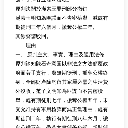
原判決關於滿素玉罪刑部分撤銷。
滿素玉明知為匪諜而不告密檢舉，減處有
期徒刑三年六個月，褫奪公權二年。
其餘聲請駁回。
理由
一、 原判主文、事實、理由及適用法條
原判諭知陳石奇意圖以非法之方法顛覆政
府而著手實行，處無期徒刑，褫奪公權終
身，全部財產除酌留其家屬必需之生活費
外沒收，范子文明知為匪諜而不告密檢
舉，處有期徒刑七年，褫奪公權五年，未
受允准持有軍用槍彈而無正當理由，處有
期徒刑二年，執行有期徒刑八年六月，褫
奪公權五年，偽造文書部份免訴，叛亂部