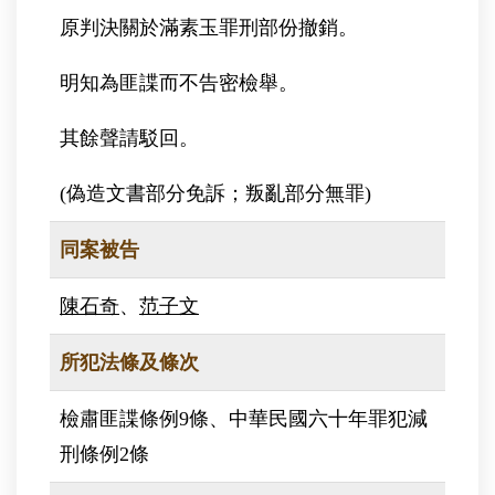
原判決關於滿素玉罪刑部份撤銷。
明知為匪諜而不告密檢舉。
其餘聲請駁回。
(偽造文書部分免訴；叛亂部分無罪)
同案被告
陳石奇
、
范子文
所犯法條及條次
檢肅匪諜條例9條、中華民國六十年罪犯減
刑條例2條