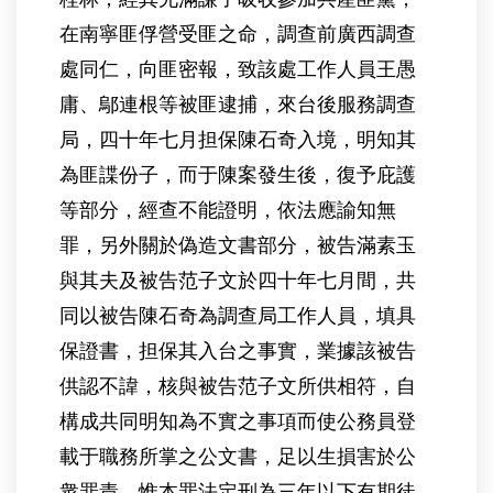
在南寧匪俘營受匪之命，調查前廣西調查
處同仁，向匪密報，致該處工作人員王愚
庸、鄔連根等被匪逮捕，來台後服務調查
局，四十年七月担保陳石奇入境，明知其
為匪諜份子，而于陳案發生後，復予庇護
等部分，經查不能證明，依法應諭知無
罪，另外關於偽造文書部分，被告滿素玉
與其夫及被告范子文於四十年七月間，共
同以被告陳石奇為調查局工作人員，填具
保證書，担保其入台之事實，業據該被告
供認不諱，核與被告范子文所供相符，自
構成共同明知為不實之事項而使公務員登
載于職務所掌之公文書，足以生損害於公
衆罪責，惟本罪法定刑為三年以下有期徒