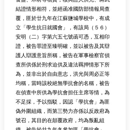
結證情形相符，並經函准國防部情報局查
覆，匪於廿九年在江蘇鹽城學校中，有成
立「學生抗日就國會」，有該局（５６）
安明（二）字第六五七號函可憑，互相印
證，被告罪證至臻明確，並以被告及其辯
護人辯護意旨所稱，被告在軍事檢察官偵
查所供係於刑求迫供及違法羈押情形下所
為，並非出於自由意志，洪光與周必正等
均稱，當時該校絕無學抗會的名稱，被告
在偵查中所供為學抗會担任主席等情，為
不足採，予以指駁，因認「學抗會」為匪
偽外圍組織，而第三勢力亦係以反政府為
號召，其目的在顛覆政府，均為叛亂組
織，被告於廿九年冬參加匪「學抗會」，