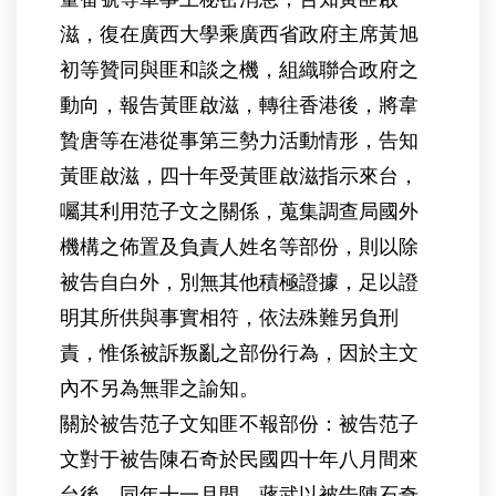
滋，復在廣西大學乘廣西省政府主席黃旭
初等贊同與匪和談之機，組織聯合政府之
動向，報告黃匪啟滋，轉往香港後，將韋
贄唐等在港從事第三勢力活動情形，告知
黃匪啟滋，四十年受黃匪啟滋指示來台，
囑其利用范子文之關係，蒐集調查局國外
機構之佈置及負責人姓名等部份，則以除
被告自白外，別無其他積極證據，足以證
明其所供與事實相符，依法殊難另負刑
責，惟係被訴叛亂之部份行為，因於主文
內不另為無罪之諭知。
關於被告范子文知匪不報部份：被告范子
文對于被告陳石奇於民國四十年八月間來
台後，同年十一月間，蔣武以被告陳石奇