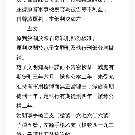
並據原審軍事檢察官為被告等不利益，一
併聲請覆判，本部判決如左：
主文
原判決關於陳石奇罪刑部份核准。
原判決關於范子文罪刑及執行刑部分均撤
銷。
范子文明知為匪諜而不告密檢舉，減處有
期徒刑三年六月，褫奪公權二年，未受允
准持有軍用槍彈而無正當理由，減處有期
徒刑一年，定執行有期徒刑四年，褫奪公
權二年。
勃朗寧手槍乙支（槍號一六七六〇六號）
子彈五發，左輪手槍乙支（槍號四一九二
號）子彈廿五發均沒收。