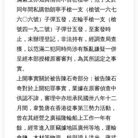
同年間私購勃朗寧手槍一支（槍號一六七
六〇六號）子彈五發，左輪手槍一支（槍
號四一九二號）子彈廿五發，至案發時
止，未辦理登記，非法持有，經調查局查
獲，以范滿二犯同時尚涉有叛亂嫌疑一併
呈經本部授權原審審判，為其所認定之事
實。
上開事實關於被告陳石奇部分：被告陳石
奇對於上開犯罪事實，業據在原審偵查中
供認不諱，審理中亦坦承民國卅八年十二
月間，韋贄唐在香港從事第三勢力活動，
曾在其經營之廣福隆輪船上工作一年有
餘，經常進入匪竊據地區廣州等地，運輸
食鹽、木材等物資，核與證人洪光、蔣武