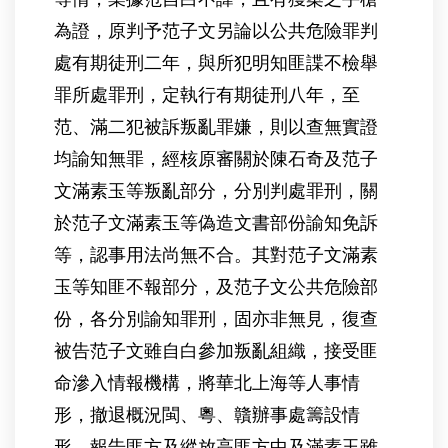
為證，原判予范子文另論以公共危險罪判
處有期徒刑二年，與所犯明知匪諜不檢舉
罪所處罪刑，定執行有期徒刑八年，至
范、滿二犯被訴叛亂罪嫌，則以查無實證
均諭知無罪，經核原審關於陳石奇及范子
文滿素玉等叛亂部分，分別判處罪刑，關
於范子文滿素玉等偽造文書部份諭知免訴
等，認事用法尚無不合。其對范子文滿素
玉等知匪不報部分，及范子文公共危險部
份，各分別諭知罪刑，固亦非無見，復查
被告范子文雖自白參加叛亂組織，接受匪
命滲入情報機構，將華北上海等人事情
形，撤退概況閩、粵、贛辦事處籌設情
形，報告匪方及縱放高匪方中及滿素玉雖