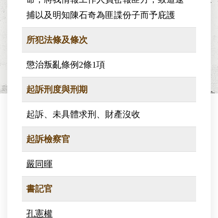
捕以及明知陳石奇為匪諜份子而予庇護
所犯法條及條次
懲治叛亂條例2條1項
起訴刑度與刑期
起訴、未具體求刑、財產沒收
起訴檢察官
嚴同暉
書記官
孔憲權