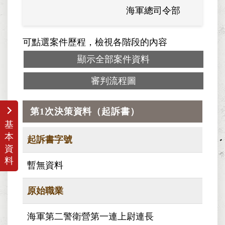
海軍總司令部
海軍
可點選案件歷程，檢視各階段的內容
顯示全部案件資料
審判流程圖
第1次決策資料（起訴書）
基
本
起訴書字號
資
料
暫無資料
原始職業
海軍第二警衛營第一連上尉連長