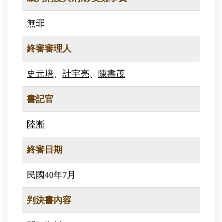
無罪
終審審理人
史元培
、
計宇亮
、
陳書茂
書記官
陸漸
終審日期
民國40年7月
判決書內容