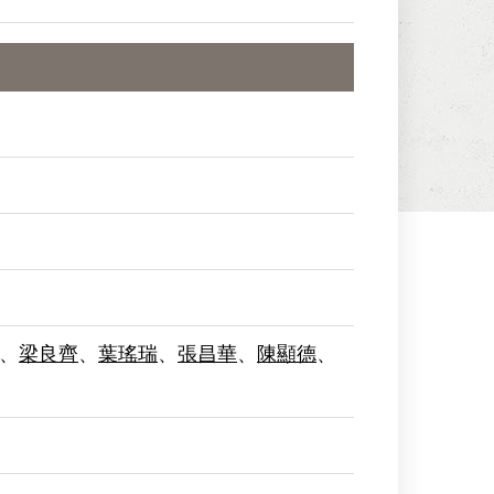
、
梁良齊
、
葉瑤瑞
、
張昌華
、
陳顯德
、