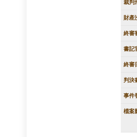
裁判
財產
終審
書記
終審
判決
事件
檔案