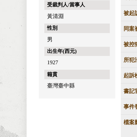
受裁判人/當事人
被起
黃清淵
性別
同案
男
被控
出生年(西元)
所犯
1927
籍貫
起訴
臺灣臺中縣
書記
事件
檔案