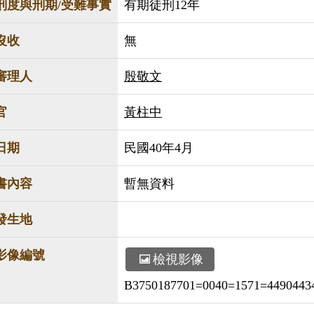
刑度與刑期/受難事實
有期徒刑12年
沒收
無
審理人
殷敬文
官
黃柱中
日期
民國40年4月
書內容
暫無資料
發生地
影像編號
檢視影像
B3750187701=0040=1571=44904434