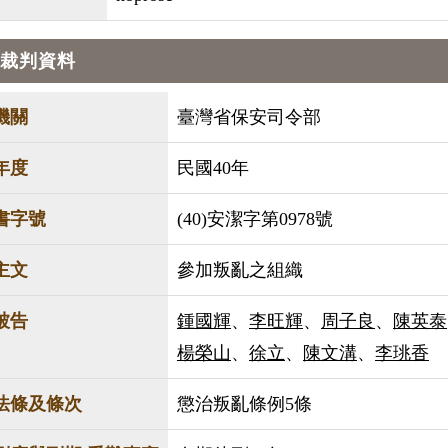
裁判資料
機關
臺灣省保安司令部
年度
民國40年
書字號
(40)安潔字第0978號
主文
參加叛亂之組織
被告
鍾國輝
、
李旺輝
、
周子良
、
陳英泰
楊榮山
、
徐立
、
陳文溝
、
李珧香
法條及條次
懲治叛亂條例5條