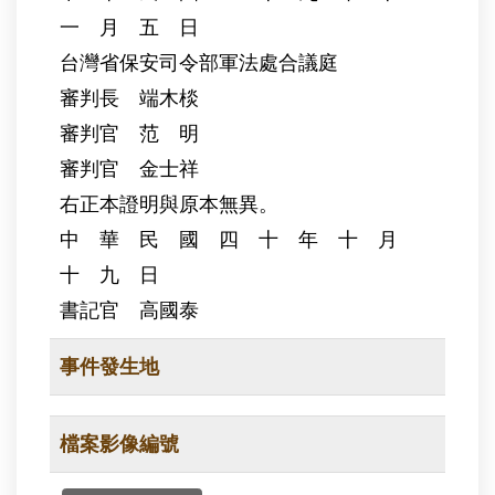
一 月 五 日
台灣省保安司令部軍法處合議庭
審判長 端木棪
審判官 范 明
審判官 金士祥
右正本證明與原本無異。
中 華 民 國 四 十 年 十 月
十 九 日
書記官 高國泰
事件發生地
檔案影像編號