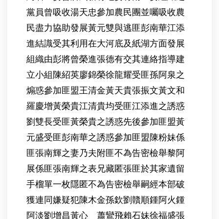
黨員曾吸收湯天忠參加農民團並囑吸收農
民盡力協助發展黃元雙與逃匪彭南華江添
進結識受其利用在大河底及紙湖方面發展
組織由彭將曾榮進張德有交其連絡指導建
立小組陳紹英廖錦榮徐龍耀受匪孫阿泉之
煽惑參加匪盟王清金黃天貴張振文黃文和
羅慶增黃榮貴江清貴均受匪江添進之誘惑
劉雙長受匪黃榮貴之誘惑先後參加匪盟黃
元盛受匪彭南華之誘惑參加匪盟陳粉妹係
匪張南輝之妻乃夫附匪不為告密檢舉黎阿
展係匪張南輝之表兄藏匿張匪於其家遺留
手榴單一枚隱匿不為告密檢舉嗣經本部破
獲連同嫌疑犯陳木金孫欽劉贛順鍾阿火鍾
阿淡劉增昌黃心 蕭鸞飛賴石妹徐福盛張