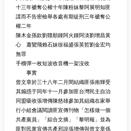
十三年褫奪公權十年陳粉妹黎阿展明知匪
諜而不告密檢舉各處有期徒刑三年褫奪公
權二年
陳木金孫欽劉贛順鍾阿火鍾阿淡劉增昌黃
心 蕭鸞飛賴石妹徐福盛張英哲劉金宏均
無罪
手榴彈一枚短波收音機一架沒收
事實
曾文章於三十八年二月間結織匪張南輝受
其煽惑于同年十一月參加匪台灣民主自治
同盟吸收張增傳陳慈雄參加其組織在家舉
行小組會議閱讀匪宣傳刊物「怎樣做一個
共產黨員」「綜合文摘」「黎明報」並為
匪對民衆宣傳共產邪說張增傳與曾文章係