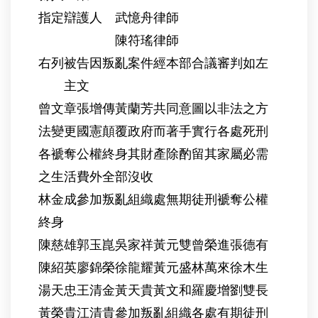
指定辯護人 武憶舟律師
陳符瑤律師
右列被告因叛亂案件經本部合議審判如左
主文
曾文章張增傳黃蘭芳共同意圖以非法之方
法變更國憲顛覆政府而著手實行各處死刑
各褫奪公權終身其財產除酌留其家屬必需
之生活費外全部沒收
林金成參加叛亂組織處無期徒刑褫奪公權
終身
陳慈雄郭玉崑吳家祥黃元雙曾榮進張德有
陳紹英廖錦榮徐龍耀黃元盛林萬來徐木生
湯天忠王清金黃天貴黃文和羅慶增劉雙長
黃榮貴江清貴參加叛亂組織各處有期徒刑