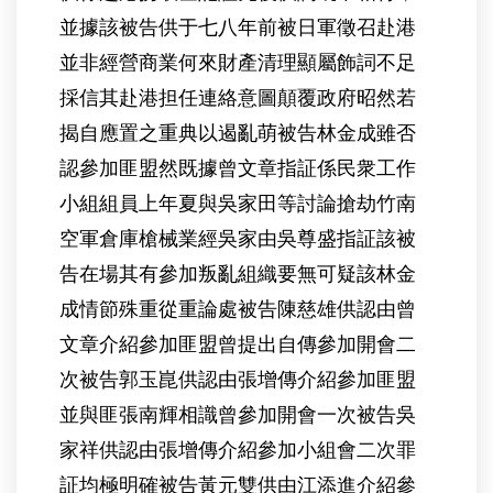
並據該被告供于七八年前被日軍徵召赴港
並非經營商業何來財產清理顯屬飾詞不足
採信其赴港担任連絡意圖顛覆政府昭然若
揭自應置之重典以遏亂萌被告林金成雖否
認參加匪盟然既據曾文章指証係民衆工作
小組組員上年夏與吳家田等討論搶劫竹南
空軍倉庫槍械業經吳家由吳尊盛指証該被
告在場其有參加叛亂組織要無可疑該林金
成情節殊重從重論處被告陳慈雄供認由曾
文章介紹參加匪盟曾提出自傳參加開會二
次被告郭玉崑供認由張增傳介紹參加匪盟
並與匪張南輝相識曾參加開會一次被告吳
家祥供認由張增傳介紹參加小組會二次罪
証均極明確被告黃元雙供由江添進介紹參