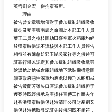
英哲劉金宏一併拘案審辦。
理由
被告曾文章張增傳對于參加叛亂組織吸收
叛徒及受匪張南輝之命圖劫本部工作人員
葉王二員之槍枝圖劫田寮空軍火葯庫均經
於獲案時供認不諱核與本部工作人員報告
相符並有陳慈雄郭玉崑吳家祥等之供述可
証罪行堪以認定其參加叛亂組織吸收黨羽
陰謀槍劫槍械倉庫組織地下武裝機構意圖
顛覆政府惡性深重均應處以極刑以昭烱戒
被告黃蘭芳雖矢口否認參加叛亂組織但于
獲案時既經供承為匪擔任宣傳工作而去年
赴香港獲案時供係赴港清理公司財產嗣又
供係赴港携取登記証先後供詞既不相符，