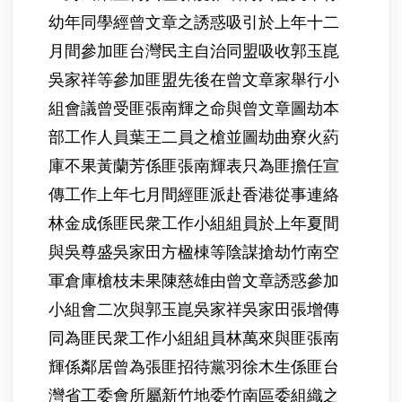
幼年同學經曾文章之誘惑吸引於上年十二
月間參加匪台灣民主自治同盟吸收郭玉崑
吳家祥等參加匪盟先後在曾文章家舉行小
組會議曾受匪張南輝之命與曾文章圖劫本
部工作人員葉王二員之槍並圖劫曲寮火葯
庫不果黃蘭芳係匪張南輝表只為匪擔任宣
傳工作上年七月間經匪派赴香港從事連絡
林金成係匪民衆工作小組組員於上年夏間
與吳尊盛吳家田方楹棟等陰謀搶劫竹南空
軍倉庫槍枝未果陳慈雄由曾文章誘惑參加
小組會二次與郭玉崑吳家祥吳家田張增傳
同為匪民衆工作小組組員林萬來與匪張南
輝係鄰居曾為張匪招待黨羽徐木生係匪台
灣省工委會所屬新竹地委竹南區委組織之