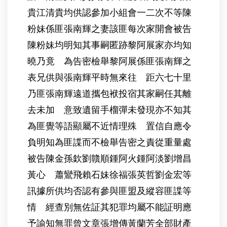
貴江清貴均供認參加小組會一二次不等陳
粉妹係匪張南輝之妻該匪每次家開會被告
陳粉妹均明知其事嗣匿跡黎阿展家亦均知
曉乃竟 為告密檢舉黎阿展係匪張南輝之
表兄供與張南輝平時無來往 距六七十里
乃匪張南輝遠道攜包袱投宿其家嗣任其離
去未加 意致遺留手榴彈未發現亦不知其
為匪覺等語顯屬不近情理殊 置信自應令
負明知為匪諜而不檢舉告密之責從重量處
被告陳金孫欽劉贛順鍾阿火鍾阿淡劉增昌
黃心 蕭鸞飛賴石妹徐福張英哲劉金宏等
訊據所供均否認有參與匪盟及縱容匪諜等
情 經查別無佐証其犯罪均屬不能証明應
予諭知無罪曾文章張增傳黃蘭芳全部財產