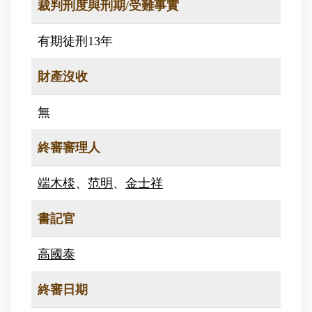
裁判刑度與刑期/受難事實
有期徒刑13年
財產沒收
無
終審審理人
端木棪
、
范明
、
金士祥
書記官
高國泰
終審日期