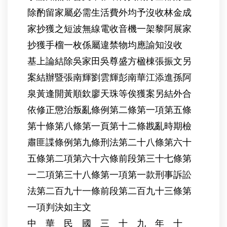
除酌留家屬必需生活費外均予沒收林金成
家抄獲之短波無線電收音機一架黎阿展家
抄獲手榴一枚係屬違禁物均應諭知沒收
基上論結除吳家田吳尊盛方楹棟張振文另
案結辦暨張南輝劉雲輝彭南華江添進孫阿
泉黃逢開黃順欽廖天珠等俟獲案另結外合
依修正懲治叛亂條例第二條第一項第五條
第十條第八條第一頁第十二條戡亂時期檢
肅匪諜條例第九條刑法第二十八條第六十
五條第二項第六十六條前段第三十七條第
一二項第三十八條第一項第一款刑事訴訟
法第二百九十一條前段第二百九十三條第
一項判決如主文
中 華 民 國 三 十 九 年 十