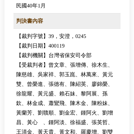
民國40年1月
判決書內容
【裁判字號】39，安澄，0245
【裁判日期】400119
【裁判機關】台灣省保安司令部
【受裁判者】曾文章、張增傳、徐木生、
陳慈雄、吳家祥、郭玉崑、林萬來、黃元
雙、曾榮進、張德有、陳紹英、廖錦榮、
徐龍耀、黃元盛、賴石妹、黎阿展、孫
欽、林金成、蕭鸞飛、陳木金、陳粉妹、
黃蘭芳、劉贛順、劉金宏、鍾阿火、劉增
昌、黃心 、鍾阿淡、徐福盛、張英哲、
王清金、黃天貴、黃文和、羅慶增、劉雙