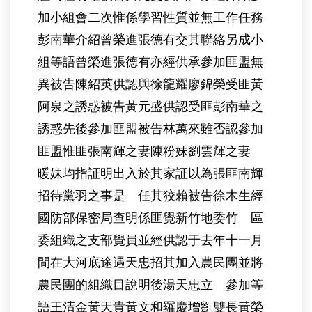
加小組會二次惟係學習性質並無工作任務
彭南華介紹曾榮進張德有交其聯絡另成小
組等語曾榮進張德有亦經供承參加匪盟無
異被告陳紹英供認與徐龍耀廖錦榮受匪黃
阿泉之誘惑被告黃元盛供認受匪彭南華之
誘惑先後參加匪盟被告林萬來雖否認參加
匪盟惟匪張南輝之妻陳粉妹劉雲輝之妻
暖妹均指証明出入於其家証以為張匪南輝
招待黨羽之事是 任其狡賴被告徐木生經
國防部保密局查明係匪覺新竹地委竹 區
委組織之支部覺員並經供認于去年十一月
間在大河底途遇天忠招其加入農民團並將
農民團的組織目說明後湯天忠立 參加等
語王清金黃天貴黃文和羅慶增劉雙長黃榮