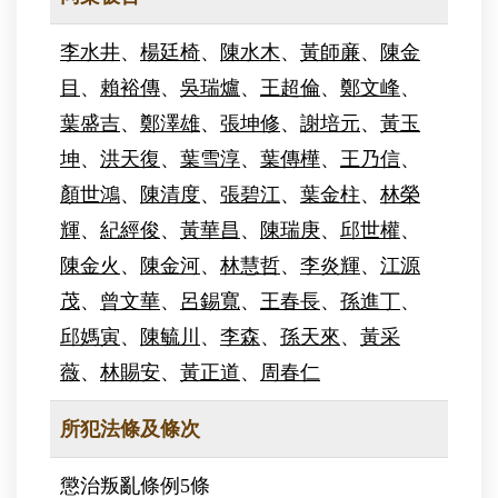
李水井
、
楊廷椅
、
陳水木
、
黃師亷
、
陳金
目
、
賴裕傳
、
吳瑞爐
、
王超倫
、
鄭文峰
、
葉盛吉
、
鄭澤雄
、
張坤修
、
謝培元
、
黃玉
坤
、
洪天復
、
葉雪淳
、
葉傳樺
、
王乃信
、
顏世鴻
、
陳清度
、
張碧江
、
葉金柱
、
林榮
輝
、
紀經俊
、
黃華昌
、
陳瑞庚
、
邱世權
、
陳金火
、
陳金河
、
林慧哲
、
李炎輝
、
江源
茂
、
曾文華
、
呂錫寬
、
王春長
、
孫進丁
、
邱媽寅
、
陳毓川
、
李森
、
孫天來
、
黃采
薇
、
林賜安
、
黃正道
、
周春仁
所犯法條及條次
懲治叛亂條例5條