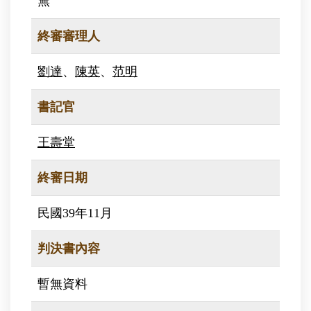
無
終審審理人
劉達
、
陳英
、
范明
書記官
王壽堂
終審日期
民國39年11月
判決書內容
暫無資料