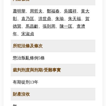
蕭明華
、
周哲夫
、
鄭福春
、
吳國祥
、
黃大
彰
、
袁乃匡
、
洪世鼎
、
朱瑜
、
朱天福
、
賀
德巽
、
馬昌齡
、
張則周
、
陳一匡
、
查濟
年
、
宋淑貞
所犯法條及條次
懲治叛亂條例5條
裁判刑度與刑期/受難事實
有期徒刑13年
財產沒收