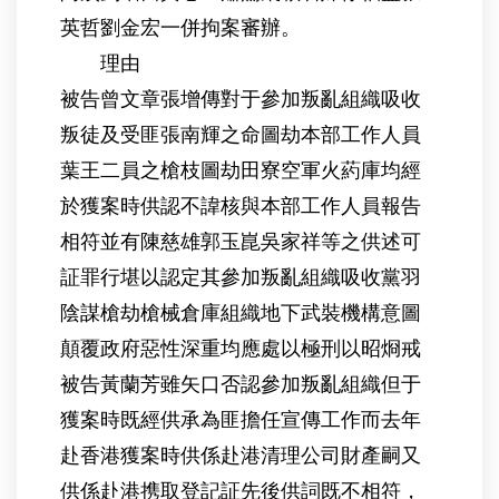
英哲劉金宏一併拘案審辦。
理由
被告曾文章張增傳對于參加叛亂組織吸收
叛徒及受匪張南輝之命圖劫本部工作人員
葉王二員之槍枝圖劫田寮空軍火葯庫均經
於獲案時供認不諱核與本部工作人員報告
相符並有陳慈雄郭玉崑吳家祥等之供述可
証罪行堪以認定其參加叛亂組織吸收黨羽
陰謀槍劫槍械倉庫組織地下武裝機構意圖
顛覆政府惡性深重均應處以極刑以昭烱戒
被告黃蘭芳雖矢口否認參加叛亂組織但于
獲案時既經供承為匪擔任宣傳工作而去年
赴香港獲案時供係赴港清理公司財產嗣又
供係赴港携取登記証先後供詞既不相符，