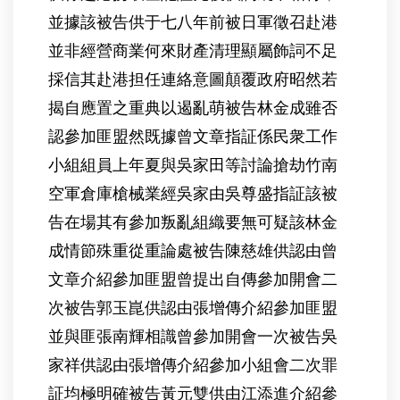
並據該被告供于七八年前被日軍徵召赴港
並非經營商業何來財產清理顯屬飾詞不足
採信其赴港担任連絡意圖顛覆政府昭然若
揭自應置之重典以遏亂萌被告林金成雖否
認參加匪盟然既據曾文章指証係民衆工作
小組組員上年夏與吳家田等討論搶劫竹南
空軍倉庫槍械業經吳家由吳尊盛指証該被
告在場其有參加叛亂組織要無可疑該林金
成情節殊重從重論處被告陳慈雄供認由曾
文章介紹參加匪盟曾提出自傳參加開會二
次被告郭玉崑供認由張增傳介紹參加匪盟
並與匪張南輝相識曾參加開會一次被告吳
家祥供認由張增傳介紹參加小組會二次罪
証均極明確被告黃元雙供由江添進介紹參