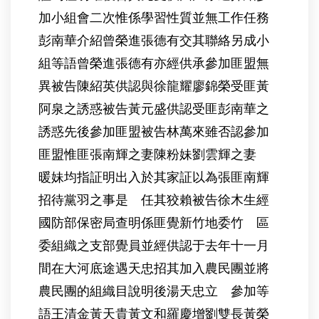
加小組會二次惟係學習性質並無工作任務
彭南華介紹曾榮進張德有交其聯絡另成小
組等語曾榮進張德有亦經供承參加匪盟無
異被告陳紹英供認與徐龍耀廖錦榮受匪黃
阿泉之誘惑被告黃元盛供認受匪彭南華之
誘惑先後參加匪盟被告林萬來雖否認參加
匪盟惟匪張南輝之妻陳粉妹劉雲輝之妻
暖妹均指証明出入於其家証以為張匪南輝
招待黨羽之事是 任其狡賴被告徐木生經
國防部保密局查明係匪覺新竹地委竹 區
委組織之支部覺員並經供認于去年十一月
間在大河底途遇天忠招其加入農民團並將
農民團的組織目說明後湯天忠立 參加等
語王清金黃天貴黃文和羅慶增劉雙長黃榮