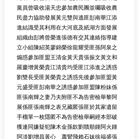
黨員曾吸收湯天忠參加農民團並囑吸收農
民盡力協助發展黃元雙與逃匪彭南華江添
進結識受其利用在大河底及紙湖方面發展
組織由彭將曾榮進張德有交其連絡指導建
立小組陳紹英廖錦榮徐龍耀受匪孫阿泉之
煽惑參加匪盟王清金黃天貴張振文黃文和
羅慶增黃榮貴江清貴均受匪江添進之誘惑
劉雙長受匪黃榮貴之誘惑先後參加匪盟黃
元盛受匪彭南華之誘惑參加匪盟陳粉妹係
匪張南輝之妻乃夫附匪不為告密檢舉黎阿
展係匪張南輝之表兄藏匿張匪於其家遺留
手榴單一枚隱匿不為告密檢舉嗣經本部破
獲連同嫌疑犯陳木金孫欽劉贛順鍾阿火鍾
阿淡劉增昌黃心 蕭鸞飛賴石妹徐福盛張