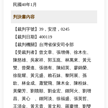
民國40年1月
判決書內容
【裁判字號】39，安澄，0245
【裁判日期】400119
【裁判機關】台灣省保安司令部
【受裁判者】曾文章、張增傳、徐木生、
陳慈雄、吳家祥、郭玉崑、林萬來、黃元
雙、曾榮進、張德有、陳紹英、廖錦榮、
徐龍耀、黃元盛、賴石妹、黎阿展、孫
欽、林金成、蕭鸞飛、陳木金、陳粉妹、
黃蘭芳、劉贛順、劉金宏、鍾阿火、劉增
昌、黃心 、鍾阿淡、徐福盛、張英哲、
王清金、黃天貴、黃文和、羅慶增、劉雙