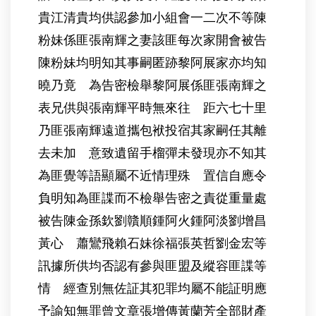
貴江清貴均供認參加小組會一二次不等陳
粉妹係匪張南輝之妻該匪每次家開會被告
陳粉妹均明知其事嗣匿跡黎阿展家亦均知
曉乃竟 為告密檢舉黎阿展係匪張南輝之
表兄供與張南輝平時無來往 距六七十里
乃匪張南輝遠道攜包袱投宿其家嗣任其離
去未加 意致遺留手榴彈未發現亦不知其
為匪覺等語顯屬不近情理殊 置信自應令
負明知為匪諜而不檢舉告密之責從重量處
被告陳金孫欽劉贛順鍾阿火鍾阿淡劉增昌
黃心 蕭鸞飛賴石妹徐福張英哲劉金宏等
訊據所供均否認有參與匪盟及縱容匪諜等
情 經查別無佐証其犯罪均屬不能証明應
予諭知無罪曾文章張增傳黃蘭芳全部財產