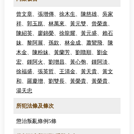
曾文章
、
張增傳
、
徐木生
、
陳慈雄
、
吳家
祥
、
郭玉崑
、
林萬來
、
黃元雙
、
曾榮進
、
陳紹英
、
廖錦榮
、
徐龍耀
、
黃元盛
、
賴石
妹
、
黎阿展
、
孫欽
、
林金成
、
蕭鸞飛
、
陳
木金
、
陳粉妹
、
黃蘭芳
、
劉贛順
、
劉金
宏
、
鍾阿火
、
劉增昌
、
黃心匏
、
鍾阿淡
、
徐福盛
、
張英哲
、
王清金
、
黃天貴
、
黃文
和
、
羅慶增
、
劉雙長
、
黃榮貴
、
黃榮貴
、
湯天忠
所犯法條及條次
懲治叛亂條例5條