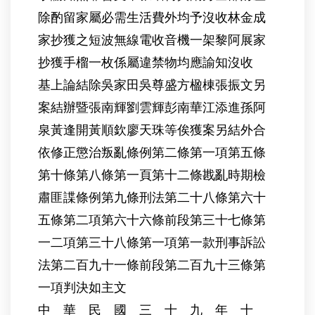
除酌留家屬必需生活費外均予沒收林金成
家抄獲之短波無線電收音機一架黎阿展家
抄獲手榴一枚係屬違禁物均應諭知沒收
基上論結除吳家田吳尊盛方楹棟張振文另
案結辦暨張南輝劉雲輝彭南華江添進孫阿
泉黃逢開黃順欽廖天珠等俟獲案另結外合
依修正懲治叛亂條例第二條第一項第五條
第十條第八條第一頁第十二條戡亂時期檢
肅匪諜條例第九條刑法第二十八條第六十
五條第二項第六十六條前段第三十七條第
一二項第三十八條第一項第一款刑事訴訟
法第二百九十一條前段第二百九十三條第
一項判決如主文
中 華 民 國 三 十 九 年 十