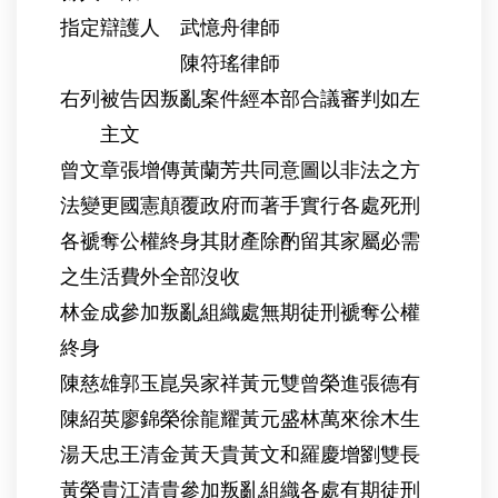
指定辯護人 武憶舟律師
陳符瑤律師
右列被告因叛亂案件經本部合議審判如左
主文
曾文章張增傳黃蘭芳共同意圖以非法之方
法變更國憲顛覆政府而著手實行各處死刑
各褫奪公權終身其財產除酌留其家屬必需
之生活費外全部沒收
林金成參加叛亂組織處無期徒刑褫奪公權
終身
陳慈雄郭玉崑吳家祥黃元雙曾榮進張德有
陳紹英廖錦榮徐龍耀黃元盛林萬來徐木生
湯天忠王清金黃天貴黃文和羅慶增劉雙長
黃榮貴江清貴參加叛亂組織各處有期徒刑