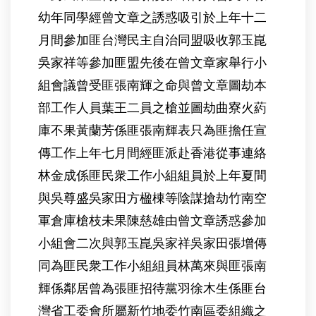
幼年同學經曾文章之誘惑吸引於上年十二
月間參加匪台灣民主自治同盟吸收郭玉崑
吳家祥等參加匪盟先後在曾文章家舉行小
組會議曾受匪張南輝之命與曾文章圖劫本
部工作人員葉王二員之槍並圖劫曲寮火葯
庫不果黃蘭芳係匪張南輝表只為匪擔任宣
傳工作上年七月間經匪派赴香港從事連絡
林金成係匪民衆工作小組組員於上年夏間
與吳尊盛吳家田方楹棟等陰謀搶劫竹南空
軍倉庫槍枝未果陳慈雄由曾文章誘惑參加
小組會二次與郭玉崑吳家祥吳家田張增傳
同為匪民衆工作小組組員林萬來與匪張南
輝係鄰居曾為張匪招待黨羽徐木生係匪台
灣省工委會所屬新竹地委竹南區委組織之