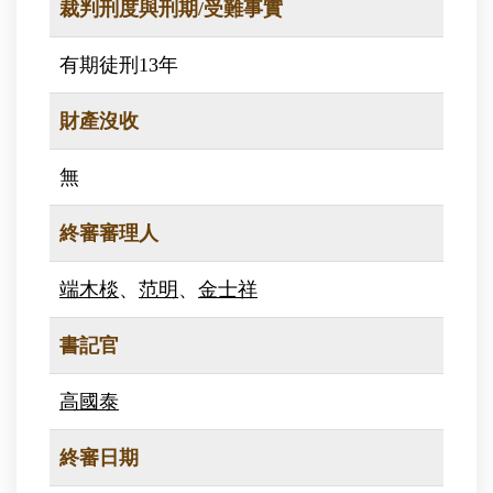
裁判刑度與刑期/受難事實
有期徒刑13年
財產沒收
無
終審審理人
端木棪
、
范明
、
金士祥
書記官
高國泰
終審日期