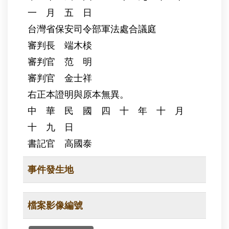
一 月 五 日
台灣省保安司令部軍法處合議庭
審判長 端木棪
審判官 范 明
審判官 金士祥
右正本證明與原本無異。
中 華 民 國 四 十 年 十 月
十 九 日
書記官 高國泰
事件發生地
檔案影像編號