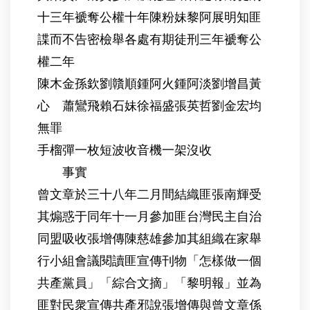
十三年褫奪公權十年陳粉妹黎阿展明知匪
諜而不告密檢舉各處有期徒刑三年褫奪公
權二年
陳木金孫欽劉贛順鍾阿火鍾阿淡劉增昌黃
心 蕭鸞飛賴石妹徐福盛張英哲劉金宏均
無罪
手榴彈一枚短波收音機一架沒收
事實
曾文章於三十八年二月間結織匪張南輝受
其煽惑于同年十一月參加匪台灣民主自治
同盟吸收張增傳陳慈雄參加其組織在家舉
行小組會議閱讀匪宣傳刊物「怎樣做一個
共產黨員」「綜合文摘」「黎明報」並為
匪對民衆宣傳共產邪說張增傳與曾文章係