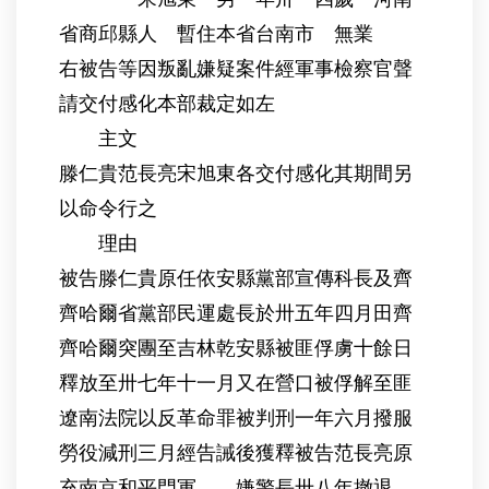
省商邱縣人 暫住本省台南市 無業
右被告等因叛亂嫌疑案件經軍事檢察官聲
請交付感化本部裁定如左
主文
滕仁貴范長亮宋旭東各交付感化其期間另
以命令行之
理由
被告滕仁貴原任依安縣黨部宣傳科長及齊
齊哈爾省黨部民運處長於卅五年四月田齊
齊哈爾突團至吉林乾安縣被匪俘虜十餘日
釋放至卅七年十一月又在營口被俘解至匪
遼南法院以反革命罪被判刑一年六月撥服
勞役減刑三月經告誡後獲釋被告范長亮原
充南京和平門軍 嫌警長卅八年撤退