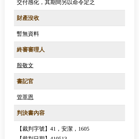
交付感化，其期間另以命令定之
財產沒收
暫無資料
終審審理人
殷敬文
書記官
管萃恩
判決書內容
【裁判字號】41，安潔，1605
【裁判日期】410513