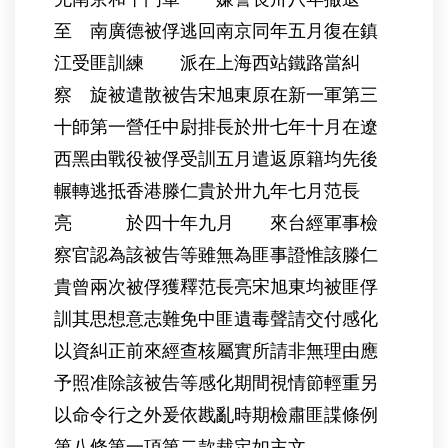
至 南廣德被俘逃回南京同年五月復在鎮
江受匪訓練 派在上海西站鐵路當糾
察 旋被遣散被告宋旭東原在新一軍第三
十師第一營任中尉排長於卅七年十月在遼
西黑由戰役被俘受訓五月遣返原籍均先後
輾轉逃抵香港滕仁貴於卅九年七月范長
亮 於四十年九月 來台經軍事檢
察官認為該被告等雖無為匪事證惟該滕仁
貴曾兩次被俘獲釋范長亮宋旭東均被匪俘
訓其思想意志難免中匪遺毒聲請交付感化
以資糾正前來經查核屬實所請非無理由應
予照准除該被告等感化期間視情節輕重另
以命令行之外爰依戡亂時期檢肅匪諜條例
第八條第一項第二款裁定如主文