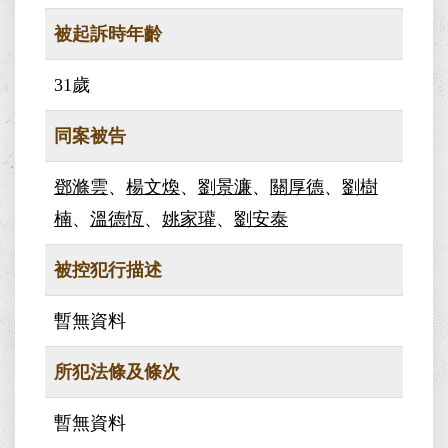
被起訴時年齡
31歲
同案被告
鄧滌雲
、
楊文煥
、
劉景濂
、
關厚德
、
劉樹
楠
、
溫德恆
、
姚家瓘
、
劉安泰
被控犯行描述
暫無資料
所犯法條及條次
暫無資料