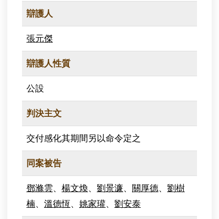
辯護人
張元傑
辯護人性質
公設
判決主文
交付感化其期間另以命令定之
同案被告
鄧滌雲
、
楊文煥
、
劉景濂
、
關厚德
、
劉樹
楠
、
溫德恆
、
姚家瓘
、
劉安泰