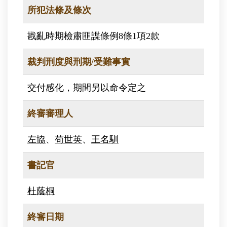
所犯法條及條次
戡亂時期檢肅匪諜條例8條1項2款
裁判刑度與刑期/受難事實
交付感化，期間另以命令定之
終審審理人
左協
、
苟世英
、
王名馴
書記官
杜蔭桐
終審日期