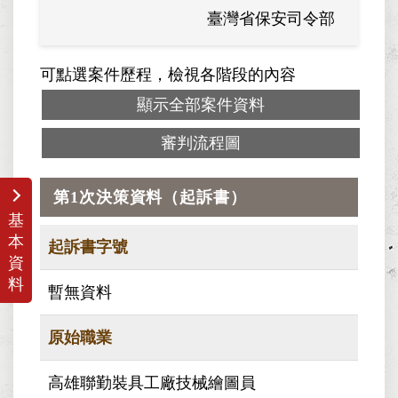
臺灣省保安司令部
臺灣省
可點選案件歷程，檢視各階段的內容
顯示全部案件資料
審判流程圖
第1次決策資料（起訴書）
基
本
起訴書字號
資
料
暫無資料
原始職業
高雄聯勤裝具工廠技械繪圖員