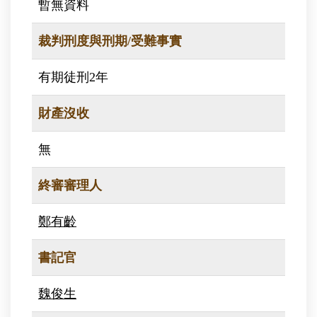
暫無資料
裁判刑度與刑期/受難事實
有期徒刑2年
財產沒收
無
終審審理人
鄭有齡
書記官
魏俊生