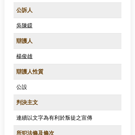
公訴人
吳陳鐶
辯護人
楊俊雄
辯護人性質
公設
判決主文
連續以文字為有利於叛徒之宣傳
所犯法條及條次