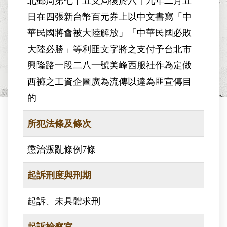
北郵局第七十五支局復於六十九年二月五
日在四張新台幣百元券上以中文書寫「中
華民國將會被大陸解放」「中華民國必敗
大陸必勝」等利匪文字將之支付予台北市
興隆路一段二八一號美峰西服社作為定做
西褲之工資企圖廣為流傳以達為匪宣傳目
的
所犯法條及條次
懲治叛亂條例7條
起訴刑度與刑期
起訴、未具體求刑