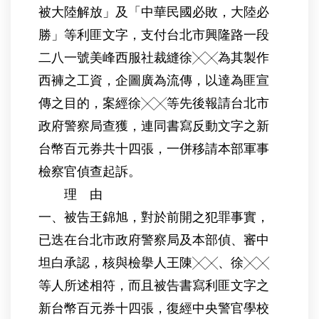
被大陸解放」及「中華民國必敗，大陸必
勝」等利匪文字，支付台北市興隆路一段
二八一號美峰西服社裁縫徐╳╳為其製作
西褲之工資，企圖廣為流傳，以達為匪宣
傳之目的，案經徐╳╳等先後報請台北市
政府警察局查獲，連同書寫反動文字之新
台幣百元券共十四張，一併移請本部軍事
檢察官偵查起訴。
理 由
一、被告王錦旭，對於前開之犯罪事實，
已迭在台北市政府警察局及本部偵、審中
坦白承認，核與檢擧人王陳╳╳、徐╳╳
等人所述相符，而且被告書寫利匪文字之
新台幣百元券十四張，復經中央警官學校