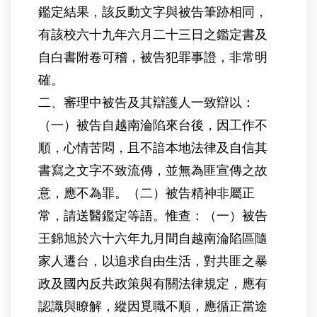
鑑定結果，該反動文字與被告筆跡相同，
有該校六十九年六月二十三日之鑑定書及
自白書附卷可稽，被告犯罪事證，非常明
確。
二、審理中被告及其辯護人一致辯以：
（一）被告自越南淪陷來台後，因工作不
順，心情苦悶，且不諳本地法律及自信其
書寫之文字不致流傳，並無為匪宣傳之故
意，應不為罪。（二）被告精神非屬正
常，請送醫鑑定等語。惟查：（一）被告
王錦旭於六十六年九月間自越南淪陷區隨
家人遷台，以追求自由生活，對共匪之暴
政及國內反共政策與有關法律規定，應有
認識與瞭解，縱因覓職不順，應循正當途