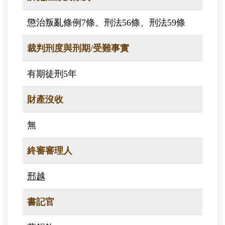
懲治叛亂條例7條、刑法56條、刑法59條
裁判刑度與刑期/受難事實
有期徒刑5年
財產沒收
無
終審審理人
邢越
書記官