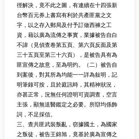
徑解決，竟不此之圖，有連續在十四張新
台幣百元券上書寫有利於共產匪黨之文
字，以之存入郵局及付予訂做西褲之工
資，藉以廣為流傳之事實，業據被告自白
不諱（見偵查卷第五頁、第六頁反面及第
三十五頁至第三十六頁），是被告具有為
匪宣傳之故意，至為明灼。（二）被告自
到案後，對其所為均能一一詳為敍明，記
明筆錄可按，且於庭訊時，其精神狀況，
亦甚正常，況無任何證明可資調查，空言
主張，顯無送醫鑑定之必要。所辯均係飾
詞，不足採信。
三、查共匪武裝叛亂，窃據國土，為國家
之叛徒，被告王錦旭，竟基於廣為宣傳之