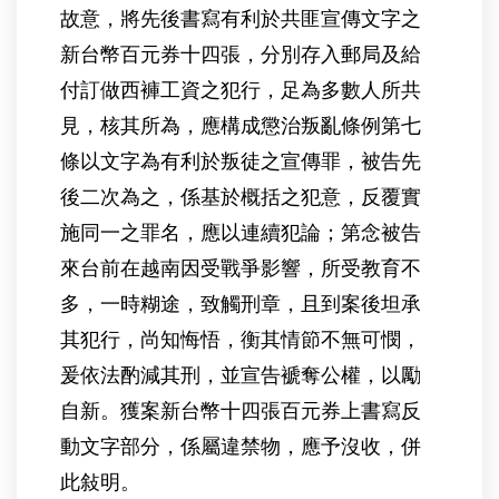
故意，將先後書寫有利於共匪宣傳文字之
新台幣百元券十四張，分別存入郵局及給
付訂做西褲工資之犯行，足為多數人所共
見，核其所為，應構成懲治叛亂條例第七
條以文字為有利於叛徒之宣傳罪，被告先
後二次為之，係基於概括之犯意，反覆實
施同一之罪名，應以連續犯論；第念被告
來台前在越南因受戰爭影響，所受教育不
多，一時糊途，致觸刑章，且到案後坦承
其犯行，尚知悔悟，衡其情節不無可憫，
爰依法酌減其刑，並宣告褫奪公權，以勵
自新。獲案新台幣十四張百元券上書寫反
動文字部分，係屬違禁物，應予沒收，併
此敍明。