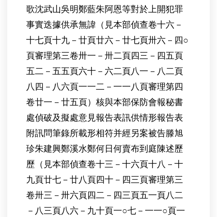
歌沈武山吳明鄭藍朱阿恩等對於上開犯罪
事實迭據供承無諱（見本部偵查卷十六－
十七頁十九－廿頁廿六－廿七頁卅六－四○
頁審理第三卷卅一－卅二頁四三－四五頁
五二－五五頁六十－六二頁八一－八二頁
八四－八六頁一一二－一一八頁審理第四
卷廿一－廿五頁）核與本部保防會報秘書
處偵破及擬處意見報告表訊供情形報告表
附訊問筆錄所載形相符并經另案被告滕旭
珍朱建興鄭溪水鄭何日何賣布到庭陳述歷
歷（見本部偵查卷十三－十六頁十八－十
九頁廿七－廿八頁四十－四三頁審理第三
卷卅三－卅六頁四二－四三頁五一頁八二
－八三頁八六－九十頁一○七－一一○頁一