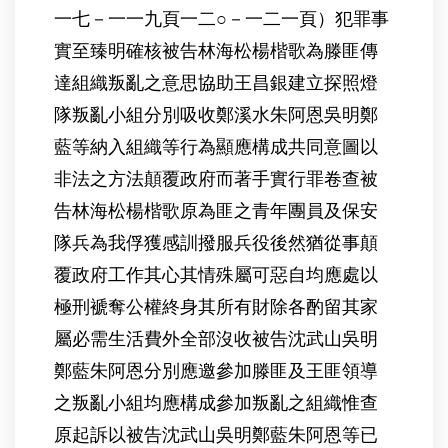
一七－一一九頁一二○－一二一頁）犯罪事
實至臻明確核被告林海松楊楷歌為滕匪傳
達組織叛亂之意思協助王昌銀建立探照燈
隊叛亂小組分別吸收鄭溪水朱阿恩吳明鄭
藍等納入組織等行為顯應構成共同意圖以
非法之方法顛覆政府而著手實行罪卷查被
告林海松楊楷歌原為匪之青年團員及保安
隊兵為我俘獲感訓撥服兵役後然猶從事顛
覆政府工作其心其情殊屬可惡自均應處以
極刑褫奪公權終身其所有財除各酌留其家
屬必需生活費外全部沒收被告沈武山吳明
鄭藍朱阿恩分別應邀參加滕匪及王匪領導
之叛亂小組均應構成參加叛亂之組織惟查
原起訴以被告沈武山吳明鄭藍朱阿恩等已