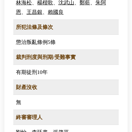
林海松
、
楊楷歌
、
沈武山
、
鄭藍
、
朱阿
恩
、
王昌銀
、
賴國良
所犯法條及條次
懲治叛亂條例5條
裁判刑度與刑期/受難事實
有期徒刑10年
財產沒收
無
終審審理人