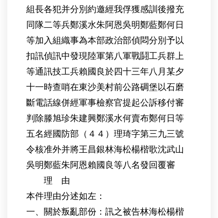
組長各犯并分別約邀經我俘獲感訓後撥充
同隊二等兵鄭溪水朱阿恩吳明鄭藍鄭何日
等加入組織事為本部政治部偵悶分別予以
扣訊偵訊中發現陸軍第八軍戰鬪工兵群上
等通訊技工兵賴國良於四十三年八月某夕
十一時查哨在東沙美村前公路碉堡以石磨
斷電話線併經軍事檢察官提起公訴移付審
判除滕旭珍朱建興鄭溪水何賣布鄭何日等
五名經國防部（４４）理琦字第三九三號
令核准外并將王昌銀林海松楊楷歌沈武山
吳明鄭藍朱阿恩賴國良等八名發回覆審
理 由
本件理由分述如左：
一、關於叛亂部份：訊之被告林海松楊楷