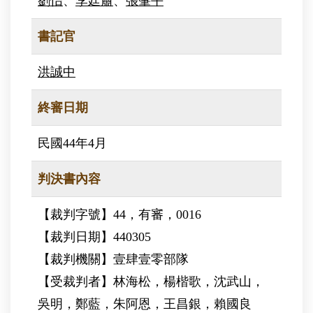
劉怡
、
李廷肅
、
張肇平
書記官
洪誠中
終審日期
民國44年4月
判決書內容
【裁判字號】44，有審，0016
【裁判日期】440305
【裁判機關】壹肆壹零部隊
【受裁判者】林海松，楊楷歌，沈武山，
吳明，鄭藍，朱阿恩，王昌銀，賴國良