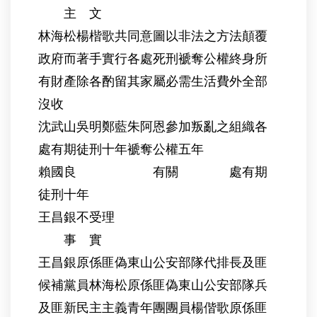
主 文
林海松楊楷歌共同意圖以非法之方法顛覆
政府而著手實行各處死刑褫奪公權終身所
有財產除各酌留其家屬必需生活費外全部
沒收
沈武山吳明鄭藍朱阿恩參加叛亂之組織各
處有期徒刑十年褫奪公權五年
賴國良 有關 處有期
徒刑十年
王昌銀不受理
事 實
王昌銀原係匪偽東山公安部隊代排長及匪
候補黨員林海松原係匪偽東山公安部隊兵
及匪新民主主義青年團團員楊偕歌原係匪