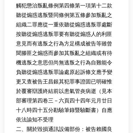
觸犯懲治叛亂條例第四條第一項第十二款
聽從煽惑逃叛暨同條例第五條參加叛亂之
組織二罪應從一重依聽從煽惑逃叛罪處斷
按聽從煽惑逃叛罪要有聽從煽惑人的利匪
意見而有逃叛之行為方足構成被告等雖曾
聞滕匪之煽惑而參加其叛亂之組織或有待
機逃叛之意思但尚無逃叛之行為自難能令
負聽從煽惑逃叛罪論處原起訴條文應予變
更又查被告王昌銀其犯罪事證固已明確惟
於覆審辯護終結前以患氣管炎病逝（見本
部審理第四卷三－六頁四十四年元月廿日
十八時四十五分勘驗筆錄暨驗斷書）自應
依法諭知不受理
二、關於毀損通訊設備部份：被告賴國良