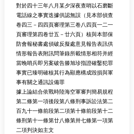
對於四十三年八月某夕深夜查哨以石磨斷
電話線之事實迭據供認無誤（見本部偵查
卷四三－四四頁審理第三卷八四頁一二一
頁審理第四卷廿五－廿六頁）核與本部保
防會報秘書處偵破反擬處意見報告表訊供
情形報告表附訊問筆錄所載情形相符并經
當晚哨兵即另案破告滕旭珍指證確鑿犯罪
事實已臻明確核其行為顯應構成毀損與軍
事有關之通訊設備罪
據上論結合依戰時陸海空軍審判簡易規程
第二條第一項後段第八條刑事訴訟法第二
百九十一條前段第二項第十條前段第十二
條刑第十一條第廿八條第卅七條第一項第
二項判決如主文