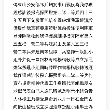
偽東山公安部隊兵均於東山戰役為我俘獲
經感訓後撥充探照燈第二隊二等兵四十三
年五月下旬滕匪旭珍企圖破壞我軍通訊設
備爆炸我軍彈藥庫策動陣前投降便利匪軍
登陸除吸收經我俘獲感訓後撥充陸軍第六
五五榴 營二等兵沈武山及第六五三榴
營二等兵朱建興等組織 兵指揮部叛亂小
組外并促王昌銀林海松楊楷歌等成立探照
燈隊叛亂小組同時滕匪作書楊楷歌轉送經
我俘獲感訓後撥充探照燈第二隊二等兵何
賣布規定精神代表工作身體代表組織朋友
老鄉代表自已人通訊暗號及明示小組負責
人林楊王乃接受滕命於八月一日在金門古
崗後山秘密成立探照燈隊叛亂小組舉王為