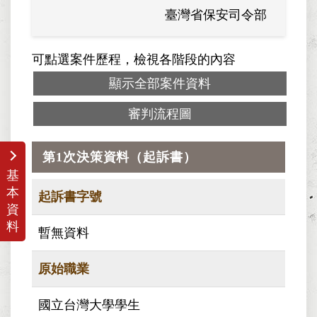
臺灣省保安司令部
臺灣省
可點選案件歷程，檢視各階段的內容
顯示全部案件資料
審判流程圖
第1次決策資料（起訴書）
基
本
起訴書字號
資
料
暫無資料
原始職業
國立台灣大學學生