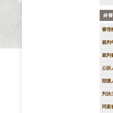
終審
審理
裁判
裁判
公訴
辯護
判決
同案