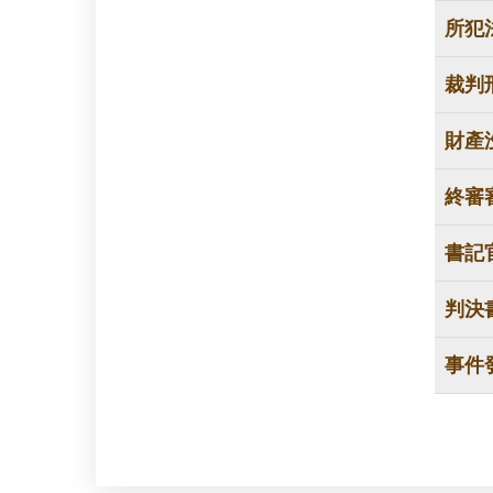
所犯
裁判
財產
終審
書記
判決
事件