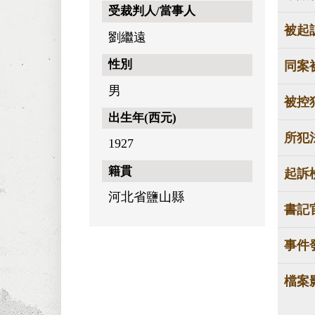
受裁判人/當事人
被起
劉繼遠
性別
同案
男
被控
出生年(西元)
所犯
1927
籍貫
起訴
河北省鹽山縣
書記
事件
檔案