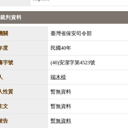
裁判資料
機關
臺灣省保安司令部
年度
民國40年
書字號
(40)安潔字第4523號
人
端木棪
人性質
暫無資料
主文
暫無資料
被告
暫無資料