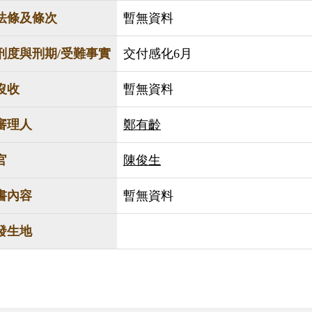
法條及條次
暫無資料
刑度與刑期/受難事實
交付感化6月
沒收
暫無資料
審理人
鄭有齡
官
陳俊生
書內容
暫無資料
發生地