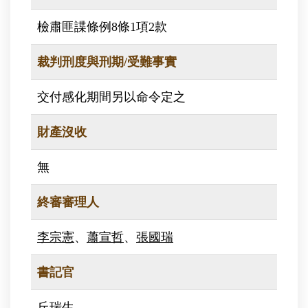
檢肅匪諜條例8條1項2款
裁判刑度與刑期/受難事實
交付感化期間另以命令定之
財產沒收
無
終審審理人
李宗憲
、
蕭宣哲
、
張國瑞
書記官
丘瑞生