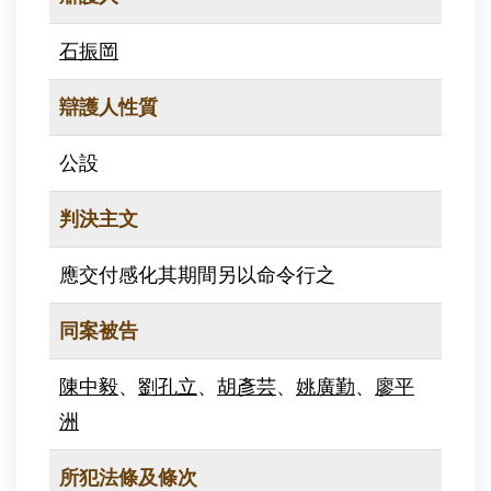
石振岡
辯護人性質
公設
判決主文
應交付感化其期間另以命令行之
同案被告
陳中毅
、
劉孔立
、
胡彥芸
、
姚廣勤
、
廖平
洲
所犯法條及條次