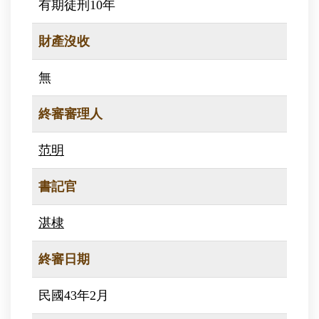
有期徒刑10年
財產沒收
無
終審審理人
范明
書記官
湛棣
終審日期
民國43年2月