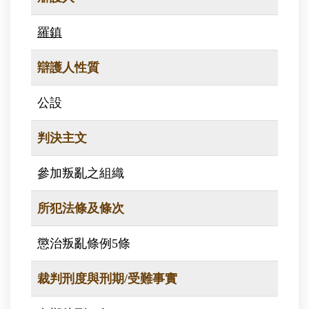
羅鎮
辯護人性質
公設
判決主文
參加叛亂之組織
所犯法條及條次
懲治叛亂條例5條
裁判刑度與刑期/受難事實