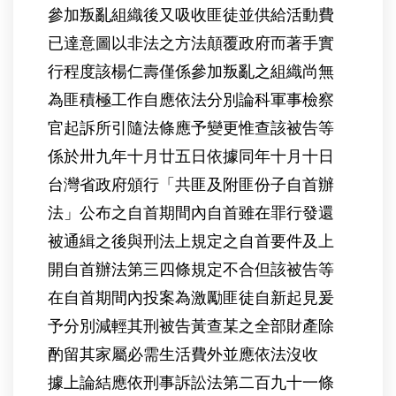
參加叛亂組織後又吸收匪徒並供給活動費
已達意圖以非法之方法顛覆政府而著手實
行程度該楊仁壽僅係參加叛亂之組織尚無
為匪積極工作自應依法分別論科軍事檢察
官起訴所引隨法條應予變更惟查該被告等
係於卅九年十月廿五日依據同年十月十日
台灣省政府頒行「共匪及附匪份子自首辦
法」公布之自首期間內自首雖在罪行發還
被通緝之後與刑法上規定之自首要件及上
開自首辦法第三四條規定不合但該被告等
在自首期間內投案為激勵匪徒自新起見爰
予分別減輕其刑被告黃查某之全部財產除
酌留其家屬必需生活費外並應依法沒收
據上論結應依刑事訴訟法第二百九十一條