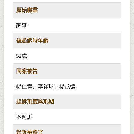
原始職業
家事
被起訴時年齡
52歲
同案被告
楊仁壽
、
李祥球
、
楊成德
起訴刑度與刑期
不起訴
起訴檢察官