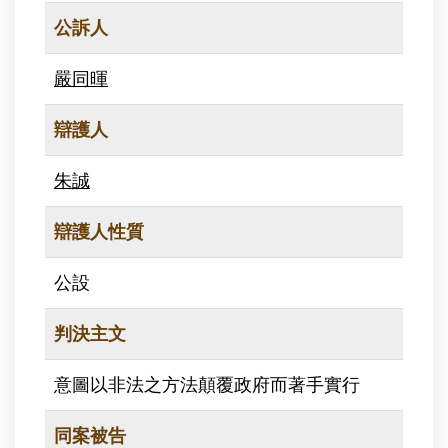
公訴人
嚴同暉
辯護人
朱誠
辯護人性質
公設
判決主文
意圖以非法之方法顛覆政府而著手實行
同案被告