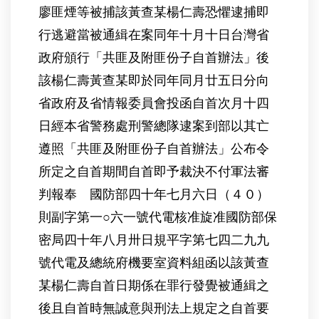
廖匪煙等被捕該黃查某楊仁壽恐懼逮捕即
行逃避當被通緝在案同年十月十日台灣省
政府頒行「共匪及附匪份子自首辦法」後
該楊仁壽黃查某即於同年同月廿五日分向
省政府及省情報委員會投函自首次月十四
日經本省警務處刑警總隊逮案到部以其亡
遵照「共匪及附匪份子自首辦法」公布令
所定之自首期間自首即予裁決不付軍法審
判報奉 國防部四十年七月六日（４０）
則副字第一○六一號代電核准旋准國防部保
密局四十年八月卅日規平字第七四二九九
號代電及總統府機要室資料組函以該黃查
某楊仁壽自首日期係在罪行發覺被通緝之
後且自首時無誠意與刑法上規定之自首要