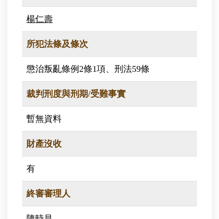
楊仁壽
所犯法條及條次
懲治叛亂條例2條1項、刑法59條
裁判刑度與刑期/受難事實
暫無資料
財產沒收
有
終審審理人
陳時昌