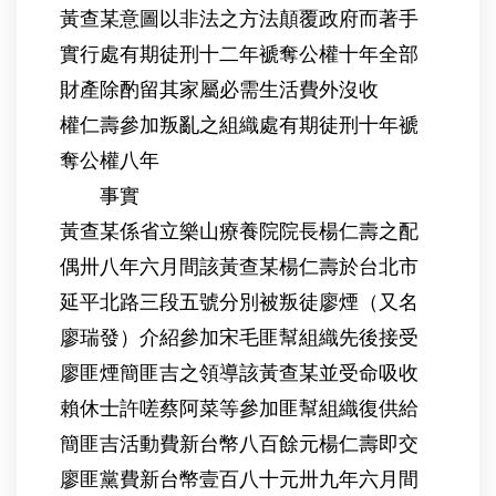
黃查某意圖以非法之方法顛覆政府而著手
實行處有期徒刑十二年褫奪公權十年全部
財產除酌留其家屬必需生活費外沒收
權仁壽參加叛亂之組織處有期徒刑十年褫
奪公權八年
事實
黃查某係省立樂山療養院院長楊仁壽之配
偶卅八年六月間該黃查某楊仁壽於台北市
延平北路三段五號分別被叛徒廖煙（又名
廖瑞發）介紹參加宋毛匪幫組織先後接受
廖匪煙簡匪吉之領導該黃查某並受命吸收
賴休士許嗟蔡阿菜等參加匪幫組織復供給
簡匪吉活動費新台幣八百餘元楊仁壽即交
廖匪黨費新台幣壹百八十元卅九年六月間