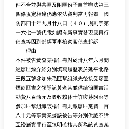
件不合並與共匪及附匪份子自首辦法第三
四條規定相違仍應依法審判當再報奉 國
防部四十年九月廿八日（４０）則副字第
一六七一號代電如認有新事實發現應再行
偵查等因到部經軍事檢察官偵查起訴
理由
本件被告黃查某楊仁壽對於卅八年六月間
經廖匪煙介紹分別填寫履歷表於延平北路
三段五號參加朱毛匪幫組織先後接受廖匪
煙簡匪吉之領導該黃查某並供給簡匪吉活
動費八百餘元及吸收賴休士許嗟蔡阿菜等
參加匪幫組織該楊仁壽則繳廖匪黨費一百
八十元等事實業據該被告等分別供認不諱
互證屬實罪行至臻明確核其所為該黃查某