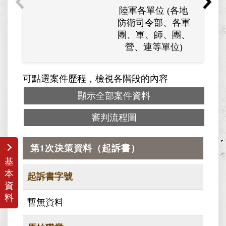
陸軍各單位 (各地
陸軍各
防衛司令部、各軍
防衛司
團、軍、師、團、
團、軍
營、連等單位)
營、
可點選案件歷程，檢視各階段的內容
顯示全部案件資料
審判流程圖
第1次決策資料（起訴書）
基
本
起訴書字號
資
料
暫無資料