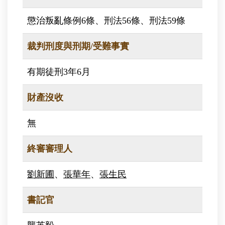
懲治叛亂條例6條、刑法56條、刑法59條
裁判刑度與刑期/受難事實
有期徒刑3年6月
財產沒收
無
終審審理人
劉新圃
、
張華年
、
張生民
書記官