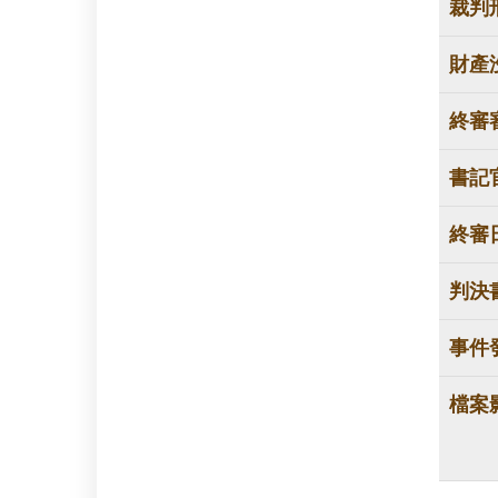
裁判
財產
終審
書記
終審
判決
事件
檔案