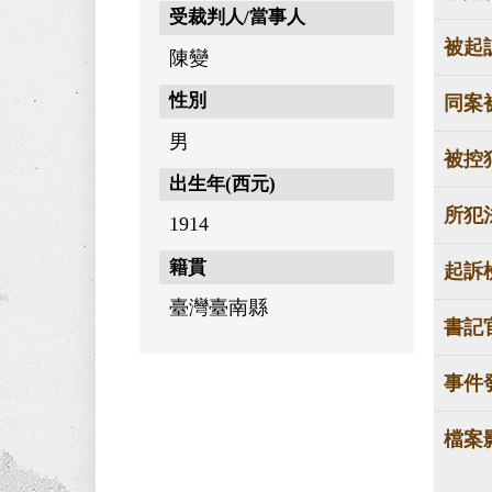
受裁判人/當事人
被起
陳變
性別
同案
男
被控
出生年(西元)
所犯
1914
籍貫
起訴
臺灣臺南縣
書記
事件
檔案