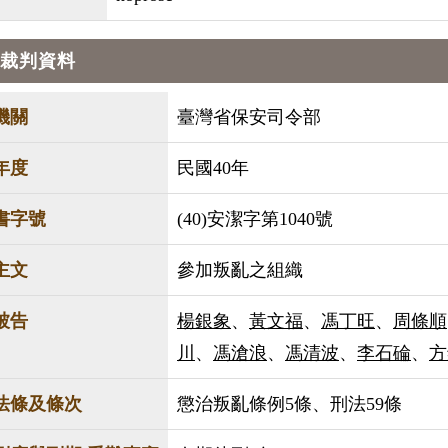
裁判資料
機關
臺灣省保安司令部
年度
民國40年
書字號
(40)安潔字第1040號
主文
參加叛亂之組織
被告
楊銀象
、
黃文福
、
馮丁旺
、
周條順
川
、
馮滄浪
、
馮清波
、
李石碖
、
方
法條及條次
懲治叛亂條例5條、刑法59條