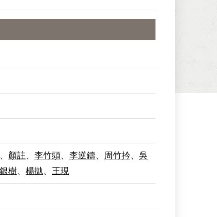
、
顏註
、
李竹頭
、
李逆鑄
、
周竹扲
、
吳
銀樹
、
楊拋
、
王現