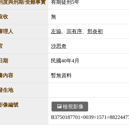
刑度與刑期/受難事實
有期徒刑5年
沒收
無
審理人
左協
、
宗有序
、
邢炎初
官
沙思奇
日期
民國40年4月
書內容
暫無資料
發生地
影像編號
檢視影像
B3750187701=0039=1571=88224477