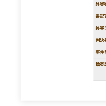
終審
書記
終審
判決
事件
檔案