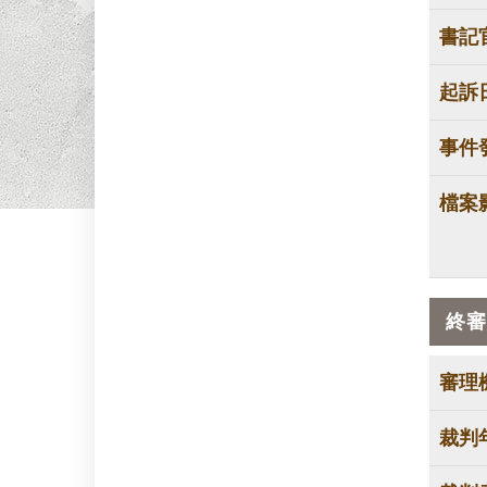
書記
起訴
事件
檔案
終審
審理
裁判