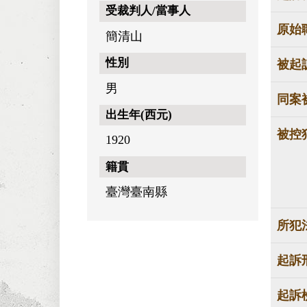
受裁判人/當事人
原始
簡清山
性別
被起
男
同案
出生年(西元)
被控
1920
籍貫
臺灣臺南縣
所犯
起訴
起訴