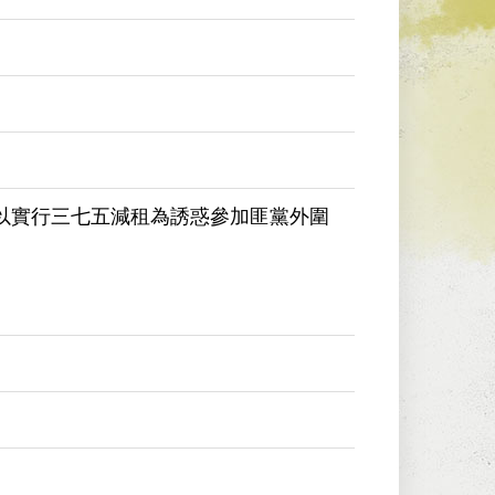
以實行三七五減租為誘惑參加匪黨外圍