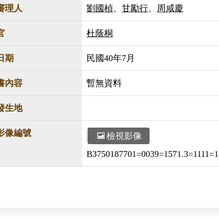
審理人
劉國楨
、
甘勵行
、
周咸慶
官
杜蔭桐
日期
民國40年7月
書內容
暫無資料
發生地
影像編號
檢視影像
B3750187701=0039=1571.3=1111=1