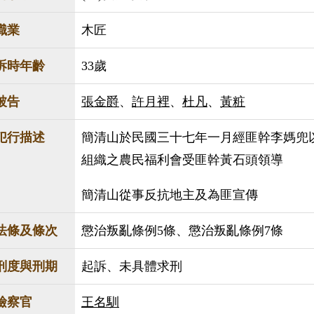
職業
木匠
訴時年齡
33歲
被告
張金爵
、
許月裡
、
杜凡
、
黃粧
犯行描述
簡清山於民國三十七年一月經匪幹李媽兜
組織之農民福利會受匪幹黃石頭領導
簡清山從事反抗地主及為匪宣傳
法條及條次
懲治叛亂條例5條、懲治叛亂條例7條
刑度與刑期
起訴、未具體求刑
檢察官
王名馴