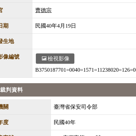
官
曹德宗
日期
民國40年4月19日
發生地
影像編號
檢視影像
B3750187701=0040=1571=11238020=126=0
裁判資料
機關
臺灣省保安司令部
年度
民國40年