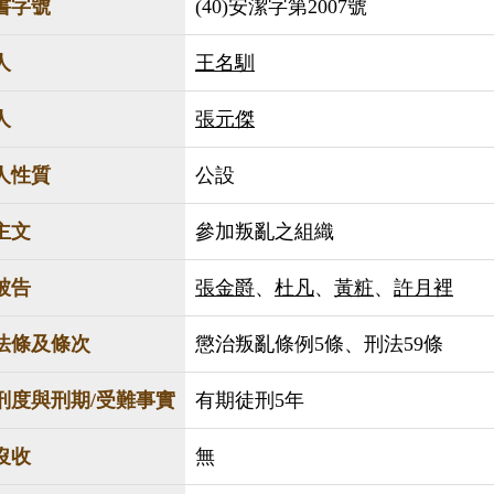
書字號
(40)安潔字第2007號
人
王名馴
人
張元傑
人性質
公設
主文
參加叛亂之組織
被告
張金爵
、
杜凡
、
黃粧
、
許月裡
法條及條次
懲治叛亂條例5條、刑法59條
刑度與刑期/受難事實
有期徒刑5年
沒收
無