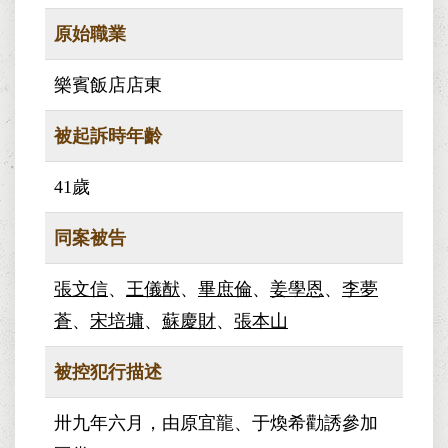
原始職業
樂賓飯店店東
被起訴時年齡
41歲
同案被告
張文信
、
王儀猷
、
畢庶倫
、
姜學恩
、
李夢
蒼
、
宋培墉
、
蘇慶財
、
張本山
被控犯行描述
卅九年六月，由原宜龍、于煥希勸誘參加