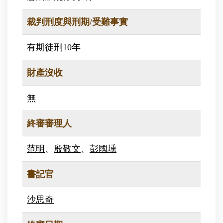
裁判刑度與刑期/受難事實
有期徒刑10年
財產沒收
無
終審審理人
范明
、
殷敬文
、
彭國壎
書記官
沙思奇