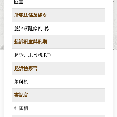
匪黨
所犯法條及條次
懲治叛亂條例5條
起訴刑度與刑期
起訴、未具體求刑
起訴檢察官
蕭與規
書記官
杜蔭桐