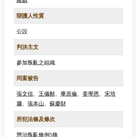
羅鎮
辯護人性質
公設
判決主文
參加叛亂之組織
同案被告
張文信
、
王儀猷
、
畢庶倫
、
姜學恩
、
宋培
墉
、
張本山
、
蘇慶財
所犯法條及條次
懲治叛亂條例5條