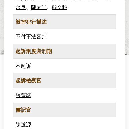
永長
、
陳太平
、
顏文科
被控犯行描述
不付軍法審判
起訴刑度與刑期
不起訴
起訴檢察官
張齊斌
書記官
陳道源