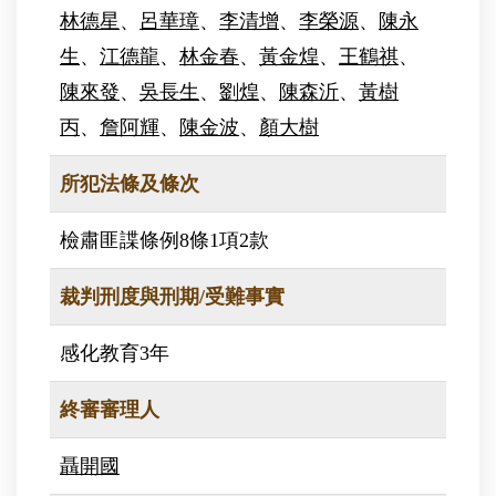
林德星
、
呂華璋
、
李清增
、
李榮源
、
陳永
生
、
江德龍
、
林金春
、
黃金煌
、
王鶴祺
、
陳來發
、
吳長生
、
劉煌
、
陳森沂
、
黃樹
丙
、
詹阿輝
、
陳金波
、
顏大樹
所犯法條及條次
檢肅匪諜條例8條1項2款
裁判刑度與刑期/受難事實
感化教育3年
終審審理人
聶開國