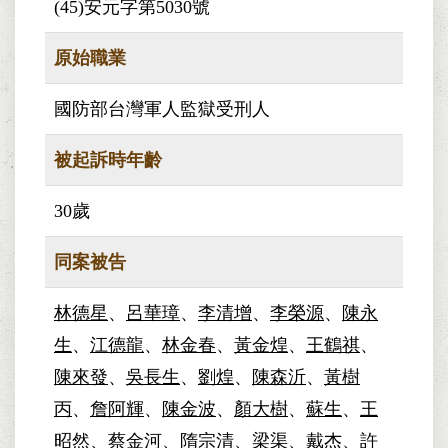
(45)安元字第5030號
原始職業
國防部台灣軍人監獄受刑人
被起訴時年齡
30歲
同案被告
林德星
、
呂華璋
、
李清增
、
李榮源
、
陳永
生
、
江德龍
、
林金春
、
黃金煌
、
王鶴祺
、
陳來發
、
吳長生
、
劉煌
、
陳森沂
、
黃樹
丙
、
詹阿輝
、
陳金波
、
顏大樹
、
蘇生
、
王
昭然
、
蔡金河
、
隋宗清
、
梁渠
、
戴杰
、
許