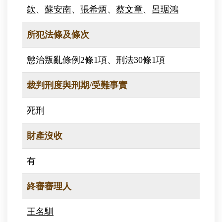
欽
、
蘇安南
、
張希炳
、
蔡文章
、
呂琚鴻
所犯法條及條次
懲治叛亂條例2條1項、刑法30條1項
裁判刑度與刑期/受難事實
死刑
財產沒收
有
終審審理人
王名馴