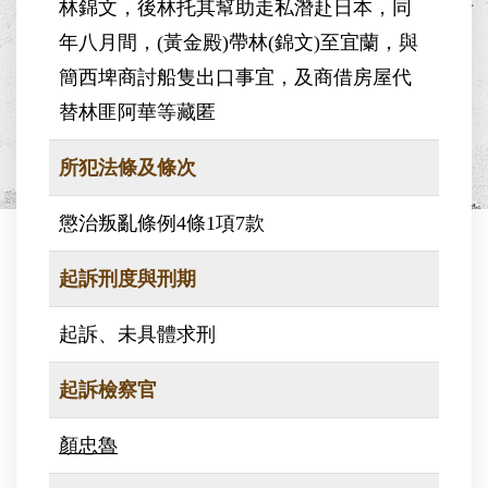
林錦文，後林托其幫助走私潛赴日本，同
年八月間，(黃金殿)帶林(錦文)至宜蘭，與
簡西埤商討船隻出口事宜，及商借房屋代
替林匪阿華等藏匿
所犯法條及條次
懲治叛亂條例4條1項7款
起訴刑度與刑期
起訴、未具體求刑
起訴檢察官
顏忠魯