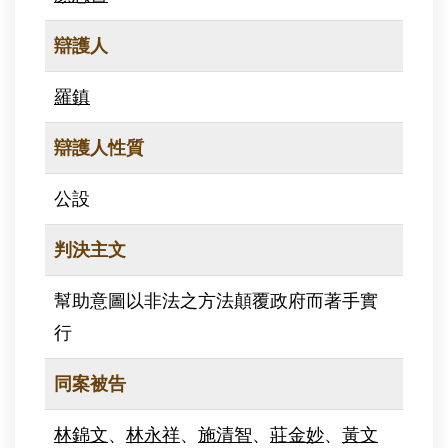
辯護人
羅鎮
辯護人性質
公設
判決主文
幫助意圖以非法之方法顛覆政府而著手實
行
同案被告
林錦文
、
林永祥
、
施清智
、
莊金妙
、
黃文