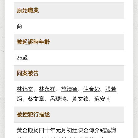
原始職業
商
被起訴時年齡
26歲
同案被告
林錦文
、
林永祥
、
施清智
、
莊金妙
、
張希
炳
、
蔡文章
、
呂琚鴻
、
黃文欽
、
蘇安南
被控犯行描述
黃金殿於四十年元月初經陳金傳介紹認識