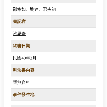
邵彬如
、
劉達
、
邢炎初
書記官
沙思奇
終審日期
民國40年2月
判決書內容
暫無資料
事件發生地