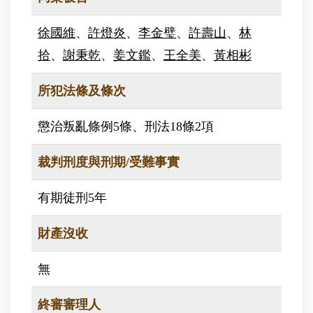
徐國維
、
許燈炎
、
李金璧
、
許壽山
、
林
拾
、
謝秉乾
、
姜文鑑
、
王全美
、
黃相彬
所犯法條及條次
懲治叛亂條例5條、刑法18條2項
裁判刑度與刑期/受難事實
有期徒刑5年
財產沒收
無
終審審理人