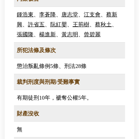
鍾浩東
、
李蒼降
、
唐志堂
、
江支會
、
蔡新
興
、
許省五
、
阮紅嬰
、
王荊樹
、
蔡秋土
、
張國隆
、
楊進新
、
黃志明
、
曾碧麗
所犯法條及條次
懲治叛亂條例5條、刑法28條
裁判刑度與刑期/受難事實
有期徒刑10年，褫奪公權5年。
財產沒收
無