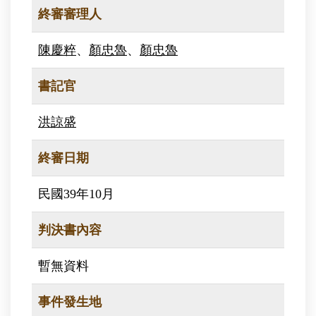
終審審理人
陳慶粹
、
顏忠魯
、
顏忠魯
書記官
洪諒盛
終審日期
民國39年10月
判決書內容
暫無資料
事件發生地