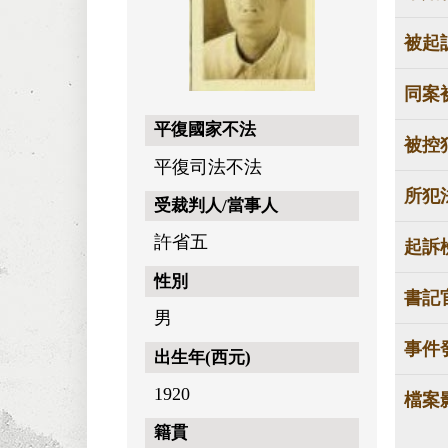
被起
同案
平復國家不法
被控
平復司法不法
所犯
受裁判人/當事人
許省五
起訴
性別
書記
男
事件
出生年(西元)
1920
檔案
籍貫