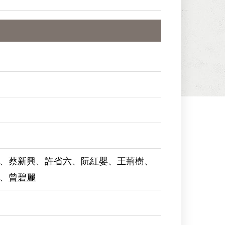
、
蔡新興
、
許省六
、
阮紅嬰
、
王荊樹
、
、
曾碧麗