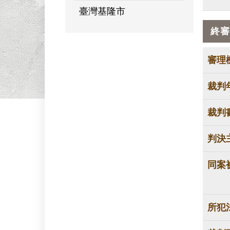
臺灣基隆市
終審
審理
裁判
裁判
判決
同案
所犯