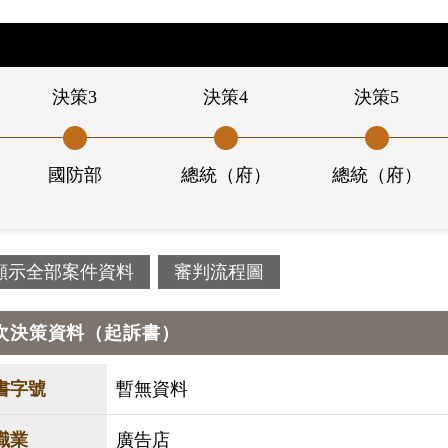
決策3
決策4
決策5
國防部
總統（府）
總統（府）
顯示全部案件資料
審判流程圖
次決策資料（起訴書）
書字號
暫無資料
職業
廣告店