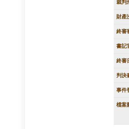
裁判
財產
終審
書記
終審
判決
事件
檔案