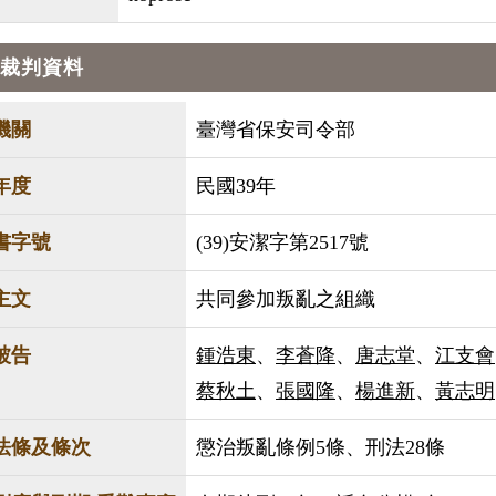
裁判資料
機關
臺灣省保安司令部
年度
民國39年
書字號
(39)安潔字第2517號
主文
共同參加叛亂之組織
被告
鍾浩東
、
李蒼降
、
唐志堂
、
江支會
蔡秋土
、
張國隆
、
楊進新
、
黃志明
法條及條次
懲治叛亂條例5條、刑法28條