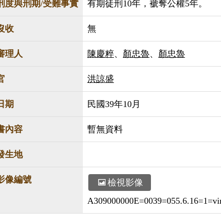
刑度與刑期/受難事實
有期徒刑10年，褫奪公權5年。
沒收
無
審理人
陳慶粹
、
顏忠魯
、
顏忠魯
官
洪諒盛
日期
民國39年10月
書內容
暫無資料
發生地
影像編號
檢視影像
A309000000E=0039=055.6.16=1=virt