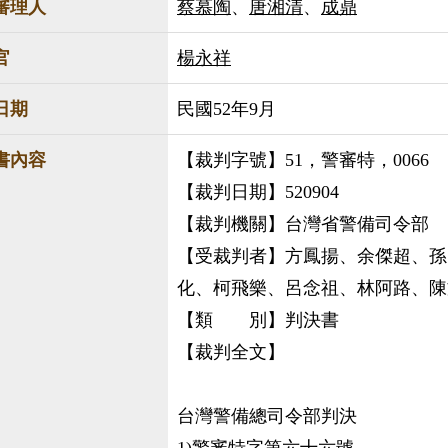
審理人
蔡慕陶
、
唐湘清
、
成鼎
官
楊永祥
日期
民國52年9月
書內容
【裁判字號】51，警審特，0066
【裁判日期】520904
【裁判機關】台灣省警備司令部
【受裁判者】方鳳揚、余傑超、孫
化、柯飛樂、呂念祖、林阿路、陳
【類 別】判決書
【裁判全文】
台灣警備總司