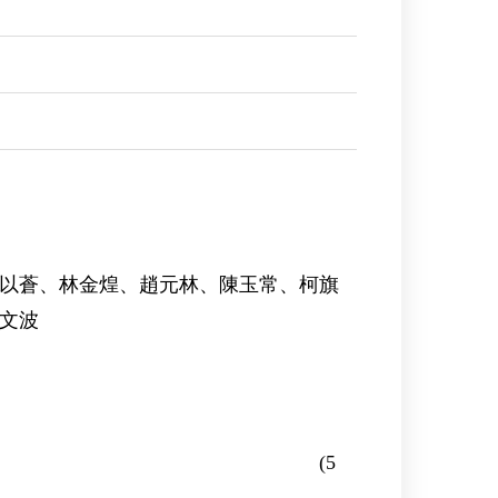
以蒼、林金煌、趙元林、陳玉常、柯旗
文波
令部判決 (5