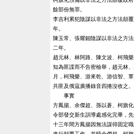
柯旗化預備以非法之方法顛覆政府
餘部份無罪。
李吉利累犯陰謀以非法之方法顛覆
年。
陳玉常、張耀鈿陰謀以非法之方法
二年。
趙元林、林阿路、陳文波、柯飛樂
知為匪諜而不告密檢舉，趙元林、
月，柯飛樂、游來乾、游信智、覃
共匪及俄寇廣播錄音四捲沒收之。
事實
方鳳揚、余傑超、孫以蒼、柯旗化
令部發交新生訓導處感化完畢，先
十三年間方鳳揚因無法謀得固定職