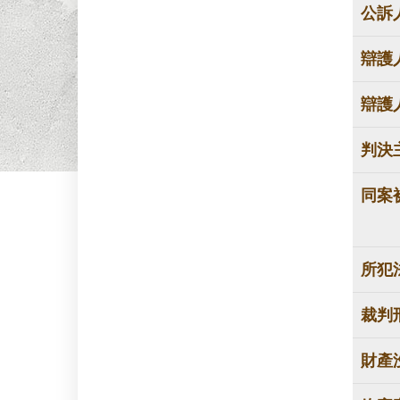
公訴
辯護
辯護
判決
同案
所犯
裁判
財產