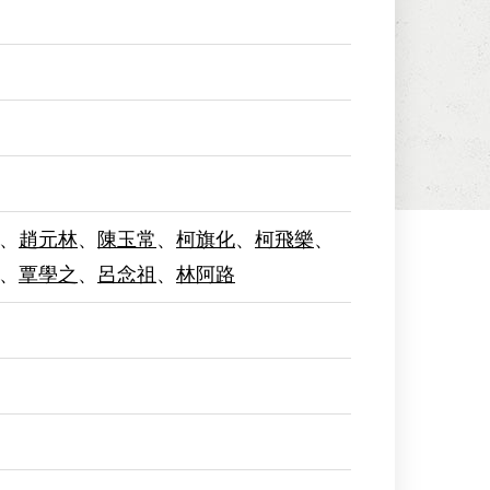
、
趙元林
、
陳玉常
、
柯旗化
、
柯飛樂
、
、
覃學之
、
呂念祖
、
林阿路