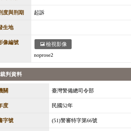
刑度與刑期
起訴
發生地
影像編號
檢視影像
noprose2
裁判資料
機關
臺灣警備總司令部
年度
民國52年
書字號
(51)警審特字第66號