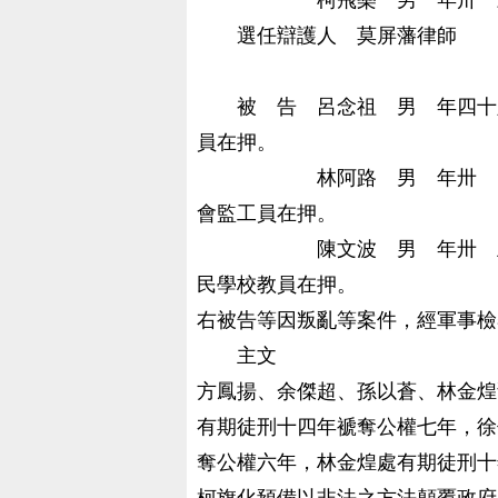
柯飛樂 男 年卅 三歲 
選任辯護人 莫屏藩律師
被 告 呂念祖 男 年四十六
員在押。
林阿路 男 年卅 四歲 
會監工員在押。
陳文波 男 年卅 五歲 
民學校教員在押。
右被告等因叛亂等案件，經軍事檢
主文
方鳳揚、余傑超、孫以蒼、林金煌
有期徒刑十四年褫奪公權七年，徐
奪公權六年，林金煌處有期徒刑十