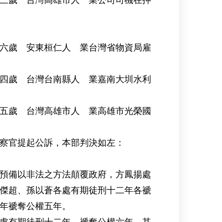
台灣高雄市人 業公司司機在押
歲 安東桓仁人 業台灣省物資局雇
台灣台南縣人 業嘉南大圳水利
台灣高雄市人 業高雄市光榮國
察官提起公訴，本部判決如左：
預備以非法之方法顛覆政府，方鳳揚處
傑超、孫以蒼各處有期徒刑十二年各褫
年褫奪公權五年。