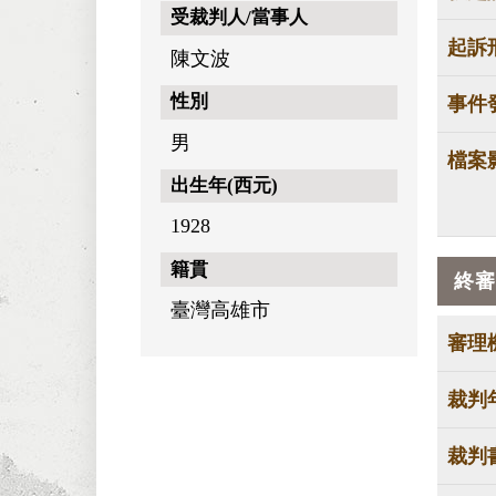
受裁判人/當事人
起訴
陳文波
性別
事件
男
檔案
出生年(西元)
1928
籍貫
終審
臺灣高雄市
審理
裁判
裁判