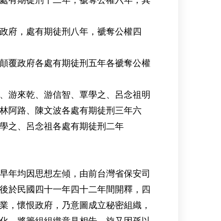
處有期徒刑十二年，褫奪公權六年，其
政府，處有期徒刑八年，褫奪公權四
顛覆政府各處有期徒刑五年各褫奪公權
、游來乾、游信智、覃學之、呂念祖明
林阿路、陳文波各處有期徒刑三年六
學之、呂念祖各處有期徒刑二年
早年均因思想左傾，由前台灣省保安司
後於民國四十一年四十二年間開釋，四
業，懷恨政府，乃意圖成立秘密組織，