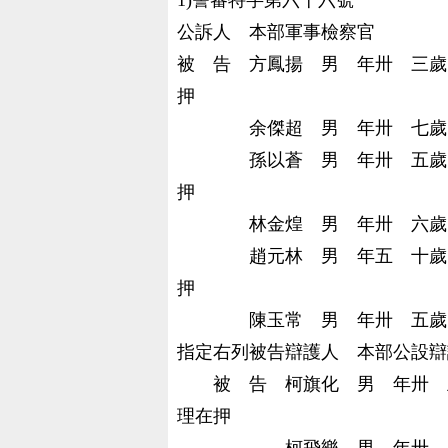
1)警審特字第六十六號
公訴人 本部軍事檢察官
被 告 方鳳揚 男 年卅 三歲
押
余傑超 男 年卅 七歲 台
孫以蒼 男 年卅 五歲 安
押
林金煌 男 年卅 六歲 
趙元林 男 年五 十歲 遼
押
陳玉常 男 年卅 五歲 
指定右列被告辯護人 本部公設辯
被 告 柯旗化 男 年卅 五
理在押