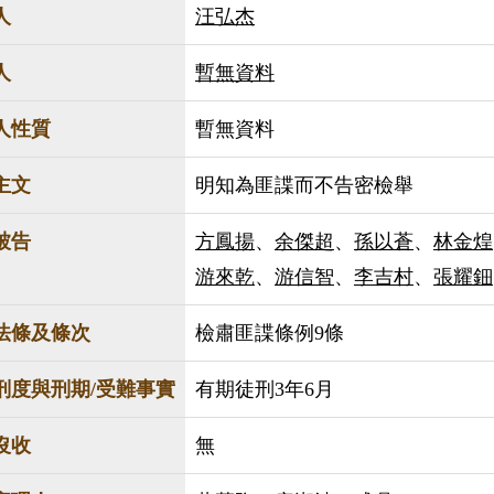
人
汪弘杰
人
暫無資料
人性質
暫無資料
主文
明知為匪諜而不告密檢舉
被告
方鳳揚
、
余傑超
、
孫以蒼
、
林金煌
游來乾
、
游信智
、
李吉村
、
張耀鈿
法條及條次
檢肅匪諜條例9條
刑度與刑期/受難事實
有期徒刑3年6月
沒收
無