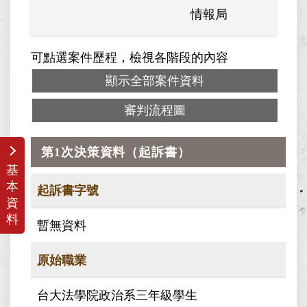
情報局
東南軍
可點選案件歷程，檢視各階段的內容
顯示全部案件資料
審判流程圖
第1次決策資料（起訴書）
基
本
起訴書字號
資
料
暫無資料
原始職業
台大法學院政治系三年級學生