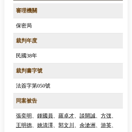
審理機關
保密局
裁判年度
民國38年
裁判書字號
法簽字第050號
同案被告
張奕明
、
鍾國員
、
羅卓才
、
談開誠
、
方弢
、
王明德
、
姚清澤
、
郭文川
、
余滄洲
、
游英
、