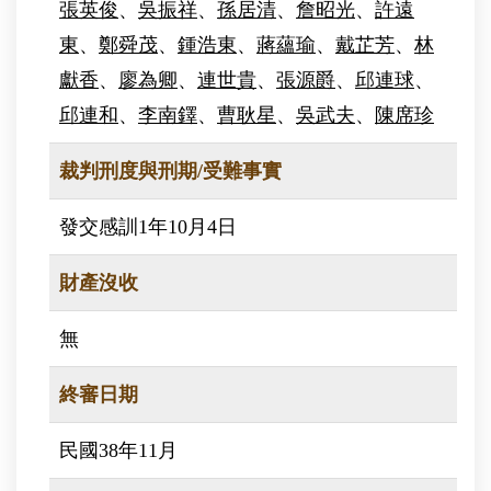
張英俊
、
吳振祥
、
孫居清
、
詹昭光
、
許遠
東
、
鄭舜茂
、
鍾浩東
、
蔣蘊瑜
、
戴芷芳
、
林
獻香
、
廖為卿
、
連世貴
、
張源爵
、
邱連球
、
邱連和
、
李南鐸
、
曹耿星
、
吳武夫
、
陳席珍
裁判刑度與刑期/受難事實
發交感訓1年10月4日
財產沒收
無
終審日期
民國38年11月