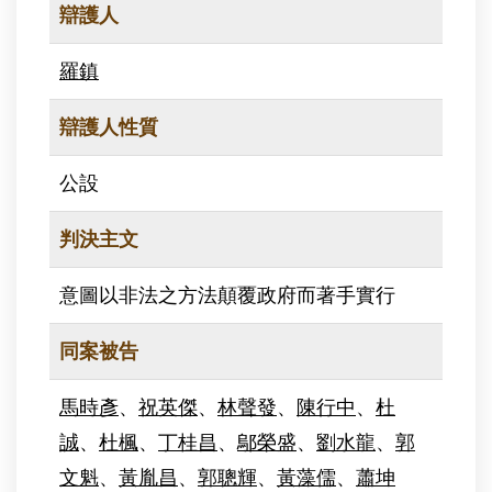
辯護人
羅鎮
辯護人性質
公設
判決主文
意圖以非法之方法顛覆政府而著手實行
同案被告
馬時彥
、
祝英傑
、
林聲發
、
陳行中
、
杜
誠
、
杜楓
、
丁桂昌
、
鄔榮盛
、
劉水龍
、
郭
文魁
、
黃胤昌
、
郭聰輝
、
黃藻儒
、
蕭坤