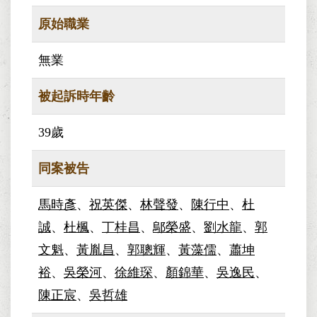
原始職業
無業
被起訴時年齡
39歲
同案被告
馬時彥
、
祝英傑
、
林聲發
、
陳行中
、
杜
誠
、
杜楓
、
丁桂昌
、
鄔榮盛
、
劉水龍
、
郭
文魁
、
黃胤昌
、
郭聰輝
、
黃藻儒
、
蕭坤
裕
、
吳榮河
、
徐維琛
、
顏錦華
、
吳逸民
、
陳正宸
、
吳哲雄