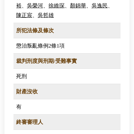
裕
、
吳榮河
、
徐維琛
、
顏錦華
、
吳逸民
、
陳正宸
、
吳哲雄
所犯法條及條次
懲治叛亂條例2條1項
裁判刑度與刑期/受難事實
死刑
財產沒收
有
終審審理人