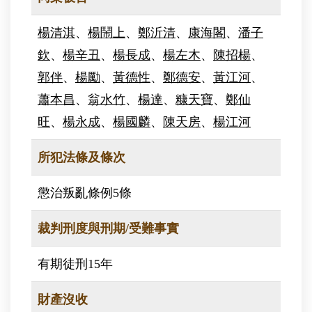
楊清淇
、
楊鬧上
、
鄭沂清
、
康海閣
、
潘子
欽
、
楊辛丑
、
楊長成
、
楊左木
、
陳招楊
、
郭伴
、
楊勵
、
黃德性
、
鄭德安
、
黃江河
、
蕭本昌
、
翁水竹
、
楊達
、
糠天寶
、
鄭仙
旺
、
楊永成
、
楊國麟
、
陳天房
、
楊江河
所犯法條及條次
懲治叛亂條例5條
裁判刑度與刑期/受難事實
有期徒刑15年
財產沒收