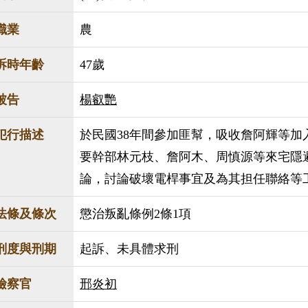
職業
農
訴時年齡
47歲
被告
楊叡艷
犯行描述
於民國38年間參加匪幫，吸收詹阿輝等加入
要幹部林元枝、詹阿木、周慎源等來宅隱
論，討論破壞電桿事宜及為其担任聯絡等
法條及條次
懲治叛亂條例2條1項
刑度與刑期
起訴、未具體求刑
檢察官
邢炎初