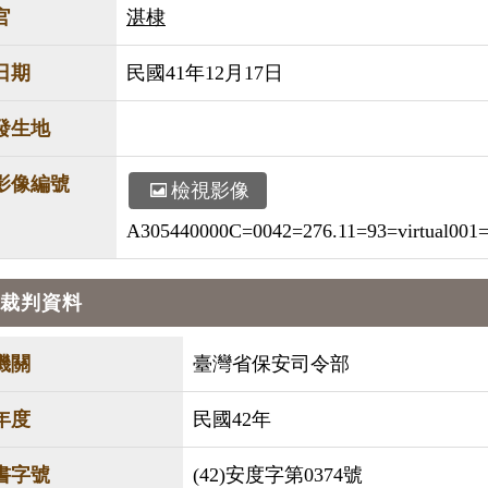
官
湛棣
日期
民國41年12月17日
發生地
影像編號
檢視影像
A305440000C=0042=276.11=93=virtual001=v
裁判資料
機關
臺灣省保安司令部
年度
民國42年
書字號
(42)安度字第0374號