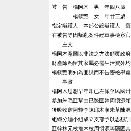
被 告 楊阿木 男 年四八歲 
楊叡艷 女 年廿三歲 籍
指定辯護人 本部公設辯護人 羅
右被告等因叛亂案件經軍事檢察官
主文
楊阿木意圖以非法之方法顛覆政府
財產除酌留其家屬必需生活費外均
楊叡艷明知為匪諜而不告密檢舉處
事實
楊阿木思想早年即已左傾至民國卅
參加朱毛匪幫由已斃匪幹周愼源領
後吸收詹阿輝李陳邱木順朱草陳源
組織分編小組成立支部予以思想訓
匪幹林元枝詹木枝周愼源等隱匿其