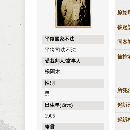
原始
被起
平復國家不法
同案
平復司法不法
被控
受裁判人/當事人
楊阿木
性別
所犯
男
起訴
出生年(西元)
1905
起訴
籍貫