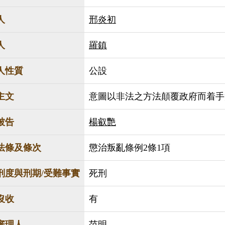
人
邢炎初
人
羅鎮
人性質
公設
主文
意圖以非法之方法顛覆政府而着手
被告
楊叡艷
法條及條次
懲治叛亂條例2條1項
刑度與刑期/受難事實
死刑
沒收
有
審理人
范明