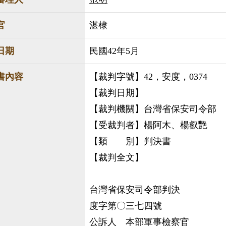
官
湛棣
日期
民國42年5月
書內容
【裁判字號】42，安度，0374
【裁判日期】
【裁判機關】台灣省保安司令部
【受裁判者】楊阿木、楊叡艷
【類 別】判決書
【裁判全文】
台灣省保安司令
度字第〇三七四號
公訴人 本部軍事檢察官