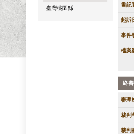
書記
臺灣桃園縣
起訴
事件
檔案
終審
審理
裁判
裁判