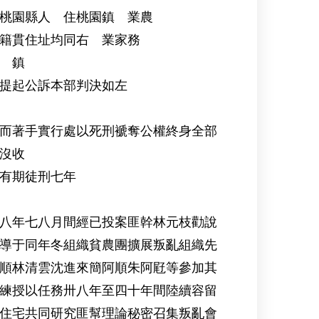
桃園縣人 住桃園鎮 業農
貫住址均同右 業家務
 鎮
提起公訴本部判決如左
而著手實行處以死刑褫奪公權終身全部
沒收
有期徒刑七年
八年七八月間經已投案匪幹林元枝勸說
導于同年冬組織貧農團擴展叛亂組織先
順林清雲沈進來簡阿順朱阿屘等參加其
練授以任務卅八年至四十年間陸續容留
住宅共同研究匪幫理論秘密召集叛亂會