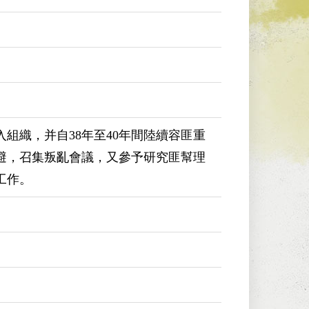
組織，并自38年至40年間陸續容匪重
避，召集叛亂會議，又參予研究匪幫理
工作。