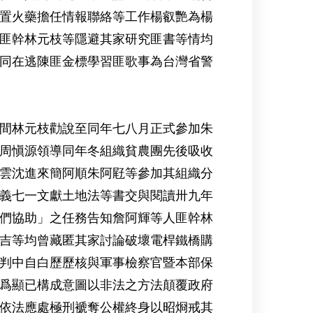
置火藥擔任情報聯絡等工作楊叡艷為楊
匪幹林元枝等隱避其家研究匪書等情均
同在逃陳匪金標學習匪歌事為台灣省警
間林元枝勸說至同年七八月正式參加朱
周愼源領導同年冬組織貧農團先後吸收
雲沈進來簡阿順朱阿屘等參加其組織分
義七一文獻土地法等書交與閱讀卅九年
們協助」之任務告知詹阿輝等人匪幹林
吉等均曾藏匿其家討論破壞電桿鐵橋購
判中自白歷歷核與軍事檢察官暨本部保
爲顯已構成意圖以非法之方法顛覆政府
依法應處極刑褫奪公權終身以昭烱戒其