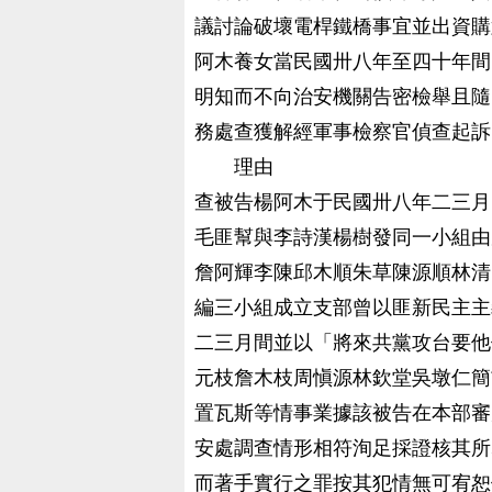
議討論破壞電桿鐵橋事宜並出資購
阿木養女當民國卅八年至四十年間
明知而不向治安機關告密檢舉且隨
務處查獲解經軍事檢察官偵查起訴
理由
查被告楊阿木于民國卅八年二三月
毛匪幫與李詩漢楊樹發同一小組由
詹阿輝李陳邱木順朱草陳源順林清
編三小組成立支部曾以匪新民主主
二三月間並以「將來共黨攻台要他
元枝詹木枝周愼源林欽堂吳墩仁簡
置瓦斯等情事業據該被告在本部審
安處調查情形相符洵足採證核其所
而著手實行之罪按其犯情無可宥恕