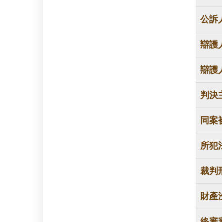
公訴
辯護
辯護
判決
同案
所犯
裁判
財產
終審