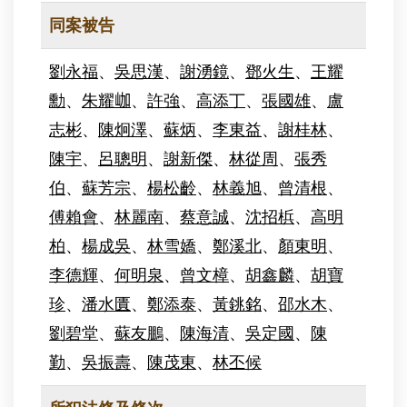
同案被告
劉永福
、
吳思漢
、
謝湧鏡
、
鄧火生
、
王耀
勳
、
朱耀𡶐
、
許強
、
高添丁
、
張國雄
、
盧
志彬
、
陳炯澤
、
蘇炳
、
李東益
、
謝桂林
、
陳宇
、
呂聰明
、
謝新傑
、
林從周
、
張秀
伯
、
蘇芳宗
、
楊松齡
、
林義旭
、
曾清根
、
傅賴會
、
林麗南
、
蔡意誠
、
沈招梹
、
高明
柏
、
楊成吳
、
林雪嬌
、
鄭溪北
、
顏東明
、
李德輝
、
何明泉
、
曾文樟
、
胡鑫麟
、
胡寶
珍
、
潘水匱
、
鄭添泰
、
黃銚銘
、
邵水木
、
劉碧堂
、
蘇友鵬
、
陳海清
、
吳定國
、
陳
勤
、
吳振壽
、
陳茂東
、
林丕候