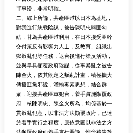
罪事證，非常明確。
二、綜上所論，共產匪幇以日本為基地，
對我進行統戰陰謀，被告陳明忠與匪勾
結，甘為共產匪幇利用，在日本接受匪幹
交付策反有影響力人士，及教育、組織出
獄叛亂犯等任務，返台後進行策反活動，
並與早具顚覆政府陰謀，從事暴亂之被告
陳金火，依其旣定之叛亂計畫，積極擴大
傳播匪黨邪說，灌輸毒素思想，結合群
衆，迎接共產匪軍犯台，着手實施顚覆政
府，核陳明忠、陳金火所為，均係基於一
貫叛亂犯意，以非法方法顚覆政府，已達
於着手實行之程度，應依意圖以非法之方
法顚覆政府而着手實行罪論，惟念被告等