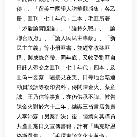
傳」、「留美中國學人訪華觀感集」各乙
册，匪刊「七十年代」二本，毛匪所著
「矛盾論實踐論」、「論持久戰」、「論
聯合政府」、「論人民民主專政」、「新
民主主義」等小册匪書，並經常收聽匪
播，製成錄音帶。同年底，又收受劉匪自
日託人帶交之匪刊「七十年代」四本，及
匪偽中委蔡 嘯接見在美、日等地台籍運
動員談話等複印資料，傳閱陳金火、蔡意
誠、王乃信等事實，亦仍供承不諱。被告
陳金火對於六十二年，結識三省書店負責
人李沛霖（另案判決）後，陸續向其購買
共產匪黨日文宣傳書籍，計有「馬克斯恩
格斯選集」、「毛澤東談文化大革命」、