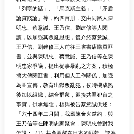
「列寧的話」、「馬克斯主義」、「矛盾
論實踐論」等，約四百册，交由同路人陳
明忠、蔡意誠、王乃信、劉建修等人閱
讀，以加强其叛亂思想，復介紹蔡意誠、
王乃信、劉建修三人前往三省書店購買匪
書，並與陳明忠、蔡意誠、王乃信等在陳
明忠家爭議，提出從事暴亂之方案，積極
擴大傳閱匪書，利用個人工作關係，加强
為匪宣傳，教育出獄叛亂犯，俟時機成熟
後加以組織，結合群衆，迎接共匪犯台之
事實，供承無隱，核與被告蔡意誠供述：
「六十四年二月間，我應陳金火邀約，與
王乃信等在陳明忠家聚會，陳明忠曾對我
們說：（1）共產匪幇在日本的匪幹，認為