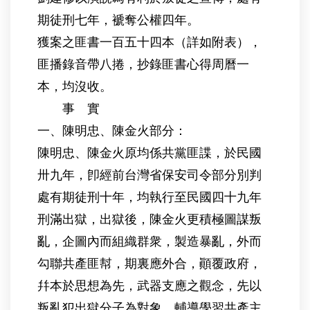
期徒刑七年，褫奪公權四年。
獲案之匪書一百五十四本（詳如附表），
匪播錄音帶八捲，抄錄匪書心得周曆一
本，均沒收。
事 實
一、陳明忠、陳金火部分：
陳明忠、陳金火原均係共黨匪諜，於民國
卅九年，卽經前台灣省保安司令部分別判
處有期徒刑十年，均執行至民國四十九年
刑滿出獄，出獄後，陳金火更積極圖謀叛
亂，企圖內而組織群衆，製造暴亂，外而
勾聯共產匪幇，期裏應外合，顚覆政府，
幷本於思想為先，武器支應之觀念，先以
叛亂犯出獄分子為對象，輔導學習共產主