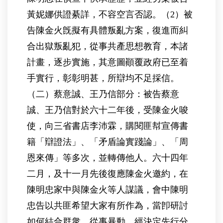
黃妮娜供證綦詳，不容空言否認。（2）被
告陳金火旣擬有具體叛亂方案，復進而糾
合出獄叛亂犯，從事共產思想教育，本諸
計畫，逐步實施，其意圖顚覆政府已至着
手實行，彰彰明甚，所辯均不足採信。
（二）蔡意誠、王乃信部分：被告蔡意
誠、王乃信對於六十二年後，受陳金火唆
使，向三省書店李沛霖，購閱匪幇宣傳書
籍「辯證法」、「矛盾論實踐論」、「周
恩來傳」等多次，並轉傳他人。六十四年
二月，及十一月先後復應陳金火邀約，在
陳明忠家中與陳金火等人謀議，會中陳明
忠告以共匪希望大家有所作為，當卽研討
如何結合群衆，從事暴動，經決定先行分