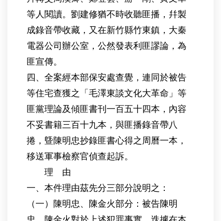
等人閱讀。劉建修猶不時收聽匪播，幷製
成錄音帶收藏，又在新竹縣竹東鎮，大秦
電器公司辦公室，公然發表利匪謬論，為
匪宣傳。
四、全案經本部保安處查覺，連同於被告
等住宅查獲之「毛澤東談文化大革命」等
匪黨理論及傾匪書刊一百五十四本，內容
不妥書籍三百十九本，與匪播錄音帶八
捲，曁陳明忠抄錄匪書心得之周曆一本，
移送軍事檢察官偵查起訴。
理 由
一、本件理由茲先分三部分說明之：
（一）陳明忠、陳金火部分：被告陳明
忠、陳金火對於上述犯罪事實，迭據在本