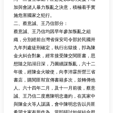
加與會諸人暴力叛亂之決意，積極着手實
施危害國家之犯行。
二、蔡意誠、王乃信部分：
蔡意誠、王乃信均因早年參加叛亂之組
織，分別經前台灣省保安司令部於民國卅
九年判處徒刑確定，執行出獄後，卽為陳
金火糾合對象，經常接受陳交閱匪書，思
想隨之陷溺日深，乃圖續謀叛亂，六十二
年後，經陳金火唆使，向李沛霖所營三省
書店，購閱匪幇宣傳書籍多次，並轉傳他
人。六十四年二月，及十一月前後，蔡意
誠、王乃信二度應陳明忠邀約，在其家中
與陳金火等人謀議，會中陳明忠告以共匪
希望大家有所作為，當卽研討如何結合群