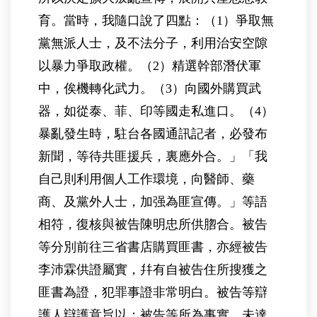
育。當時，我隨口說了四點：（1）爭取無
黨無派人士，及不法分子，利用治安空隙
以暴力爭取政權。（2）精選幹部潛伏軍
中，俟機轉化武力。（3）向國外購買武
器，如從泰、菲、印等國走私進口。（4）
暴亂發生時，駐台各國通訊記者，必發布
新聞，等待共匪援兵，裏應外合。」「我
自己則利用個人工作環境，向醫師、藥
商、及黨外人士，加强為匪宣傳。」等語
相符，復核與被告陳明忠所供脗合。被告
等分別前往三省書店購買匪書，亦經被告
李沛霖供證屬實，幷有自被告住所搜獲之
匪書為證，犯罪事證非常明白。被告等辯
護人辯護意旨以：被告等所為事實，未達