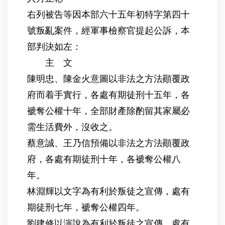
右列被告等因本部六十五年初特字第四十
號叛亂案件，經軍事檢察官提起公訴，本
部判決如左：
主 文
陳明忠、陳金火意圖以非法之方法顚覆政
府而着手實行，各處有期徒刑十五年，各
褫奪公權十年，全部財產除酌留其家屬必
需生活費外，沒收之。
蔡意誠、王乃信預備以非法之方法顚覆政
府，各處有期徒刑十年，各褫奪公權八
年。
林淵輝以文字為有利於叛徒之宣傳，處有
期徒刑七年，褫奪公權四年。
劉建修以演說為有利於叛徒之宣傳，處有