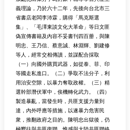
義理論，乃於六十二年，先後向台北市三
省書店老闆李沛霖，購得「馬克斯選
集」、「毛澤東談文化大革命」等日文匪
偽宣傳書籍及內容不妥書刊四百册，與陳
明忠、王乃信、蔡意誠、林淵輝、劉建修
等人，經常交相傳讀，並謀配合採取
（一）向國外購買武器，如從泰、菲、印
等國走私進口。（二）爭取不法分子，利
用治安空隙，以暴力奪取政權。（三）精
選幹部潛伏軍中，俟機轉化武力。（四）
製造暴亂，當發生時，共匪支援力量到
達，內外呼應等措施，以遂暴力危害民
衆，推翻政府之目的。陳明忠出獄後，仍
極嚮往與共匪復聯，惟感與大陸共匪聯絡