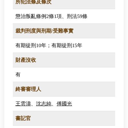
所犯法條及條次
懲治叛亂條例2條1項、刑法59條
裁判刑度與刑期/受難事實
有期徒刑10年；有期徒刑15年
財產沒收
有
終審審理人
王雲濤
、
沈志純
、
傅國光
書記官