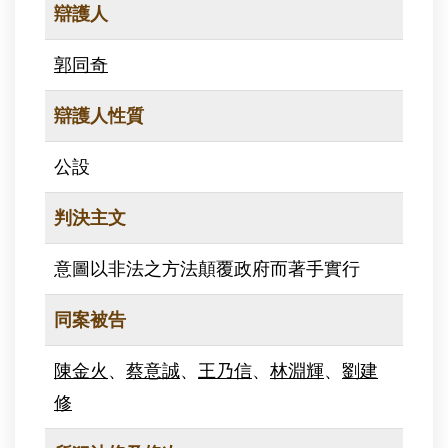
辯護人
郭同奇
辯護人性質
公設
判決主文
意圖以非法之方法顛覆政府而著手實行
同案被告
陳金火
、
蔡意誠
、
王乃信
、
林淵輝
、
劉建
修