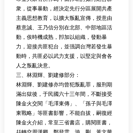
衆，從事暴動，經決定先行分區展開共產
主義思想教育，以擴大叛亂宣傳，授意由
蔡意誠、王乃信分別在北部、中部地區活
動，俟時機成熟，卽加以組織，發動暴
力，迎接共匪犯台，並强調台灣若發生暴
動時，共匪必以武力支援，以堅定與會各
人之叛亂決意。
三、林淵輝、劉建修部分：
林淵輝、劉建修亦均曾犯叛亂罪，服刑期
滿出獄後，于民國六十三年間，不斷接受
陳金火交閱「毛澤東傳」、「孫子與毛澤
東戰略」等匪書影響，不能自拔，嗣復經
陳金火介紹，常至三省書店，購閱匪書，
幷轉交周漢卿、鄭登雲、游 剛、黃文華