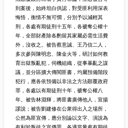
到案後，始終坦白供認，對受匪利用深表
悔悟，衡情不無可憫，分別予以減輕其
刑，各處有期徒刑十五年，各褫奪公權十
年，全部財產除各酌留其家屬必需生活費
外，沒收之。被告蔡意誠、王乃信二人，
多次參與陳明忠、陳金火等，研討如何教
育出獄叛亂犯，伺機組織，從事暴亂之謀
議，並分區擴大傳閱匪書，均屬預備階段
犯行，應各依預備以非法之方法顚覆政府
罪，各處以有期徒刑十年，褫奪公權八
年。被告林淵輝，將匪書廣傳他人，宣揚
謬說；被告劉建修在公衆得出入之場所，
公然為匪宣傳，應分別論以文字、演說為
有利於叛徒之宣傳罪，各適當量處有期徒