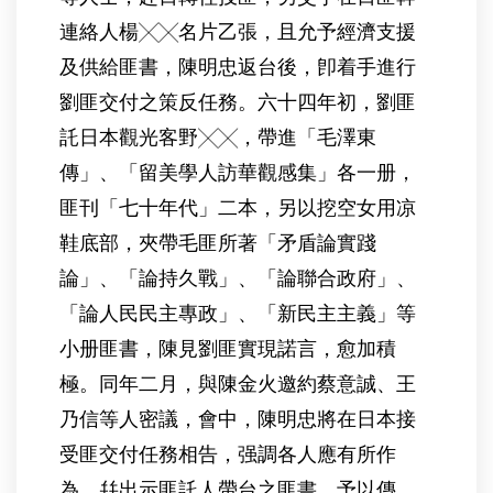
連絡人楊╳╳名片乙張，且允予經濟支援
及供給匪書，陳明忠返台後，卽着手進行
劉匪交付之策反任務。六十四年初，劉匪
託日本觀光客野╳╳，帶進「毛澤東
傳」、「留美學人訪華觀感集」各一册，
匪刊「七十年代」二本，另以挖空女用凉
鞋底部，夾帶毛匪所著「矛盾論實踐
論」、「論持久戰」、「論聯合政府」、
「論人民民主專政」、「新民主主義」等
小册匪書，陳見劉匪實現諾言，愈加積
極。同年二月，與陳金火邀約蔡意誠、王
乃信等人密議，會中，陳明忠將在日本接
受匪交付任務相告，强調各人應有所作
為，幷出示匪託人帶台之匪書，予以傳