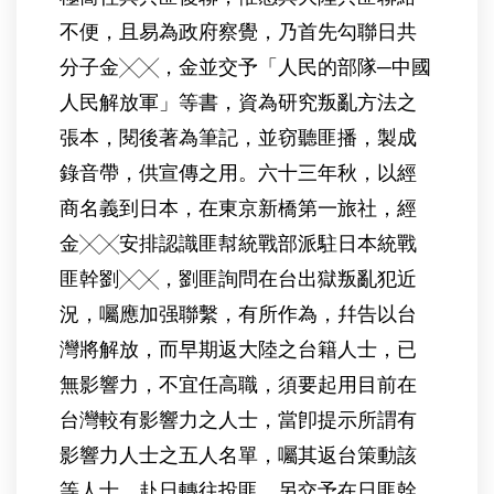
不便，且易為政府察覺，乃首先勾聯日共
分子金╳╳，金並交予「人民的部隊─中國
人民解放軍」等書，資為研究叛亂方法之
張本，閱後著為筆記，並窃聽匪播，製成
錄音帶，供宣傳之用。六十三年秋，以經
商名義到日本，在東京新橋第一旅社，經
金╳╳安排認識匪幇統戰部派駐日本統戰
匪幹劉╳╳，劉匪詢問在台出獄叛亂犯近
況，囑應加强聯繫，有所作為，幷告以台
灣將解放，而早期返大陸之台籍人士，已
無影響力，不宜任高職，須要起用目前在
台灣較有影響力之人士，當卽提示所謂有
影響力人士之五人名單，囑其返台策動該
等人士，赴日轉往投匪，另交予在日匪幹