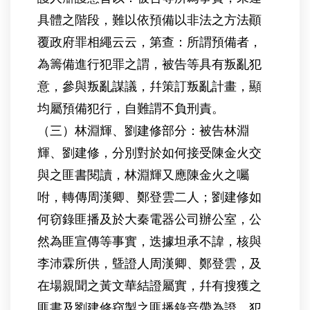
具體之階段，難以依預備以非法之方法顚
覆政府罪相繩云云，第查：所謂預備者，
為籌備進行犯罪之謂，被告等具有叛亂犯
意，參與叛亂謀議，幷策訂叛亂計畫，顯
均屬預備犯行，自難謂不負刑責。
（三）林淵輝、劉建修部分：被告林淵
輝、劉建修，分別對於如何接受陳金火交
與之匪書閱讀，林淵輝又應陳金火之囑
咐，轉傳周漢卿、鄭登雲二人；劉建修如
何窃錄匪播及於大秦電器公司辦公室，公
然為匪宣傳等事實，迭據坦承不諱，核與
李沛霖所供，曁證人周漢卿、鄭登雲，及
在場親聞之黃文華結證屬實，幷有搜獲之
匪書及劉建修窃製之匪播錄音帶為證，犯