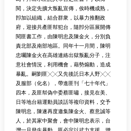
閱，決定先擴大叛亂宣傳，俟時機成熟，
卽加以組織，結合群衆，以暴力推翻政
府，迎接共產匪幇犯台，隨卽分區展開傳
閱匪書工作，由陳明忠及陳金火，分別負
責北部及南部地區。同年十一月間，陳明
忠囑陳金火在高雄連絡出獄叛亂分子，注
意社會情況，利用機會，藉勢煽動，造成
暴亂。嗣劉匪╳╳又先後託日本人野╳╳
及服部（化名），帶進匪刊「七十年代」
四本，及匪幇偽中委蔡匪嘯，接見在美、
日等地台籍運動員談話等複印資料，交予
陳明忠，陳遂再度邀集陳金火、蔡意誠等
人，於其家中聚會，會中陳明忠表示，台
灣一旦發生暴動，匪必定以武力支援，增