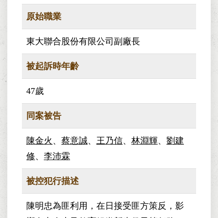
原始職業
東大聯合股份有限公司副廠長
被起訴時年齡
47歲
同案被告
陳金火
、
蔡意誠
、
王乃信
、
林淵輝
、
劉建
修
、
李沛霖
被控犯行描述
陳明忠為匪利用，在日接受匪方策反，影