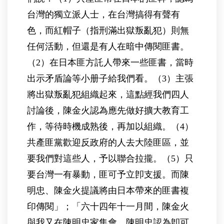
台灣的獨立派人士，在台灣搞得有聲有
色，而紅帽子（指刑滿出獄叛亂犯）則無
任何活動，但還是有人在暗中傳閱匪書。
（2）在日本匪方託人帶來一些匪書，當時
出示矛盾論等小册子給我們看。（3）主張
將出獄叛亂犯組織起來，這點經我們四人
討論後，陳金火認為應先做好擴大教育工
作，等待時機成熟後，再加以組織。（4）
共產匪黨歡迎反政府的人去大陸匪區，並
要我們對這些人，予以聯合拉攏。（5）只
要台灣一有暴動，匪可予立卽支援。而陳
明忠、陳金火提議將由日本帶來的匪書複
印傳閱」；「六十四年十一月間，陳金火
與我又在陳明忠家集會，陳明忠認為卽可