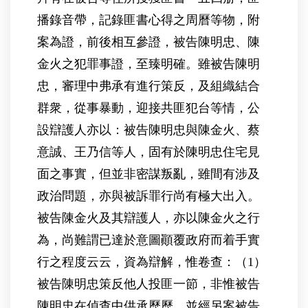
播錄音帶，記錄匪書心得之周曆等物，附
案為證，前後相互參證，被告陳明忠、陳
金火之犯罪事證，至臻明確。雖被告陳明
忠，審理中弗承有進行策反，及組織結合
群衆，從事暴動，迎接共匪犯台等情，公
設辯護人亦以：被告陳明忠與陳金火、蔡
意誠、王乃信等人，固有於陳明忠住宅見
面之事實，但並非密謀叛亂，雖間有涉及
政治問題，亦與被訴罪行尚有極大出入。
被告陳金火及其辯護人，亦以陳金火之行
為，尚難謂已達於意圖顚覆政府而着手實
行之程度云云，資為辯解，惟卷查：（1）
被告陳明忠策反他人投匪一節，非惟被告
陳明忠在偵查中供承歷歷，並經另案被告