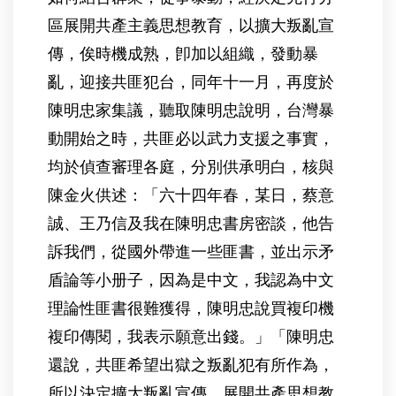
區展開共產主義思想教育，以擴大叛亂宣
傳，俟時機成熟，卽加以組織，發動暴
亂，迎接共匪犯台，同年十一月，再度於
陳明忠家集議，聽取陳明忠說明，台灣暴
動開始之時，共匪必以武力支援之事實，
均於偵查審理各庭，分別供承明白，核與
陳金火供述：「六十四年春，某日，蔡意
誠、王乃信及我在陳明忠書房密談，他告
訴我們，從國外帶進一些匪書，並出示矛
盾論等小册子，因為是中文，我認為中文
理論性匪書很難獲得，陳明忠說買複印機
複印傳閱，我表示願意出錢。」「陳明忠
還說，共匪希望出獄之叛亂犯有所作為，
所以決定擴大叛亂宣傳，展開共產思想教