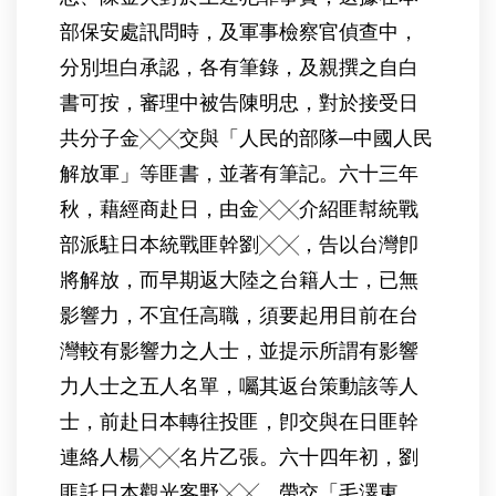
部保安處訊問時，及軍事檢察官偵查中，
分別坦白承認，各有筆錄，及親撰之自白
書可按，審理中被告陳明忠，對於接受日
共分子金╳╳交與「人民的部隊─中國人民
解放軍」等匪書，並著有筆記。六十三年
秋，藉經商赴日，由金╳╳介紹匪幇統戰
部派駐日本統戰匪幹劉╳╳，告以台灣卽
將解放，而早期返大陸之台籍人士，已無
影響力，不宜任高職，須要起用目前在台
灣較有影響力之人士，並提示所謂有影響
力人士之五人名單，囑其返台策動該等人
士，前赴日本轉往投匪，卽交與在日匪幹
連絡人楊╳╳名片乙張。六十四年初，劉
匪託日本觀光客野╳╳，帶交「毛澤東