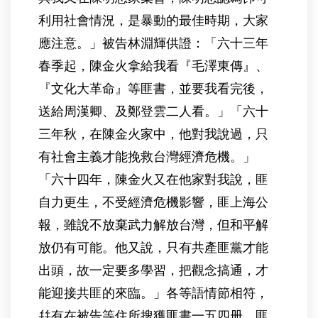
利用社會情況，是暴動的最佳時期，大家
應注意。」被告林淵輝供證：「六十三年
春季起，陳金火拿給我看『毛澤東傳』、
『文化大革命』等匪書，並要我看完後，
送給周漢卿、及鄭登雲二人看。」「六十
三年秋，在陳金火家中，他對我說過，只
有社會主義才能挽救台灣經濟危機。」
「六十四年，陳金火又在他家對我說，匪
自力更生，不受經濟危機影響，匪上海公
報，雖說不放棄武力解放台灣，但和平解
放仍有可能。他又說，只有共產匪黨才能
出頭，故一定要多學習，把觀念搞通，才
能迎接共匪的來臨。」各等語情節相符，
幷有在被告等住所搜獲匪書一五四册，匪