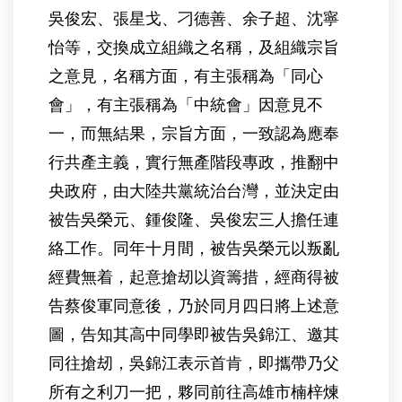
吳俊宏、張星戈、刁德善、余子超、沈寧
怡等，交換成立組織之名稱，及組織宗旨
之意見，名稱方面，有主張稱為「同心
會」，有主張稱為「中統會」因意見不
一，而無結果，宗旨方面，一致認為應奉
行共產主義，實行無產階段專政，推翻中
央政府，由大陸共黨統治台灣，並決定由
被告吳榮元、鍾俊隆、吳俊宏三人擔任連
絡工作。同年十月間，被告吳榮元以叛亂
經費無着，起意搶刼以資籌措，經商得被
告蔡俊軍同意後，乃於同月四日將上述意
圖，告知其高中同學即被告吳錦江、邀其
同往搶刼，吳錦江表示首肯，即攜帶乃父
所有之利刀一把，夥同前往高雄市楠梓煉