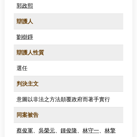
郭政熙
辯護人
劉樹錚
辯護人性質
選任
判決主文
意圖以非法之方法顛覆政府而著手實行
同案被告
蔡俊軍
、
吳榮元
、
鍾俊隆
、
林守一
、
林擎