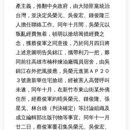
產主義，推翻中央政府，由大陸匪黨統治
台灣，並決定吳榮元、吳俊宏、鍾俊隆三
人擔任聯絡工作。同年十月間，吳榮元以
叛亂經費無着，頓萌以搶刼籌措經費之
念，獲蔡俊軍之同意後，乃於同月四日將
上述意圖明告吳錦江，攜帶利刀一把，夥
同前往高雄市楠梓煉油廠職員宿舍，由吳
錦江在外把風接應，吳榮元進第ＡＰ２０
３號唐新華住宅搶刼，經被害人高聲呼叫
未遂，同年十月，在新竹市東山街某外僑
住所，經蔡俊軍約晤吳榮元、鍾俊隆、張
星戈、林台雄（判決確定）等討論組織及
成立編輯部出版刊物等事宜。同年十一月
廿二日，蔡俊軍覆召集吳榮元、吳俊宏、