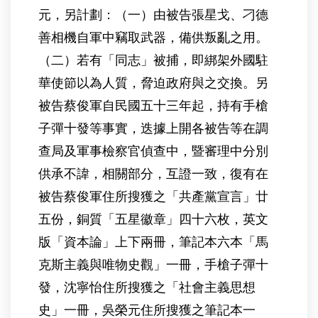
元，另計劃：（一）由被告張星戈、刁德
善相機自軍中竊取武器，備供叛亂之用。
（二）若有「同志」被捕，即綁架外國駐
華使節以為人質，脅迫政府與之交換。另
被告蔡俊軍自民國五十三年起，持有手槍
子彈十發等事實，迭據上開各被告等在調
查局及軍事檢察官偵查中，暨審理中分別
供承不諱，相關部分，互證一致，復有在
被告蔡俊軍住所搜獲之「共產黨宣言」廿
五份，銅質「五星徽章」四十六枚，英文
版「資本論」上下兩冊，筆記本六本「馬
克斯主義與唯物史觀」一冊，手槍子彈十
發，沈寧怡住所搜獲之「社會主義思想
史」一冊，吳榮元住所搜獲之筆記本一