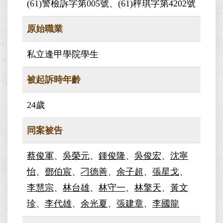
(61)警檢訴字第005號、(61)秤琪字第4202號
原始職業
私立逢甲學院學生
被起訴時年齡
24歲
同案被告
蔡俊軍
、
吳榮元
、
鍾俊隆
、
吳俊宏
、
沈寧
怡
、
鄧伯宸
、
刁德善
、
余子超
、
張星戈
、
李慧宗
、
林台雄
、
林守一
、
林擎天
、
黃文
珍
、
李代雄
、
余光夏
、
張建章
、
李國龍