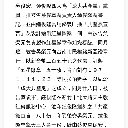
吳俊宏、鍾俊隆四人為「成大共產黨」黨
員，推被告蔡俊軍為負責人鍾俊隆為書
記，並由鍾俊隆當場錄製匪播「共產黨宣
言」及設計繪製紅星圖案一個，由被告吳
榮元負責製作紅星徽章作組織標誌，同月
底，被告吳榮元向台南市民權路新亞證章
行，以新台幣二百五十元之代價，訂製
「五星徽章」五十枚，背而刻有１９７
１．１１．２２．等阿拉伯數字，以紀念
「成大共產黨」之成立，同月廿八日，被
告蔡俊軍、鍾俊隆在新竹市北大路天主教
社會服務中心，油印鍾俊隆繕刻之「共產
黨宣言」八十份，印妥後交吳榮元、鍾俊
隆林擎天三人各一份，餘由蔡俊軍保安，