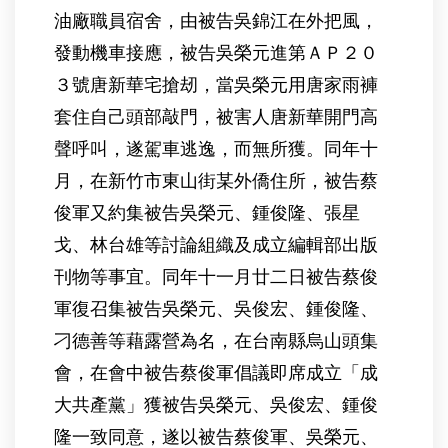
油廠職員宿舍，由被告吳錦江在外把風，
發動機車接應，被告吳榮元進第ＡＰ２０
３號唐新華宅搶刼，當吳榮元用唐家雨褲
套住自己頭部敲門，被害人唐新華開門高
聲呼叫，遂駕車逃逸，而無所獲。同年十
月，在新竹市東山街某外僑住所，被告蔡
俊軍又約集被告吳榮元、鍾俊隆、張星
戈、林台雄等討論組織及成立編輯部出版
刊物等事宜。同年十一月廿二日被告蔡俊
軍復召集被告吳榮元、吳俊宏、鍾俊隆、
刁德善等藉露營為名，在台南縣烏山頭集
會，在會中被告蔡俊軍倡議即席成立「成
大共產黨」獲被告吳榮元、吳俊宏、鍾俊
隆一致同意，遂以被告蔡俊軍、吳榮元、