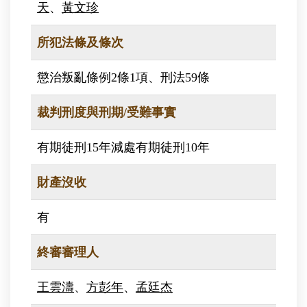
天
、
黃文珍
所犯法條及條次
懲治叛亂條例2條1項、刑法59條
裁判刑度與刑期/受難事實
有期徒刑15年減處有期徒刑10年
財產沒收
有
終審審理人
王雲濤
、
方彭年
、
孟廷杰