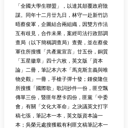
「全國大學生聯盟」，以達其顛覆政府陰
謀。同年十二月廿九日，林守一赴新竹訪
晤蔡俊軍，企圖結合兩組織，因雙方作法
互有歧見，合作未果，案經司法行政部調
查局（以下簡稱調查局）查覺，並在蔡俊
軍住所搜獲「共產黨宣言」廿五份，銅質
「五星徽章」四十六枚，英文版「資本
論」二冊，筆記本六本「馬克斯主義與唯
物史觀」一冊，手槍子彈十發；鍾俊隆住
所搜獲「國際歌」歌詞抄件一份，匪空飄
傳單三份，暨匪年歷卡四份，匪黨「中委
會」有關「文化大革命」之決議英文打字
稿七張，筆記本一本，英文版資本論一
本；吳榮元處搜獲載有利匪文稿筆記本一