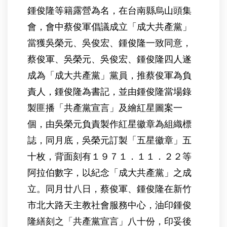
鍾俊隆等籍露營為名，在台南縣烏山頭集
會，會中蔡俊軍倡議成立「成大共產黨」
當獲吳榮元、吳俊宏、鍾俊隆一致同意，
蔡俊軍、吳榮元、吳俊宏、鍾俊隆四人遂
成為「成大共產黨」黨員，推蔡俊軍為負
責人，鍾俊隆為書記，並由鍾俊隆當場錄
製匪播「共產黨宣言」及繪紅星圖案一
個，由吳榮元負責製作紅星徽章為組織標
誌，同月底，吳榮元訂製「五星徽章」五
十枚，背面刻有１９７１．１１．２２等
阿拉伯數字，以紀念「成大共產黨」之成
立。同月廿八日，蔡俊軍、鍾俊隆在新竹
市北大路天主教社會服務中心，油印鍾俊
隆繕刻之「共產黨宣言」八十份，印妥後