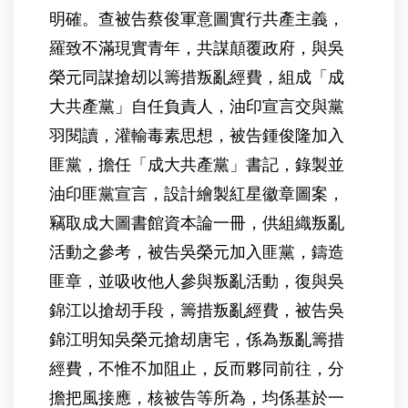
明確。查被告蔡俊軍意圖實行共產主義，
羅致不滿現實青年，共謀顛覆政府，與吳
榮元同謀搶刼以籌措叛亂經費，組成「成
大共產黨」自任負責人，油印宣言交與黨
羽閱讀，灌輸毒素思想，被告鍾俊隆加入
匪黨，擔任「成大共產黨」書記，錄製並
油印匪黨宣言，設計繪製紅星徽章圖案，
竊取成大圖書館資本論一冊，供組織叛亂
活動之參考，被告吳榮元加入匪黨，鑄造
匪章，並吸收他人參與叛亂活動，復與吳
錦江以搶刼手段，籌措叛亂經費，被告吳
錦江明知吳榮元搶刼唐宅，係為叛亂籌措
經費，不惟不加阻止，反而夥同前往，分
擔把風接應，核被告等所為，均係基於一