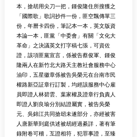
本，搶刼用尖刀一把，鍾俊隆住所搜獲之
「國際歌」歌詞抄件一份，匪空飄傳單三
份，年曆卡四份，筆記本一本，英文版資
本論一本，匪黨「中委會」有關「文化大
革命」之決議英文打字稿七張，可資佐
證，該項匪黨宣言，係被告蔡俊軍、鍾俊
隆兩人在新竹北大路天主教社會服務中心
油印，五星徽章係被告吳榮元在台南市民
權路新亞証章行訂製，均經該服務中心雇
員即證人林碧雲、葉家權及證章行負責人
即證人劉良瑜分別結證屬實，被告吳榮
元、吳錦江共同搶刼未遂部分，亦經被害
人唐新華到庭供述被刼經過綦詳，著有筆
錄附卷可稽，互證相符，犯罪事證，至臻