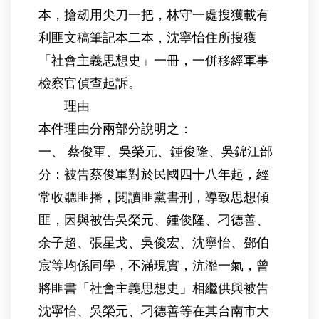
本，搶刼用尖刀一把，林守一處搜獲載有
利匪文稿筆記本二本，沈寧怡住所搜獲
「社會主義思想史」一冊，一併移經軍事
檢察官偵查起訴。
理由
本件理由分兩部分說明之：
一、 蔡俊軍、吳榮元、鍾俊隆、吳錦江部
分：被告蔡俊軍對於民國四十八年起，經
常收聽匪播，閱讀匪黨書刑，導致思想傾
匪，因與被告吳榮元、鍾俊隆、刁德善、
余子超、張星戈、吳俊宏、沈寧怡、鄧伯
宸等均係同學，不滿現實，沆瀣一氣，曾
將匪書「社會主義思想史」相繼供與被告
沈寧怡、吳榮元、刁德善等在其台南市大