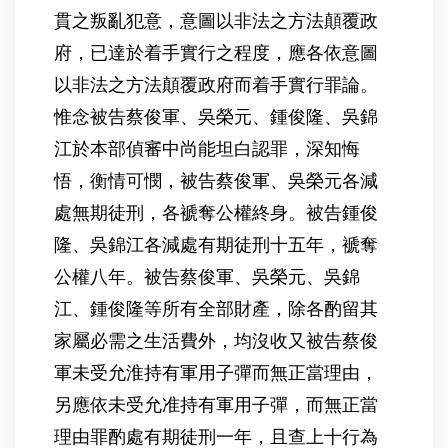
貫之叛亂犯意，意圖以非法之方法顛覆政
府，已達於着手實行之程度，應各依意圖
以非法之方法顛覆政府而着手實行罪論。
惟念被告蔡俊軍、吳榮元、鍾俊隆、吳錦
江於本部偵審中尚能坦白認罪，深知悔
悟，衡情可憫，被告蔡俊軍、吳榮元各減
處無期徒刑，各褫奪公權終身。被告鍾俊
隆、吳錦江各減處有期徒刑十五年，褫奪
公權八年。被告蔡俊軍、吳榮元、吳錦
江、鍾俊隆等所有全部財產，除各酌留其
家屬必需之生活費外，均沒收又被告蔡俊
軍未受允淮持有軍用子彈而無正當理由，
另應依未受允准持有軍用子彈，而無正當
理由罪酌處有期徒刑一年，且查上十行為