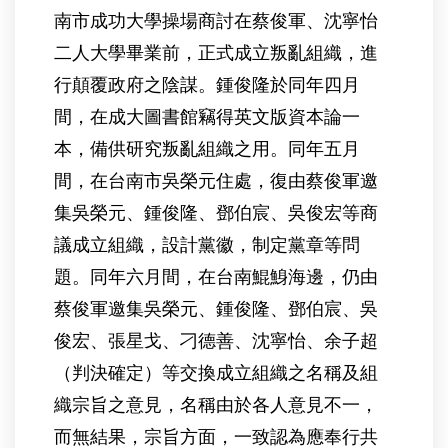
南市成功大學操場商討在蔡俊軍、沈寧怡
二人大學畢業前，正式成立叛亂組織，進
行顛覆政府之陰謀。鍾俊隆於同年四月
間，在成大圖書館竊得英文版資本論一
本，備供研究叛亂組織之用。同年五月
間，在台南市吳榮元住處，復由蔡俊軍邀
集吳榮元、鍾俊隆、鄧伯宸、吳俊宏等商
議成立組織，設計黨徽，制定黨章等問
題。同年六月間，在台南鯤鯓海邊，仍由
蔡俊軍邀集吳榮元、鍾俊隆、鄧伯宸、吳
俊宏、張星戈、刁德善、沈寧怡、余子超
（判決確定）等交換成立組織之名稱及組
織宗旨之意見，名稱由於各人意見不一，
而無結果，宗旨方面，一致認為應奉行共