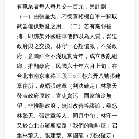
有職業者每人每月交一百元，另計劃：
（一）由張星戈、刁德善相機自軍中竊取
武器備供叛亂之用。（二）若有黨羽被
捕，即綁架外國駐華使節以為人質，脅迫
政府與之交換。林守一心想偏激，不滿政
府，意圖結合不滿現實青年，成立叛亂組
織，推翻政府，民國六十年六月上旬，在
台北市南京東路三段三○三巷六弄八號張建
章住所，邀晤張建章（判決確定）林擎天
發表政府腐敗，官吏貪污，國家前途無
望，非推翻政府，無以改善等謬論，蠱惑
林擎天、張建章等人。同月中旬，林守一
又於台北市羅斯福路「我們的咖啡屋」召
集林擎天、張建章、李國龍（判決確定）