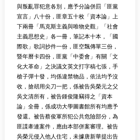
與叛亂罪犯意各別，應予分論併罰「匪黨
宣言」八十份，匪章五十枚「資本論」上
下兩冊「馬克斯主義與唯物史觀」「社會
主義思想史」各一冊，筆記本十本，「國
際歌」歌詞抄件一份，匪空飄傳單三份，
暨年曆卡四份，匪黨「中委會」有關「文
化大革命」之決議文英文打字稿七張，手
槍子彈十發，均係違禁物品，依法均予沒
收，搶刼用尖刀一把，係被告吳榮元之父
吳文清所有，被告鍾俊隆竊得之「資本
論」全冊，係成功大學圖書館所有均應予
發還。被告蔡俊軍所犯公共危險部分，為
匪諜牽連案件，應由本部併案審理。被告
吳榮元侵入他人住宅，未據唐新華提出告