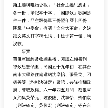
斯主義與唯物史觀」「社會主義思想史」
各一冊，筆記本十本，「國際歌」歌詞抄
件一件，匪空飄傳單三份暨年曆卡四份，
匪黨「中委會」有關「文化大革命」之決
議文英文打字稿七張，手槍子彈十發，均
沒收。
事實
蔡俊軍因經常收聽匪播，閱讀左傾書刊，
導致思想傾匪，民國五十九年初，在其台
南市大學路住處邀約沈寧怡、張星戈、刁
德善等（均判決確定）聚晤，共謀推翻政
府，奪取政權。六十年四五月間，蔡俊軍
又約集吳榮元、鍾俊隆、沈寧怡、鄧伯宸
（判決確定）吳俊宏（判決確定）等在台