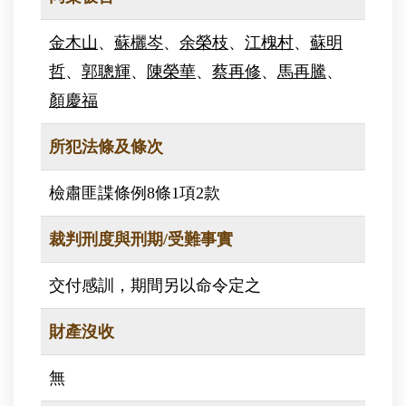
金木山
、
蘇欐岑
、
余榮枝
、
江槐村
、
蘇明
哲
、
郭聰輝
、
陳榮華
、
蔡再修
、
馬再騰
、
顏慶福
所犯法條及條次
檢肅匪諜條例8條1項2款
裁判刑度與刑期/受難事實
交付感訓，期間另以命令定之
財產沒收
無