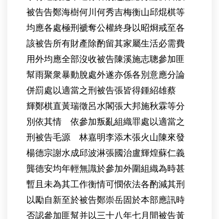
被告告鄭海樹何川何秀吉梅衡山邱焜棋等
均應各處極刑褫奪公權終身以昭烱戒至各
該被告所有財產除酌留其家屬生活必需費
用外均應全部沒收被告陳溪施志聰參加匪
幫雨聚衆暴動脫處外遂亦係各別意應分論
併罰處以適當之刑被告張皆得鍾紹雄蔡
輝鄭棋直黃瑞徵呂水閣張大邦施秋霖等分
別依其情 依參加叛亂組織罪處以適當之
刑被告毛源 林嘉明李添木張火山陳來發
楊德宗謝水成邱波淋張國治盧輝煌蘇仁義
龔德安均年輕無識於參加外圍組織為時甚
暫且未為其工作衡情可憫依法各酌減其刑
以勵自新至於被告鄭崇岳固於本部應訊時
否認參加匪幫并以三十八年七月間被告黃