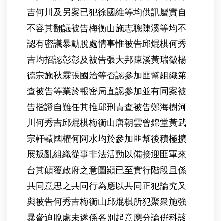
吉何川及另案已犯徐國維等均供訊屬實自
不容其翻議被告梅衡山施志聰陳溪等均不
認有密議暴動脫處情事惟被告邱焜棋何秀
吉均招認彰彰及被告張大邦陳溪黃瑞徵楊
德宗施秋霖張國治等否認參加匪幫組織第
查被告等業於報密局直認參加並有同案被
告指證自難任其推邱刑責查被告鄭海樹河
川何秀吉邱焜棋梅衡山唐朝雲曾錦堂黃武
宗軒轅國權何阿水均於參加匪幫後積極擴
展叛亂組織從事非法活動以備接迎匪軍來
台其顛覆政府之意圖顯已至實行階段且係
共同意思之共同行為應以共同正犯論究又
與被告何秀吉梅衡山邱焜棋所犯聚衆施強
暴脅迫脫處未遂係各別起意應分論倂科該