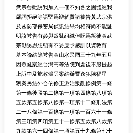
武宗曾勸誘我加入一個不知各之團體經我
嚴詞拒絕等語堅爲辯解質諸被告黃武宗供
及國防部保密局偵訊結果均相符尚不能証
明該被告有參與叛亂組織但既爲叛徒黃武
宗勸誘思想顯有不妥應予感訓以資教育
基本論結除被告黃山水民國三十九年五月
因叛亂案經台灣高等法院判處後不服提起
上訴中及施教爐另案結辦暨逸犯陳福星
獲案另結外合依修正懲治叛亂條例第一條
第十條後段第二條第一項第四條第八項第
五款第五條第八條第一項第十二條刑法第
二十八條第一百條第一項第一百六十一條
第三項第四項第五十一條第五款第八款第
九款第六十四條第一項第五十九條第七十