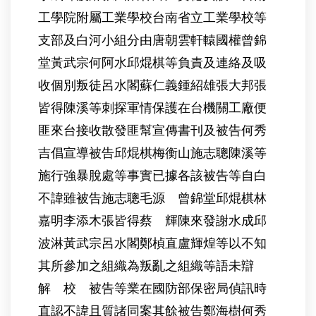
工學院附屬工業學校台南省立工業學校等
支部及白河小組分由唐朝雲軒轅國權曾錦
堂黃武宗何阿水邱焜棋等負責及連絡及吸
收個別叛徒呂水閣蘇仁義鍾紹雄張大邦張
皆得陳溪等刺探軍情保護在台機關工廠便
匪來台接收散發匪幫宣傳書刊及被告何秀
吉倡宣導被告邱焜棋梅衡山施志聰陳溪等
施行強暴脫處等事實已據各該被告等自白
不諱雖被告施志聰毛源 曾錦堂邱焜棋林
嘉明李添木張皆得蔡 輝陳來發謝水成邱
波淋黃武宗呂水閣鄭楨直盧輝煌等以不知
其所參加之組織為叛亂之組織等語未辯
解 校 被告等業在國防部保密局偵訊時
直認不諱且質諸同案其餘被告鄭海樹何秀