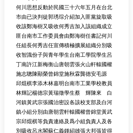
何川思想反動於民國三十六年五月在台北
市由已決判徒郭琇琮介紹加入匪黨旋取吸
收該鄭海樹又吸收何秀吉加入該組織成立
匪台南市工作委員會由鄭海樹任書記何川
任組長何秀吉任宣傳積極擴展組織分別吸
收智識份子與青年學生台南工學院學生呂
丁南許江新梅衡山唐朝雲張火山軒轅國權
施志聰陳顯榮曾錦堂施秋霖龔德安毛源
邱焜棋李添木林嘉明台南市工業學校教員
林輝記楊德宗黃瑞徵學生蔡 輝陳來 白
河鎮黃武宗張國治密設各該校支部及白河
鎮小組分別由唐朝雲軒轅國權曾錦堂黃武
宗邱焜棋等負責連絡及爲小組負責人及各
別吸收呂水閣蘇仁義鍾紹雄張大邦張皆得