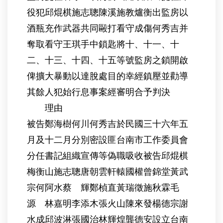
役犯邱焜棋施志聰陳溪施教爐衡出監房以
酒瓶充作武器共同毆打看守成傷何秀吉并
奪取看守王琪手中鎖匙將十、十一、十
二、十三、十四、十五等號監房之鎖開啟
俾擴大暴動以達脫處目的幸經鎮壓並勸導
其餘人犯始行息事案經審明合予判決
理由
被告鄭海樹何川何秀吉於民國三十六年五
月及十二月分別密設匪台南市工作委員會
分任書記組織宣傳等偽職吸收被告邱焜棋
梅衡山施志聰唐朝雲軒轅國權曾錦堂黃武
宗何阿水蔡 輝鄭楨直黃瑞徵施秋霖毛
源 林嘉明李添木張火山陳來發楊德宗謝
水成邱波淋張國治林輝煌龔德安設立台南