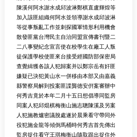
陳溪何阿水謝水成邱波淋鄭棋直盧輝煌等
加入該匪組織何阿水並領導謝水成邱波淋
等從事叛亂工作並刺探國軍情形利用機會
散發匪黨台灣民主自治同盟宣傳書刊暨二
二八事變紀念宣言使在校學生在廠工人叛
徒保護學校使匪來台接受經國防部保密局
查覺緝獲各該人犯歸案并以鄭宗岳有奸匪
嫌疑已決犯黃山水一併移由本部又由嘉義
縣警察局解到投案匪諜龔德安倂案審辦中
何秀吉竟於本年二月十五日想倡導同監房
同案人犯邱焜棋梅衡山施志聰陳溪及另案
人犯施教爐密議脫處遂於晨乘看守帶同外
役犯施金龍等傾倒馬桶時何秀吉首先傳出
監房捉住看守王琪梅衡山隨取跟出捉住外