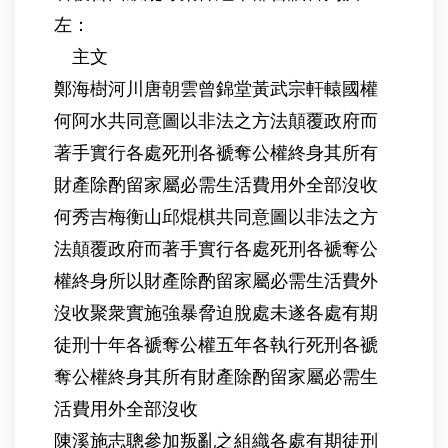
左：
主文
鄭海樹河川唐朝雲曾錦堂黃武宗軒轅國權
何阿水共同意圖以非法之方法顛覆政府而
著手實行各處死刑各褫奪公權終身其所有
財產除酌留家屬必需生活費用外全部沒收
何秀吉梅衡山邱焜棋共同意圖以非法之方
法顛覆政府而著手實行各處死刑各褫奪公
權終身所以財產除酌留家屬必需生活費外
沒收聚衆實施強暴脅迫脫處未遂各處有期
徒刑十年各褫奪公權五年各執行死刑各褫
奪公權終身其所有財產除酌留家屬必需生
活費用外全部沒收
陳溪施志聰參加叛亂之組織各處有期徒刑