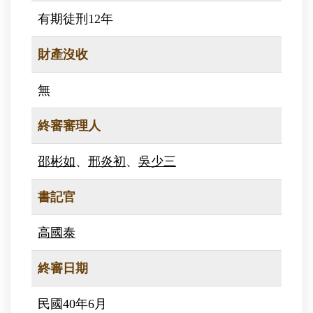
有期徒刑12年
財產沒收
無
終審審理人
邵彬如
、
邢炎初
、
吳少三
書記官
高國泰
終審日期
民國40年6月