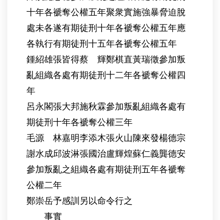
十年各褫奪公權五年聚衆實施強暴脅迫脫
處未各遂有期徒刑十年各褫奪公權五年應
各執行有期徒刑十五年各褫奪公權五年
鍾紹雄張皆得蔡 輝鄭棋直黃瑞徵參加叛
亂組織各處有期徒刑十二年各褫奪公權四
年
呂永閣張大邦施秋霖參加叛亂組織各處有
期徒刑十年各褫奪公權三年
毛源 林嘉明李添木張火山陳來發楊德宗
謝水成邱波淋張國治盧輝煌蘇仁義龔德安
參加叛亂之組織各處有期徒刑五年各褫奪
公權二年
鄭崇岳予感訓另以命令行之
事實