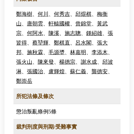
鄭海樹
、
何川
、
何秀吉
、
邱焜棋
、
梅衡
山
、
唐朝雲
、
軒轅國權
、
曾錦堂
、
黃武
宗
、
何阿水
、
陳溪
、
施志聰
、
鍾紹雄
、
張
皆得
、
蔡堃輝
、
鄭棋直
、
呂水閣
、
張大
邦
、
施秋霖
、
毛源墏
、
林嘉明
、
李添木
、
張火山
、
陳來發
、
楊德宗
、
謝水成
、
邱波
淋
、
張國治
、
盧輝煌
、
蘇仁義
、
龔德安
、
鄭崇岳
所犯法條及條次
懲治叛亂條例5條
裁判刑度與刑期/受難事實