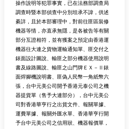
操作說明等犯罪事實，已在法務部調查局
調查時暨本部偵查中分別坦承不諱，供述
綦詳，且於本部審理中，對前往匪區裝修
機器等情，亦直承無隱，是各被告等有關
部分互證相符，並有獲案之預定由香港運
機器往大連之貨物運輸通知單、匪交付之
錶面設計圖說、輸匪之部分機器使用說明
書及線路圖說、輸匪之山門牌ＥＸ－Ⅱ錶
面焊腳機說明書、匪偽人民幣一角紙幣六
張，台中元美公司開予香港元泰公司之機
器提貨單（售予大連部分），台中元美公
司對香港華亨行之出貨文件、報關單據、
運費單據、報關外匯水單、香港華亨行開
予台中元美公司之信用狀、機器報價單，