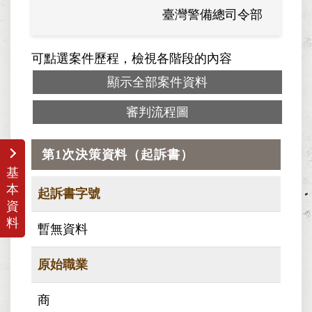
臺灣警備總司令部
軍法
可點選案件歷程，檢視各階段的內容
顯示全部案件資料
審判流程圖
第1次決策資料（起訴書）
基
本
起訴書字號
資
料
暫無資料
原始職業
商