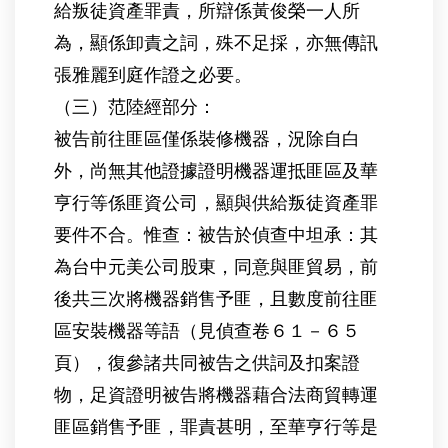
給叛徒資產罪責，所辯係黃俊榮一人所
為，顯係卸責之詞，殊不足採，亦無傳訊
張雅麗到庭作證之必要。
（三）范陸經部分：
被告前往匪區僅係裝修機器，況除自白
外，尚無其他證據證明機器運抵匪區及華
亨行等係匪資公司，顯與供給叛徒資產罪
要件不合。惟查：被告於偵查中坦承：其
為台中元美公司股東，同意與匪貿易，前
後共三次將機器銷售予匪，且數度前往匪
區安裝機器等語（見偵查卷６１－６５
頁），復參諸共同被告之供詞及扣案證
物，足資證明被告將機器藉合法商貿轉運
匪區銷售予匪，罪責甚明，至華亨行等是