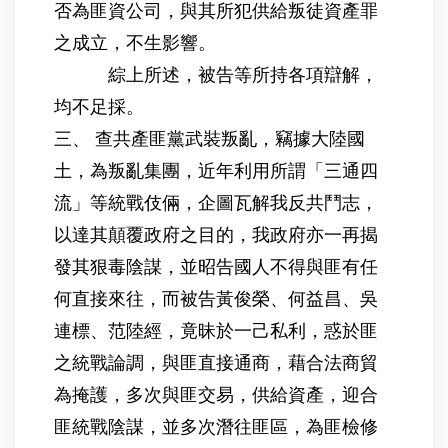
否為匪資公司，與其所犯供給叛徒資產罪
之成立，不生影響。
綜上所述，被告等所持各項辯解，
均不足採。
三、 查共產匪黨武裝叛亂，竊據大陸國
土，為叛亂集團，近年利用所謂「三通四
流」等統戰伎倆，企圖瓦解我反共鬥志，
以達其顛覆政府之目的，我政府亦一再揭
發其狠毒陰謀，並昭告國人不得與匪有任
何直接來往，而被告黃俊榮、何益昌、吳
連標、范陸經，竟昧於一己私利，惑於匪
之統戰論調，與匪直接通商，藉合法商貿
為掩護，多次與匪交易，供給資產，迎合
匪統戰陰謀，並多次潛往匪區，為匪檢修