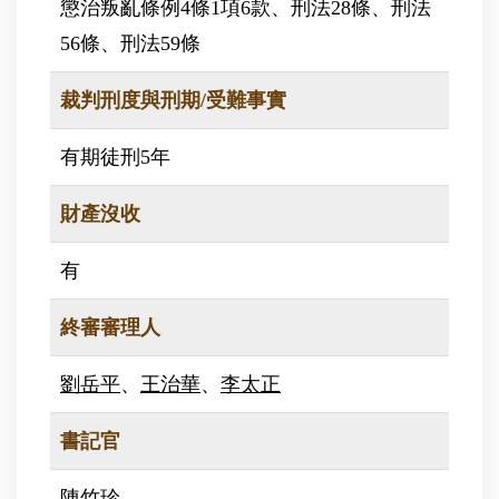
懲治叛亂條例4條1項6款、刑法28條、刑法
56條、刑法59條
裁判刑度與刑期/受難事實
有期徒刑5年
財產沒收
有
終審審理人
劉岳平
、
王治華
、
李太正
書記官
陳竹珍