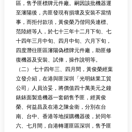
區，售予匪標牌元件廠。嗣因該批機器運
至瀋陽後，共匪發現有損壞及安裝不當情
事，而拒付款項，黃俊榮乃偕同吳連標、
范陸經等人，於七十三年十二月下旬、七
十四年三月中旬、四月中旬、六月下旬，
四度潛往匪區瀋陽偽標牌元件廠，助匪修
復機器及安裝、試俥，操作說明等。
（二） 七十四年三、四月間，黃俊榮經葉
立發介紹，在港與匪深圳「光明錶業工貿
公司」人員洽妥，將價值四十萬美元之鐘
錶錶面製造機器一套銷售予匪，經黃俊
榮、何益昌及在港之陳金衛，分別在台
南、台中、香港等地採購機器後，於同年
六、七月間，自港轉運匪區深圳，售予匪