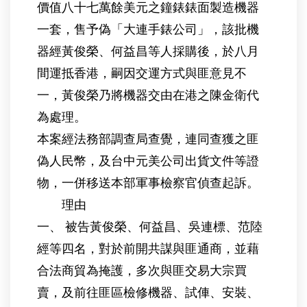
價值八十七萬餘美元之鐘錶錶面製造機器
一套，售予偽「大連手錶公司」，該批機
器經黃俊榮、何益昌等人採購後，於八月
間運抵香港，嗣因交運方式與匪意見不
一，黃俊榮乃將機器交由在港之陳金衛代
為處理。
本案經法務部調查局查覺，連同查獲之匪
偽人民幣，及台中元美公司出貨文件等證
物，一併移送本部軍事檢察官偵查起訴。
理由
一、 被告黃俊榮、何益昌、吳連標、范陸
經等四名，對於前開共謀與匪通商，並藉
合法商貿為掩護，多次與匪交易大宗買
賣，及前往匪區檢修機器、試俥、安裝、