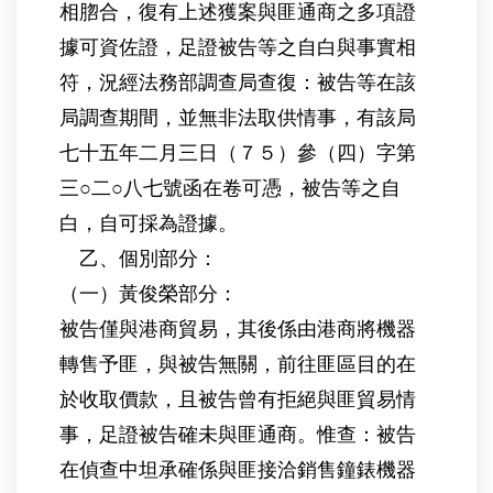
相脗合，復有上述獲案與匪通商之多項證
據可資佐證，足證被告等之自白與事實相
符，況經法務部調查局查復：被告等在該
局調查期間，並無非法取供情事，有該局
七十五年二月三日（７５）參（四）字第
三○二○八七號函在卷可憑，被告等之自
白，自可採為證據。
乙、個別部分：
（一）黃俊榮部分：
被告僅與港商貿易，其後係由港商將機器
轉售予匪，與被告無關，前往匪區目的在
於收取價款，且被告曾有拒絕與匪貿易情
事，足證被告確未與匪通商。惟查：被告
在偵查中坦承確係與匪接洽銷售鐘錶機器