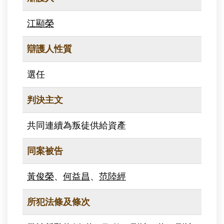
江顯榮
辯護人性質
選任
判決主文
共同連續為叛徒供給資產
同案被告
黃俊榮
、
何益昌
、
范陸經
所犯法條及條次