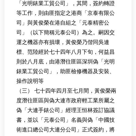
「光明錶業工貿公司」，其間，簽約轉證
等工作，則由匪指定之港商「京泰有限公
司」與黃俊榮在港自組之「元泰精密公
司」（以下簡稱元泰公司）為之。嗣因交
運之機器亦有損壞，黃俊榮乃偕同吳連
標、范陸經於七十四年八月下旬，何益昌
則於八月底，由港潛往匪區深圳偽「光明
錶業工貿公司」，助匪檢修機器及安裝、
操作說明等
（三） 七十四年四月至七月間，黃俊榮兩
度潛往匪區與偽大連市政府輕工業所屬之
偽「大連手錶公司」經理王恒林簽訂協議
書，並以「元泰公司」名義與偽「中國技
術進口總公司大連分公司」正式簽約，將