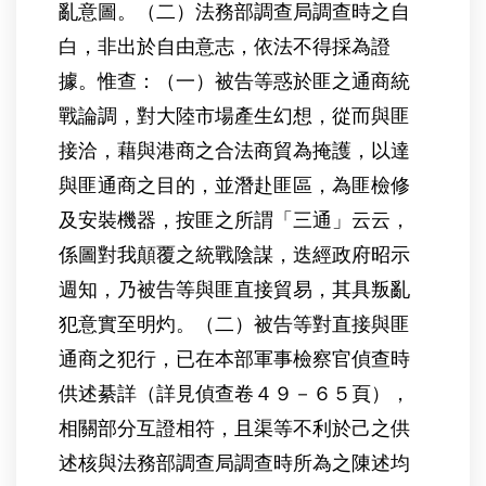
亂意圖。（二）法務部調查局調查時之自
白，非出於自由意志，依法不得採為證
據。惟查：（一）被告等惑於匪之通商統
戰論調，對大陸市場產生幻想，從而與匪
接洽，藉與港商之合法商貿為掩護，以達
與匪通商之目的，並潛赴匪區，為匪檢修
及安裝機器，按匪之所謂「三通」云云，
係圖對我顛覆之統戰陰謀，迭經政府昭示
週知，乃被告等與匪直接貿易，其具叛亂
犯意實至明灼。（二）被告等對直接與匪
通商之犯行，已在本部軍事檢察官偵查時
供述綦詳（詳見偵查卷４９－６５頁），
相關部分互證相符，且渠等不利於己之供
述核與法務部調查局調查時所為之陳述均