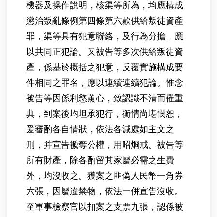
機器及操作說明，核渠等所為，均應構成
懲治叛亂條例第四條第六款供給叛徒資產
罪，渠等具有犯意聯絡，及行為分擔，應
以共同正犯論。又被告等多次供給叛徒資
產，係基於概括之犯意，反覆實施構成要
件相同之罪名，應以連續連續犯論。惟念
被告等因係利慾薰心，致認識不清而罹重
典，到案後均坦承犯行，衡情尚堪憫恕，
爰審酌各自情狀，依法各減處如主文之
刑，并宣告褫奪公權，用昭烱戒。被告等
所有財產，除各酌留其家屬必需之生費
外，均沒收之。獲案之匪偽人民幣一角券
六張，因屬違禁物，依法一併宣告沒收。
至軍事檢察官以扣案之支票九張，認係被