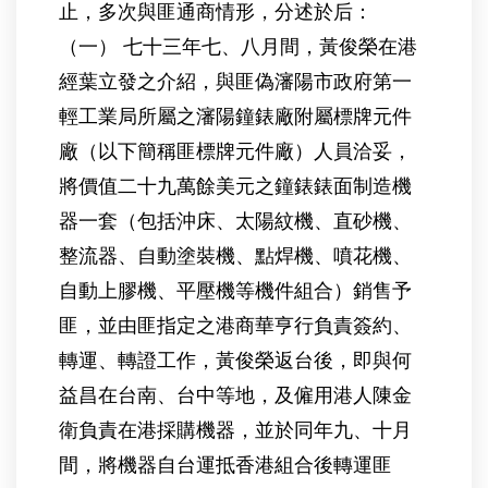
止，多次與匪通商情形，分述於后：
（一） 七十三年七、八月間，黃俊榮在港
經葉立發之介紹，與匪偽瀋陽市政府第一
輕工業局所屬之瀋陽鐘錶廠附屬標牌元件
廠（以下簡稱匪標牌元件廠）人員洽妥，
將價值二十九萬餘美元之鐘錶錶面制造機
器一套（包括沖床、太陽紋機、直砂機、
整流器、自動塗裝機、點焊機、噴花機、
自動上膠機、平壓機等機件組合）銷售予
匪，並由匪指定之港商華亨行負責簽約、
轉運、轉證工作，黃俊榮返台後，即與何
益昌在台南、台中等地，及僱用港人陳金
衛負責在港採購機器，並於同年九、十月
間，將機器自台運抵香港組合後轉運匪