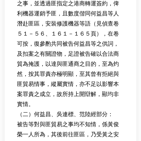
之事，並透過匪指定之港商轉運簽約，俾
利機器運銷予匪，且數度偕同何益昌等人
潛赴匪區，安裝修護機器等語（見偵查卷
５１－５６、１６１－１６５頁），在卷
可按，復參酌共同被告何益昌等之供詞，
及扣案之有關證物，足證被告確以合法商
貿為掩護，以達與匪通商之目的，至為灼
然，按其罪責亦極明顯，至其曾有拒絕與
匪貿易情事，縱屬實情，亦不足以影響本
案罪責之成立，故所持上開辯解，顯均非
實情。
（二）何益昌、吳連標、范陸經部分：
被告等對與匪貿易之事均不知情，係黃俊
榮一人所為，其後前往匪區，乃受黃之安