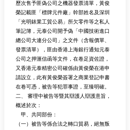
歷次售予匪偽公司之機器發票清單，黃俊
榮記載匪「標牌元件廠」幹部姓名及深圳
「光明錶業工貿公易」所欠零件等之私人
筆記簿，元泰公司開予偽「中國技術進口
總公司大連分公司」之文件（含報價單、
發票清單），匪由香港上海銀行通知元泰
公司之押滙信函等文件，在卷足資佐證，
又香港元泰精密公司確係由黃俊榮在港申
請設立，此有黃俊榮簽署之商業登記申書
在卷可憑，被告等犯罪事證，至臻明確。
二、 審理中被告等暨其辯護人辯護意旨，
概述於次：
甲、共同部份：
（一）被告等係合法之轉口貿易，絕無叛