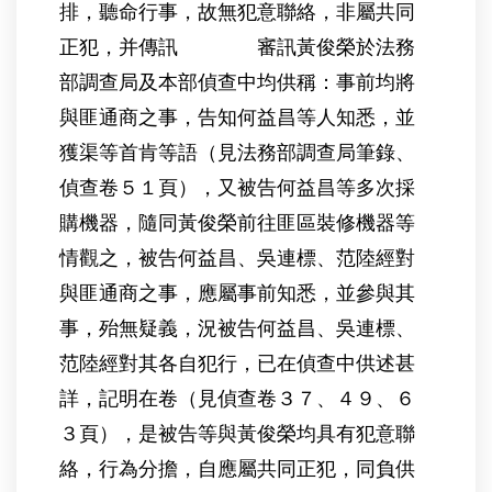
排，聽命行事，故無犯意聯絡，非屬共同
正犯，并傳訊 審訊黃俊榮於法務
部調查局及本部偵查中均供稱：事前均將
與匪通商之事，告知何益昌等人知悉，並
獲渠等首肯等語（見法務部調查局筆錄、
偵查卷５１頁），又被告何益昌等多次採
購機器，隨同黃俊榮前往匪區裝修機器等
情觀之，被告何益昌、吳連標、范陸經對
與匪通商之事，應屬事前知悉，並參與其
事，殆無疑義，況被告何益昌、吳連標、
范陸經對其各自犯行，已在偵查中供述甚
詳，記明在卷（見偵查卷３７、４９、６
３頁），是被告等與黃俊榮均具有犯意聯
絡，行為分擔，自應屬共同正犯，同負供