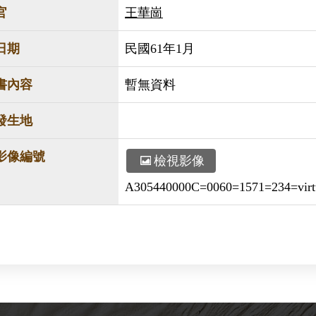
官
王華崗
日期
民國61年1月
書內容
暫無資料
發生地
影像編號
檢視影像
A305440000C=0060=1571=234=virtu