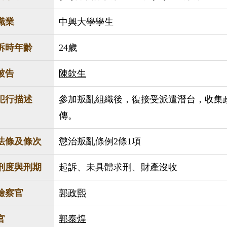
職業
中興大學學生
訴時年齡
24歲
被告
陳欽生
犯行描述
參加叛亂組織後，復接受派遣潛台，收集
傳。
法條及條次
懲治叛亂條例2條1項
刑度與刑期
起訴、未具體求刑、財產沒收
檢察官
郭政熙
官
郭泰煌