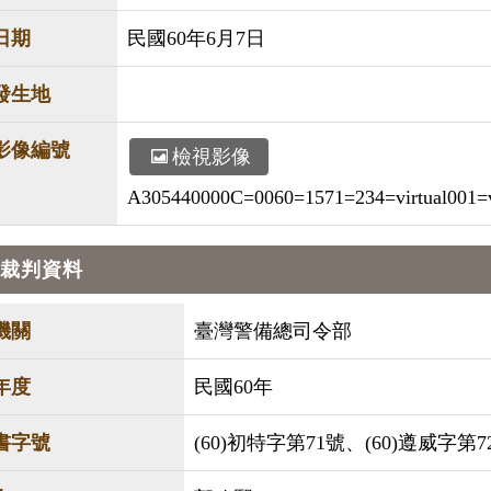
日期
民國60年6月7日
發生地
影像編號
檢視影像
A305440000C=0060=1571=234=virtual001=v
裁判資料
機關
臺灣警備總司令部
年度
民國60年
書字號
(60)初特字第71號、(60)遵威字第7