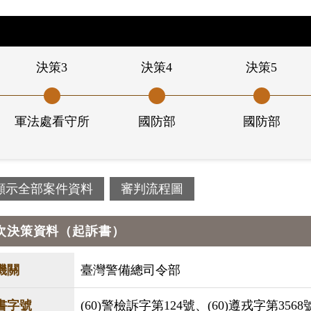
決策3
決策4
決策5
軍法處看守所
國防部
國防部
顯示全部案件資料
審判流程圖
次決策資料（起訴書）
機關
臺灣警備總司令部
書字號
(60)警檢訴字第124號、(60)遵戎字第3568