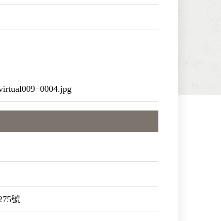
irtual009=0004.jpg
275號