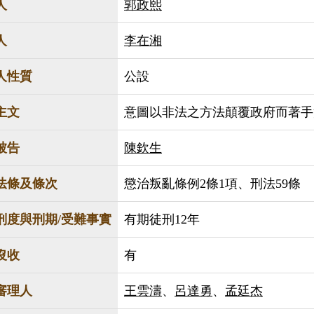
人
郭政熙
人
李在湘
人性質
公設
主文
意圖以非法之方法顛覆政府而著手
被告
陳欽生
法條及條次
懲治叛亂條例2條1項、刑法59條
刑度與刑期/受難事實
有期徒刑12年
沒收
有
審理人
王雲濤
、
呂達勇
、
孟廷杰