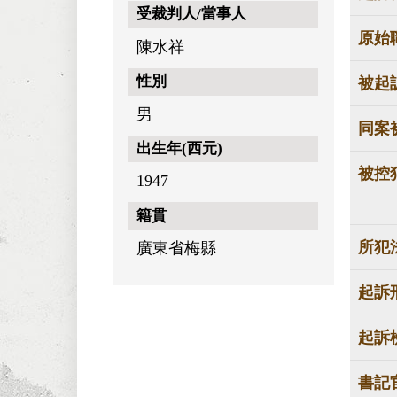
受裁判人/當事人
原始
陳水祥
性別
被起
男
同案
出生年(西元)
被控
1947
籍貫
所犯
廣東省梅縣
起訴
起訴
書記