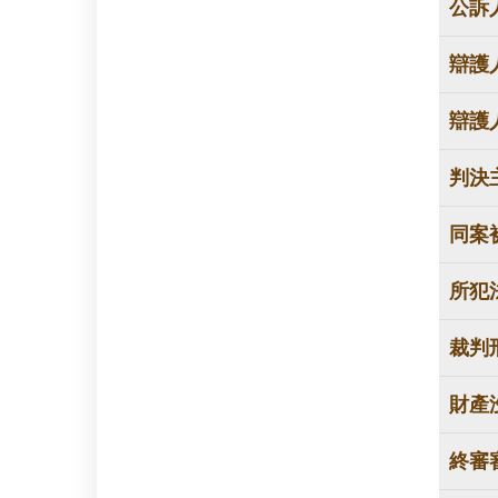
公訴
辯護
辯護
判決
同案
所犯
裁判
財產
終審