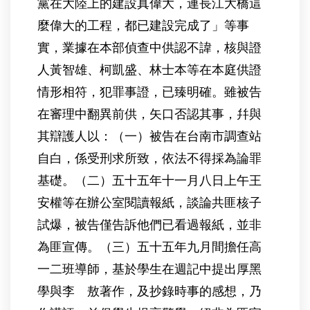
黨在大陸上的建設真偉大，連長江大橋這
麼偉大的工程，都已建設完成了」等事
實，業據在本部偵查中供認不諱，核與證
人黃智雄、柯凱盛、林士本等在本庭供證
情形相符，犯罪事證，已臻明確。雖被告
在審理中翻異前供，矢口否認其事，幷與
其辯護人以：（一）被告在台南市調查站
自白，係受刑求所致，依法不得採為論罪
基礎。（二）五十五年十一月八日上午王
安權等在辦公室閱讀報紙，談論共匪核子
試爆，被告僅告訴他們已看過報紙，並非
為匪宣傳。（三）五十五年九月間擔任高
一二班導師，基於學生在週記中提出厚黑
學與李 敖著作，及抄錄時事的感想，乃