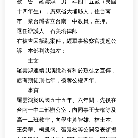
被 告 羅雲鴻 男 年四十五歲（民國
十四年生），廣東省大埔縣人，住台南
市，業台灣省立台南一中教員，在押。
選任辯護人 石美瑜律師
右被告因叛亂案件，經軍事檢察官提起公
訴，本部判決如左：
主文
羅雲鴻連續以演說為有利於叛徒之宣傳，
處有期徒刑七年，褫奪公權四年。
事實
羅雲鴻於民國五十五年、六年間，先後在
台南一中二部辦公室，向同事王安權等及
高一二班教室，向學生黃智雄、林士本、
王榮華、柯凱盛、張景松等公開發表頌揚