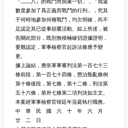
『二二八』的戰鬥而捐棄一切」，「我還
數度參加了爲正義而戰鬥的行列」，究其
于何時地參加何種戰鬥，均欠明確，尚不
足認定其已從事顛覆活動。綜上所述，被
告關此部分，既別無積極確切證據證明，
要難認定，軍事檢察官起訴法條應予變
更。
據上論結，應依軍事審判法第一百七十三
條前段，第一百七十四條，懲治叛亂條例
第十條後段，第七條，第十二條，刑法第
五十六條，第卅七條第二項判決如主文。
本案經軍事檢察官韓廷年蒞庭執行職務。
中 華 民 國 六 十 年 六 月
廿 二 日