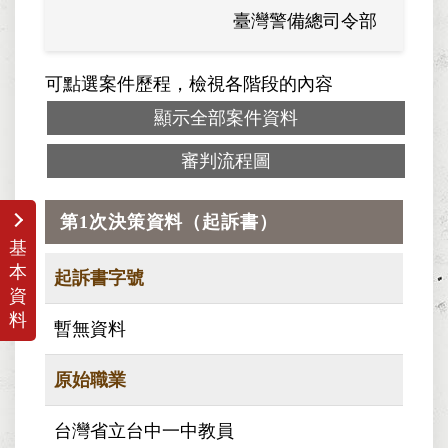
臺灣警備總司令部
軍法
可點選案件歷程，檢視各階段的內容
顯示全部案件資料
審判流程圖
第1次決策資料（起訴書）
基
本
起訴書字號
資
料
暫無資料
原始職業
台灣省立台中一中教員