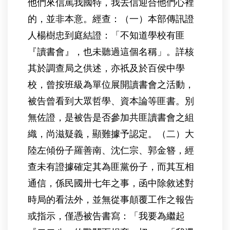
他們來信罵我國特，我去信迎合他們心裡
的，並非本意。經查：（一）本部傳訊證
人楊樹忠到庭結證：「不知道學校有匪
『讀書會』，也未聽過這個名稱」。詳核
其於調查局之供述，亦祇及於百侯中學
校，曾按班級為單位展開讀書會之活動，
被告曾看到大眾哲學、資本論等匪書。別
無佐證，是被告是否參加共匪讀書會之組
織，尚滋疑義，顯難據予認定。（二）大
陸左傾份子羅善南、沈仁宗、郭金簪，經
查未有證據確定其為匪黨份子，而其互相
通信，係民國卅七年之事，函中除敘述對
時局的看法外，並無從事顛覆工作之報告
或指示，僅憑被告書寫：「我要為繼起