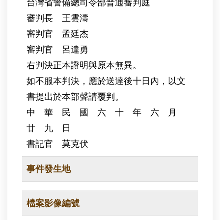
台灣省警備總司令部普通審判庭
審判長 王雲濤
審判官 孟廷杰
審判官 呂達勇
右判決正本證明與原本無異。
如不服本判決，應於送達後十日內，以文
書提出於本部聲請覆判。
中 華 民 國 六 十 年 六 月
廿 九 日
書記官 莫克伏
事件發生地
檔案影像編號