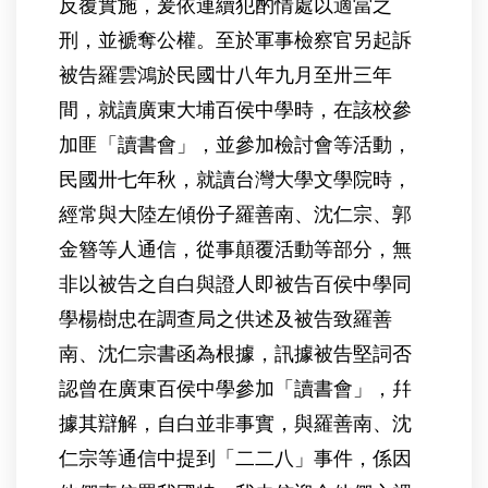
反覆實施，爰依連續犯酌情處以適當之
刑，並褫奪公權。至於軍事檢察官另起訴
被告羅雲鴻於民國廿八年九月至卅三年
間，就讀廣東大埔百侯中學時，在該校參
加匪「讀書會」，並參加檢討會等活動，
民國卅七年秋，就讀台灣大學文學院時，
經常與大陸左傾份子羅善南、沈仁宗、郭
金簪等人通信，從事顛覆活動等部分，無
非以被告之自白與證人即被告百侯中學同
學楊樹忠在調查局之供述及被告致羅善
南、沈仁宗書函為根據，訊據被告堅詞否
認曾在廣東百侯中學參加「讀書會」，幷
據其辯解，自白並非事實，與羅善南、沈
仁宗等通信中提到「二二八」事件，係因