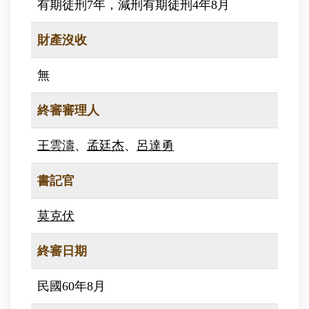
有期徒刑7年，減刑有期徒刑4年8月
財產沒收
無
終審審理人
王雲濤
、
孟廷杰
、
呂達勇
書記官
莫克伏
終審日期
民國60年8月