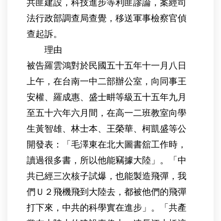
共匪建設，科技進步等利匪謬論，案經司
法行政部調查局查覺，移送軍事檢察官偵
查起訴。
理由
被告羅雲鴻對於民國五十五年十一月八日
上午，在台南一中二部辦公室，向同事王
安權、羅成惠、盛士畊等級五十五年九月
至五十六年六月間，在高一二班教室向學
生黃智雄、林士本、王榮華、柯凱盛等公
開發表：「毛澤東在北大圖書舘工作時，
讀過很多書，所以他能竊據大陸」。「中
共已經三次核子試爆，也能製造飛彈，我
們Ｕ２飛機飛到大陸去，都被他們的飛彈
打下來，中共的科學實在進步」。「共產