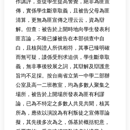
作講評，並促學生提高警覺，絕非為匪宣
傳，實係學生斷章取義，且被告父母為匪
清算，更無為匪宣傳之理云云，資為辯
解。但查：被告於上開時地向學生發表利
匪言論，不唯已據被告在本部偵查中自
白，且核與證人所供相符，其事已臻明確
而無可疑，諉係受刑求迫供，學生斷章取
義，無非事後狡展之詞，其辯解及辯護意
旨均不足採。按台南省立第一中學二部辦
公室及高一二班教室，均為多數人聚集之
場所，被告於上開場所發表為匪有利謬
論，已為不特定之多數人共見共聞，核其
所為，應依以演說為有利叛徒之宣傳罪論
擬，其先後多次為之，係基於概括犯意，