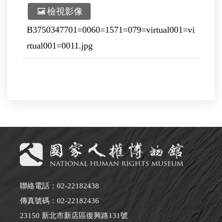
檢視影像
B3750347701=0060=1571=079=virtual001=vi
rtual001=0011.jpg
聯絡電話：02-22182438
傳真號碼：02-22182436
23150 新北市新店區復興路131號