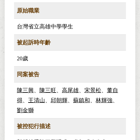
原始職業
台灣省立高雄中學學生
被起訴時年齡
20歲
同案被告
陳三興
、
陳三旺
、
高尾雄
、
宋景松
、
董自
得
、
王清山
、
邱朝輝
、
蘇鎮和
、
林輝強
、
劉金獅
被控犯行描述