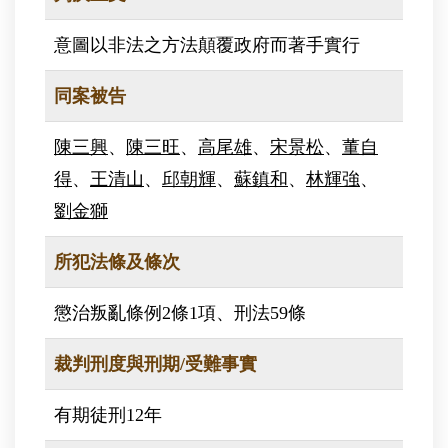
意圖以非法之方法顛覆政府而著手實行
同案被告
陳三興
、
陳三旺
、
高尾雄
、
宋景松
、
董自
得
、
王清山
、
邱朝輝
、
蘇鎮和
、
林輝強
、
劉金獅
所犯法條及條次
懲治叛亂條例2條1項、刑法59條
裁判刑度與刑期/受難事實
有期徒刑12年