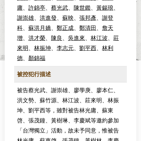
庸
、
許錦亭
、
蔡光武
、
陳世鑑
、
黃鍚琅
、
謝崇雄
、
洪進發
、
蘇映
、
張邦彥
、
謝登
科
、
蘇洪月嬌
、
鄭正成
、
鄭清田
、
詹天
增
、
洪才榮
、
陳良
、
吳進來
、
林江波
、
莊
來明
、
林振坤
、
李志元
、
劉平西
、
林利
德
、
顏錦福
被控犯行描述
被告蔡光武、謝崇雄、廖學庚、廖本仁、
洪文勢、蘇竹源、林江波、莊來明、林振
坤、劉平西等，雖對被告林光庸、蘇東
啓、張茂鐘、黃樹琳、李慶斌等邀約參加
「台灣獨立」活動，故未予同意，惟被告
林光庸、蘇東啓、張茂鐘、黃樹林、李慶