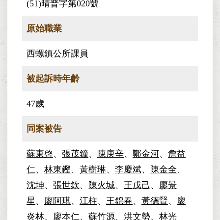
(51)晴普字第020號
原始職業
西螺鎮公所課員
被起訴時年齡
47歲
同案被告
蘇東啓
、
張茂鐘
、
陳庚辛
、
鄭金河
、
詹益
仁
、
林東鏗
、
黃樹琳
、
李慶斌
、
陳金全
、
沈坤
、
張世欽
、
陳火城
、
王戊己
、
廖景
星
、
廖阿琪
、
江柱
、
王錦春
、
黃德賢
、
廖
炎林
、
廖本仁
、
蘇竹源
、
洪文勢
、
林光