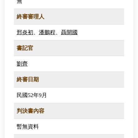
無
終審審理人
邢炎初
、
潘鵬程
、
聶開國
書記官
劉齊
終審日期
民國52年9月
判決書內容
暫無資料