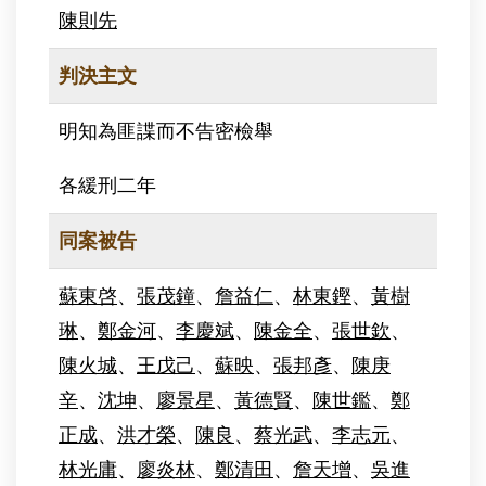
陳則先
判決主文
明知為匪諜而不告密檢舉
各緩刑二年
同案被告
蘇東啓
、
張茂鐘
、
詹益仁
、
林東鏗
、
黃樹
琳
、
鄭金河
、
李慶斌
、
陳金全
、
張世欽
、
陳火城
、
王戊己
、
蘇映
、
張邦彥
、
陳庚
辛
、
沈坤
、
廖景星
、
黃德賢
、
陳世鑑
、
鄭
正成
、
洪才榮
、
陳良
、
蔡光武
、
李志元
、
林光庸
、
廖炎林
、
鄭清田
、
詹天增
、
吳進