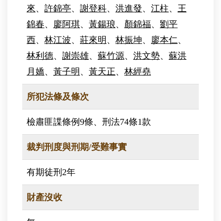
來
、
許錦亭
、
謝登科
、
洪進發
、
江柱
、
王
錦春
、
廖阿琪
、
黃鍚琅
、
顏錦福
、
劉平
西
、
林江波
、
莊來明
、
林振坤
、
廖本仁
、
林利德
、
謝崇雄
、
蘇竹源
、
洪文勢
、
蘇洪
月嬌
、
黃子明
、
黃天正
、
林經堯
所犯法條及條次
檢肅匪諜條例9條、刑法74條1款
裁判刑度與刑期/受難事實
有期徒刑2年
財產沒收