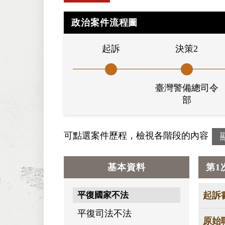
政治案件流程圖
起訴
決策2
臺灣警備總司令
部
可點選案件歷程，檢視各階段的內容
基本資料
第1
平復國家不法
起訴
平復司法不法
原始