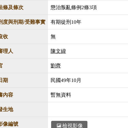
法條及條次
懲治叛亂條例2條3項
刑度與刑期/受難事實
有期徒刑10年
沒收
無
審理人
陳文緯
官
劉齊
日期
民國49年10月
書內容
暫無資料
發生地
影像編號
檢視影像