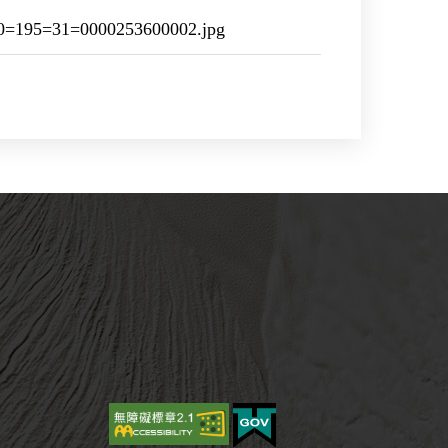
=195=31=0000253600002.jpg