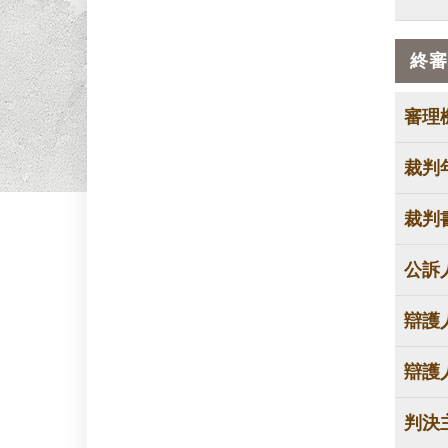
終審
審理
裁判
裁判
公訴
辯護
辯護
判決