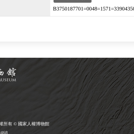
B3750187701=0048=1571=33904350
 版權所有 © 國家人權博物館
8468