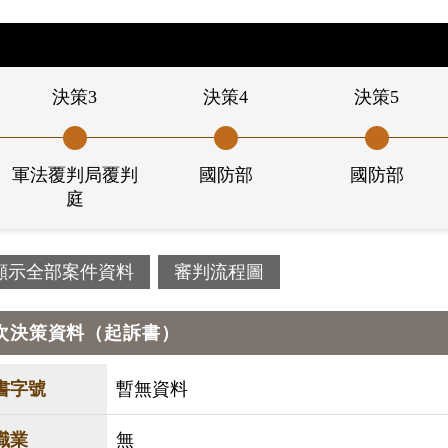
決策3
決策4
決策5
軍法覆判局覆判
國防部
國防部
庭
顯示全部案件資料
審判流程圖
次決策資料（起訴書）
書字號
暫無資料
職業
無