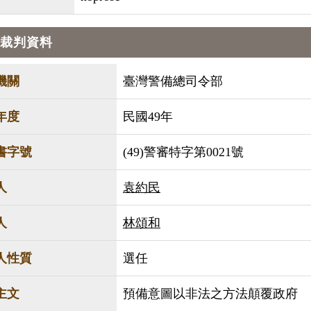
裁判資料
機關
臺灣警備總司令部
年度
民國49年
書字號
(49)警審特字第0021號
人
袁約民
人
林頌和
人性質
選任
主文
預備意圖以非法之方法顛覆政府