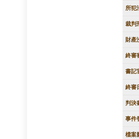
所犯
裁判
財產
終審
書記
終審
判決
事件
檔案