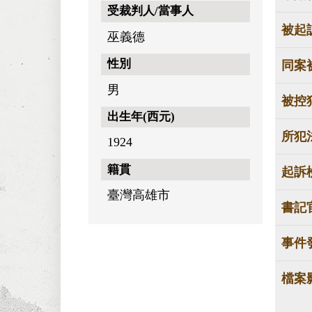
受裁判人/當事人
被起
巫義德
性別
同案
男
被控
出生年(西元)
所犯
1924
籍貫
起訴
臺灣高雄市
書記
事件
檔案