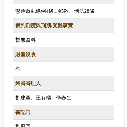
懲治叛亂條例4條1項5款、刑法28條
裁判刑度與刑期/受難事實
暫無資料
財產沒收
有
終審審理人
劉建章
、
王有樑
、
傅春生
書記官
劉冠亞