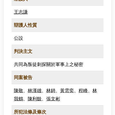
王志謙
辯護人性質
公設
判決主文
共同為叛徒刺探關於軍事上之秘密
同案被告
陳敬
、
林漢雄
、
林錡
、
黃雲奕
、
程峰
、
林
我鶴
、
陳利餘
、
張文彬
所犯法條及條次