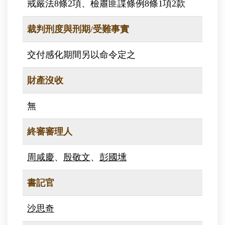
戒嚴法8條2項、檢肅匪諜條例8條1項2款
裁判刑度與刑期/受難事實
交付感化期間另以命令定之
財產沒收
無
終審審理人
周咸慶
、
殷敬文
、
彭國壎
書記官
沙思奇