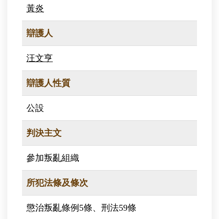
黃炎
辯護人
汪文亨
辯護人性質
公設
判決主文
參加叛亂組織
所犯法條及條次
懲治叛亂條例5條、刑法59條