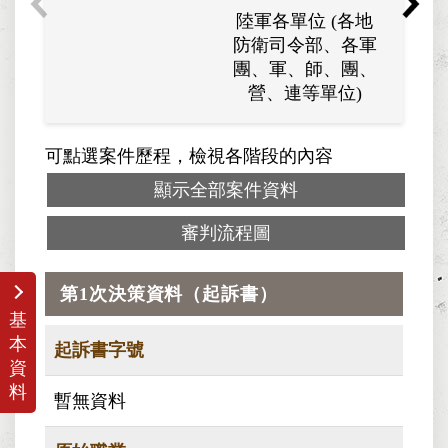
陸軍各單位 (各地
金門
防衛司令部、各軍
團、軍、師、團、
營、連等單位)
可點選案件歷程，檢視各階段的內容
顯示全部案件資料
審判流程圖
第1次決策資料（起訴書）
基
本
起訴書字號
資
料
暫無資料