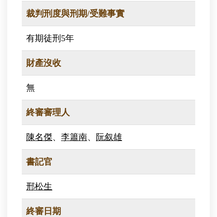
裁判刑度與刑期/受難事實
有期徒刑5年
財產沒收
無
終審審理人
陳名傑
、
李簫南
、
阮叙雄
書記官
邢松生
終審日期