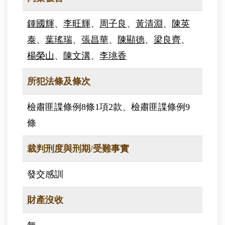
鍾國輝
、
李旺輝
、
周子良
、
黃清淵
、
陳英
泰
、
葉瑤瑞
、
張昌華
、
陳顯德
、
梁良齊
、
楊榮山
、
陳文溝
、
李珧香
所犯法條及條次
檢肅匪諜條例8條1項2款、檢肅匪諜條例9
條
裁判刑度與刑期/受難事實
發交感訓
財產沒收