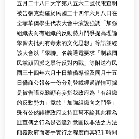
五月二十八日大字第八五六二號代電查明
被告張克勤確於民國三十四年六月八日在
全菲華僑學生代表大會中演說強調「加強
組織去向有組織的反動勢力鬥爭提高理論
學習去批判有毒素的文化思想」等語並經
該大會以「學聯」名義通電要求「制裁國
民黨頑固派之暴行反對內戰」等附送有民
國三十四年六月十日華僑導報及同月十五
日僑商公報各一份分別登載經過詳情可據
是被告張克勤顯有妄指我政府為「有組織
的反動勢力」竟欲「加強組織向之鬥爭」
殊有公然誹謗政府支持匪幫不論其此種為
匪宣傳之行為是否達到意圖以非法之方法
顛覆政府而著手實行之程度而其犯罪時間