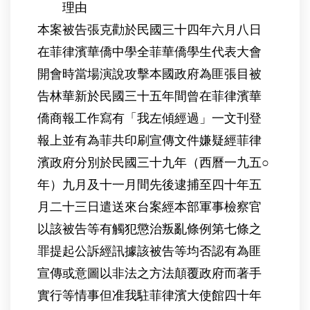
理由
本案被告張克勸於民國三十四年六月八日
在菲律濱華僑中學全菲華僑學生代表大會
開會時當場演說攻擊本國政府為匪張目被
告林華新於民國三十五年間曾在菲律濱華
僑商報工作寫有「我左傾經過」一文刊登
報上並有為菲共印刷宣傳文件嫌疑經菲律
濱政府分別於民國三十九年（西曆一九五○
年）九月及十一月間先後逮捕至四十年五
月二十三日遣送來台案經本部軍事檢察官
以該被告等有觸犯懲治叛亂條例第七條之
罪提起公訴經訊據該被告等均否認有為匪
宣傳或意圖以非法之方法顛覆政府而著手
實行等情事但准我駐菲律濱大使館四十年