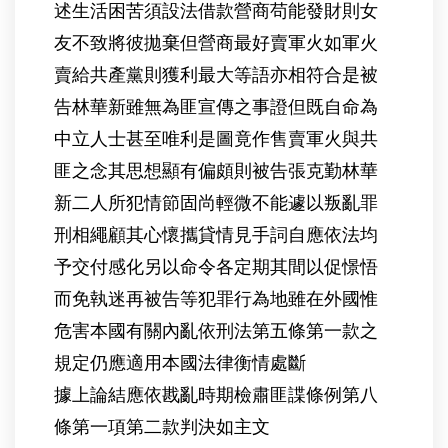
述生活困苦須設法借款營商苟能發財則女
友不致將彼拋棄但營商最好賣軍火如軍火
賣給共產黨則獲利最大等語亦相符合是被
告林華新雖無為匪宣傳之事證但既自命為
中立人士甚至唯利是圖竟作售賣軍火與共
匪之念其思想顯有偏頗則被告張克勤林華
新二人所犯情節固尚輕微不能遽以叛亂罪
刑相繩顧其心懷攜貸情見手詞自應依法均
予交付感化另以命令各定期其間以促憬悟
而免執迷再被告等犯罪行為地雖在外國惟
危害本國有關內亂依刑法第五條第一款之
規定仍應適用本國法律衡情處斷
據上論結應依戡亂時期檢肅匪諜條例第八
條第一項第二款判決如主文