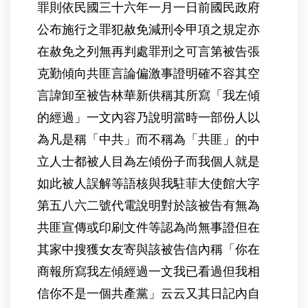
罪則依民國三十六年一月一日前國民政府
公布施行之罪犯赦免減刑令甲項之規定亦
在赦免之列無再判處罪刑之可言第被告張
克勤傾向共匪言論偏激事證明確不容其空
言諱卸至被告林華新供稱其所寫「我左傾
的經過」一文內容乃說明當時一部份人以
為凡是稱「中共」而不稱為「共匪」的中
立人士都被人目為左傾份子而我個人就是
如此被人誤解等語核與我駐菲大使館大字
第五八六二號代電說明對於該被告有無為
共匪宣傳或印刷文件等認為尚無事證但在
其家中搜獲女友寄與該被告信內稱「你在
商報所寫我左傾經過一文我已看過但我相
信你不是一個共產黨」云云又其日記內自