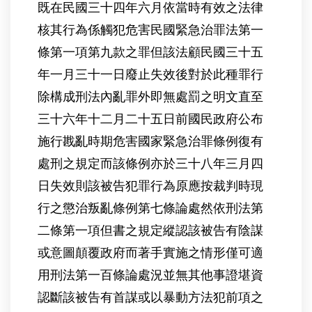
既在民國三十四年六月依當時有效之法律
核其行為係觸犯危害民國緊急治罪法第一
條第一項第九款之罪但該法顧民國三十五
年一月三十一日廢止失效後對於此種罪行
除構成刑法內亂罪外即無處罰之明文直至
三十六年十二月二十五日前國民政府公布
施行戡亂時期危害國家緊急治罪條例復有
處刑之規定而該條例亦於三十八年三月四
日失效則該被告犯罪行為原應按裁判時現
行之懲治叛亂條例第七條論處然依刑法第
二條第一項但書之規定縱認該被告有陰謀
或意圖顛覆政府而著手實施之情形僅可適
用刑法第一百條論處況並無其他事證堪資
認斷該被告有首謀或以暴動方法犯前項之