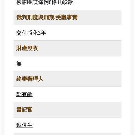
檢肅匪諜條例8條1項2款
裁判刑度與刑期/受難事實
交付感化3年
財產沒收
無
終審審理人
鄭有齡
書記官
魏俊生